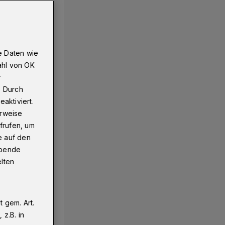
ake
e Daten wie
ahl von OK
r
. Durch
aktiviert.
erweise
frufen, um
e auf den
ebende
elten
 gem. Art.
z.B. in