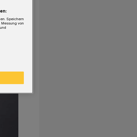
en:
gen. Speichern
e, Messung von
 und