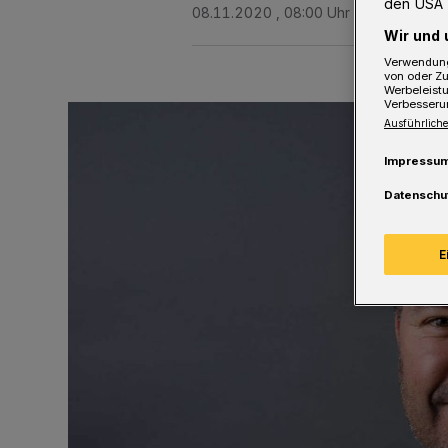
den USA 
08.11.2020 , 08:00 Uhr
2 Minuten Le
Wir und 
Verwendung
von oder Zu
Werbeleist
Verbesseru
Ausführliche
Impressu
Datenschu
E