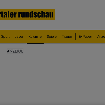
Sport
Leser
Kolumne
Spiele
Trauer
E-Paper
Anze