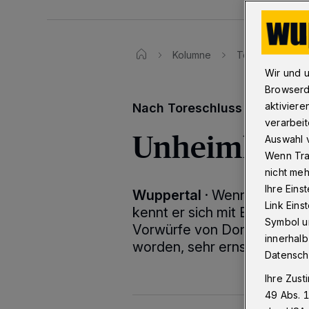
Kolumne
Toreschluss
Wir und 
Browserd
aktiviere
Nach Toreschluss - die Woc
verarbeit
Unheimliche
Auswahl v
Wenn Tra
nicht meh
Ihre Eins
Wuppertal
·
Wenn ein Multim
Link Ein
kennt er sich mit Betrug sic
Symbol un
Vorwürfe von Donald Trump,
innerhalb
worden, sehr ernst.
Datensch
Ihre Zust
49 Abs. 1