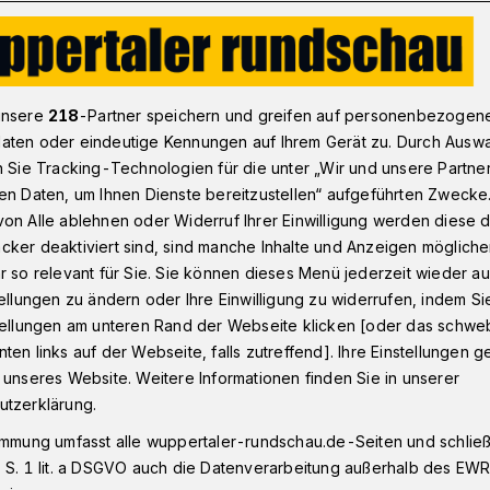
Nach Toreschluss - die Wochenendsatire: Unheimlicher Cheesec
unsere
218
-Partner speichern und greifen auf personenbezogen
aten oder eindeutige Kennungen auf Ihrem Gerät zu. Durch Ausw
n Sie Tracking-Technologien für die unter „Wir und unsere Partne
henendsatire
en Daten, um Ihnen Dienste bereitzustellen“ aufgeführten Zwecke
r Cheesecake
on Alle ablehnen oder Widerruf Ihrer Einwilligung werden diese de
cker deaktiviert sind, sind manche Inhalte und Anzeigen möglich
r so relevant für Sie. Sie können dieses Menü jederzeit wieder au
tellungen zu ändern oder Ihre Einwilligung zu widerrufen, indem Si
illionär nur 750 Dollar Steuern zahlt, dann
stellungen am unteren Rand der Webseite klicken [oder das schw
her sehr gut aus. Deshalb nehme ich die
ten links auf der Webseite, falls zutreffend]. Ihre Einstellungen g
 bei den Wahlen in den USA sei gemogelt
 unseres Website. Weitere Informationen finden Sie in unserer
utzerklärung.
immung umfasst alle wuppertaler-rundschau.de-Seiten und schließt
 S. 1 lit. a DSGVO auch die Datenverarbeitung außerhalb des EWR, 