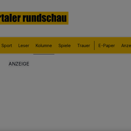
Sport
Leser
Kolumne
Spiele
Trauer
E-Paper
Anze