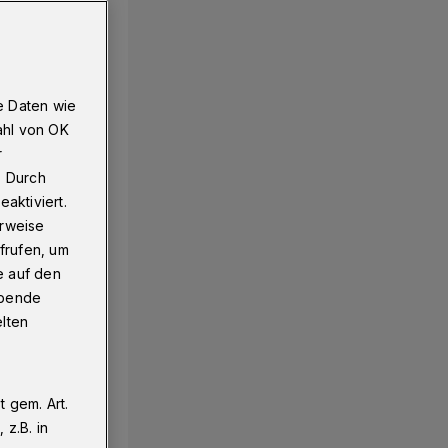
k Richtung 2019
e Daten wie
ahl von OK
r
. Durch
aktiviert.
erweise
frufen, um
e auf den
ebende
elten
 gem. Art.
z.B. in