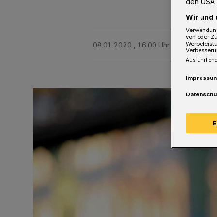
den USA 
Wir und 
Verwendung
von oder Zu
Werbeleist
08.01.2020 , 16:00 Uhr
2 Minuten Le
Verbesseru
Ausführliche
Impressu
Datenschu
E