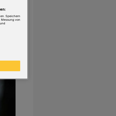
en:
gen. Speichern
e, Messung von
 und