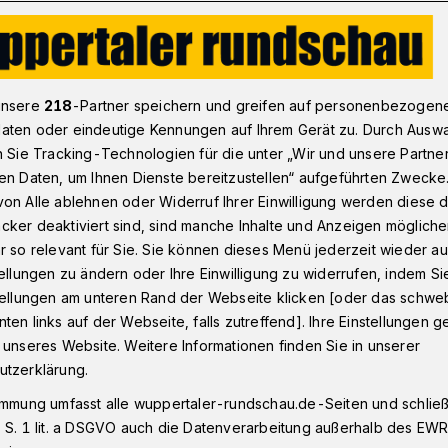
Kommentar: Politik-Blick aufs neue Jahr in Wuppertal – und zurüc
unsere
218
-Partner speichern und greifen auf personenbezogen
aten oder eindeutige Kennungen auf Ihrem Gerät zu. Durch Ausw
n Sie Tracking-Technologien für die unter „Wir und unsere Partne
fs neue Jahr – und zurück Richtung 2019
en Daten, um Ihnen Dienste bereitzustellen“ aufgeführten Zwecke
ieber mal besser
on Alle ablehnen oder Widerruf Ihrer Einwilligung werden diese de
cker deaktiviert sind, sind manche Inhalte und Anzeigen möglich
r so relevant für Sie. Sie können dieses Menü jederzeit wieder au
tellungen zu ändern oder Ihre Einwilligung zu widerrufen, indem Si
stellungen am unteren Rand der Webseite klicken [oder das schw
ten links auf der Webseite, falls zutreffend]. Ihre Einstellungen g
zum neuen Jahr? Die sind – seien wir
 unseres Website. Weitere Informationen finden Sie in unserer
 Papierkorb. Aber man könnte im Rathaus
utzerklärung.
 lernen aus den vergangenen zwölf
immung umfasst alle wuppertaler-rundschau.de-Seiten und schließt
lem der für den „Normalbürger“ völlig
 S. 1 lit. a DSGVO auch die Datenverarbeitung außerhalb des EWR, 
eit wegen des DOC in Remscheid ein.