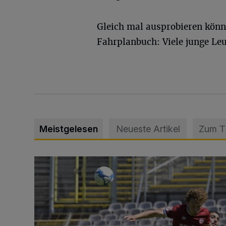
Gleich mal ausprobieren kö
Fahrplanbuch: Viele junge Leut
Meistgelesen
Neueste Artikel
Zum 
WSV: Übertragung im Barmer Bahnhof und klare An