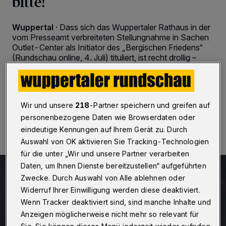
bitte!
Wuppertal
·
Dass sich das Wuppertaler Rathaus in der
vom Presseamt verbreiteten Stellungnahme in Sachen
Outlet-Center als Initiator des „Bergischen Friedens“
(Rundschau online, 4. Juli) tituliert, ist recht drollig –
oder ziemlich dreist.
Wir und unsere
218
-Partner speichern und greifen auf
25.09.2019 , 18:00 Uhr
2 Minuten Lesezeit
personenbezogene Daten wie Browserdaten oder
eindeutige Kennungen auf Ihrem Gerät zu. Durch
Auswahl von OK aktivieren Sie Tracking-Technologien
für die unter „Wir und unsere Partner verarbeiten
Daten, um Ihnen Dienste bereitzustellen“ aufgeführten
Zwecke. Durch Auswahl von Alle ablehnen oder
Widerruf Ihrer Einwilligung werden diese deaktiviert.
Wenn Tracker deaktiviert sind, sind manche Inhalte und
Anzeigen möglicherweise nicht mehr so relevant für