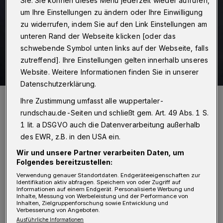
Sie. Sie können dieses Menü jederzeit wieder aufrufen,
um Ihre Einstellungen zu ändern oder Ihre Einwilligung
zu widerrufen, indem Sie auf den Link Einstellungen am
unteren Rand der Webseite klicken [oder das
schwebende Symbol unten links auf der Webseite, falls
zutreffend]. Ihre Einstellungen gelten innerhalb unseres
Website. Weitere Informationen finden Sie in unserer
Datenschutzerklärung.
„Eine Frage bleibt: Wer spricht eigentlich für den Einzelhandel?“,
Ihre Zustimmung umfasst alle wuppertaler-
Redakteur Jörn Koldehoff.
rundschau.de-Seiten und schließt gem. Art. 49 Abs. 1 S.
Foto: Max Höllwarth
1 lit. a DSGVO auch die Datenverarbeitung außerhalb
des EWR, z.B. in den USA ein.
Wir und unsere Partner verarbeiten Daten, um
Folgendes bereitzustellen:
Von Jörn Koldehoff
Verwendung genauer Standortdaten. Endgeräteeigenschaften zur
Identifikation aktiv abfragen. Speichern von oder Zugriff auf
Informationen auf einem Endgerät. Personalisierte Werbung und
Inhalte, Messung von Werbeleistung und der Performance von
D
Inhalten, Zielgruppenforschung sowie Entwicklung und
enn: Remscheid hatte seine Lenneper
Verbesserung von Angeboten.
DOC-Planungen zuerst präsentiert,
Ausführliche Informationen