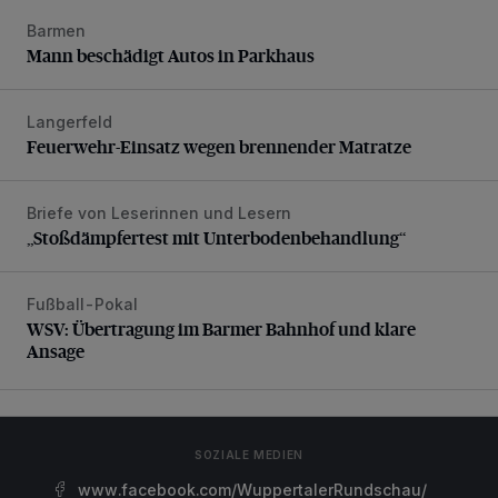
Barmen
Mann beschädigt Autos in Parkhaus
Mann beschädigt Autos in Parkhaus
Langerfeld
Feuerwehr-Einsatz wegen brennender Matratze
Feuerwehr-Einsatz wegen brennender Matratze
Briefe von Leserinnen und Lesern
„Stoßdämpfertest mit Unterbodenbehandlung“
„Stoßdämpfertest mit Unterbodenbehandlung“
Fußball-Pokal
WSV: Übertragung im Barmer Bahnhof und klare Ansage
WSV: Übertragung im Barmer Bahnhof und klare
Ansage
SOZIALE MEDIEN
www.facebook.com/WuppertalerRundschau/