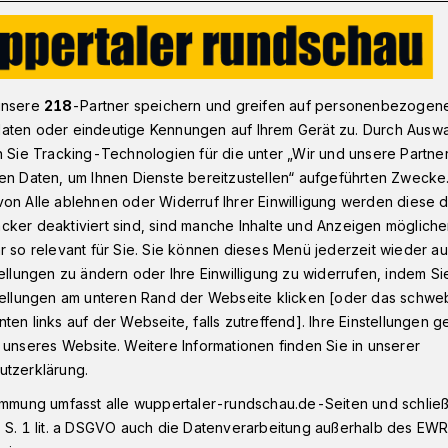
Feindbilder
unsere
218
-Partner speichern und greifen auf personenbezogen
aten oder eindeutige Kennungen auf Ihrem Gerät zu. Durch Ausw
n Sie Tracking-Technologien für die unter „Wir und unsere Partne
 seinen Folgen
en Daten, um Ihnen Dienste bereitzustellen“ aufgeführten Zwecke
on Alle ablehnen oder Widerruf Ihrer Einwilligung werden diese de
cker deaktiviert sind, sind manche Inhalte und Anzeigen möglich
r so relevant für Sie. Sie können dieses Menü jederzeit wieder au
tellungen zu ändern oder Ihre Einwilligung zu widerrufen, indem Si
n ein Türke gezielt von drei Hogesa-
stellungen am unteren Rand der Webseite klicken [oder das schw
gegriffen und lebensgefährlich verletzt
ten links auf der Webseite, falls zutreffend]. Ihre Einstellungen g
, diese Tat lautstark und deutlich zu
 unseres Website. Weitere Informationen finden Sie in unserer
utzerklärung.
immung umfasst alle wuppertaler-rundschau.de-Seiten und schließt
 S. 1 lit. a DSGVO auch die Datenverarbeitung außerhalb des EWR, 