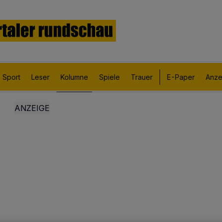
Sport
Leser
Kolumne
Spiele
Trauer
E-Paper
Anze