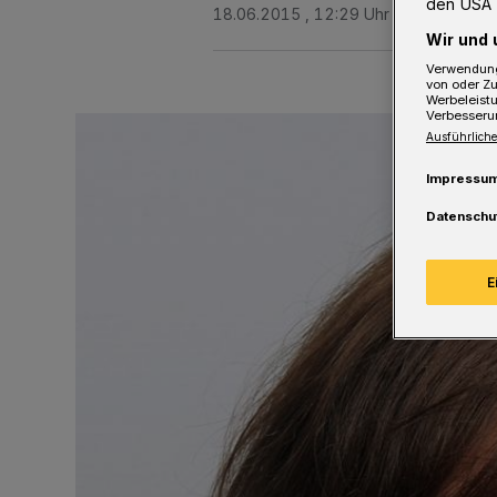
den USA 
18.06.2015 , 12:29 Uhr
2 Minuten Le
Wir und 
Verwendung
von oder Zu
Werbeleist
Verbesseru
Ausführliche
Impressu
Datenschu
E