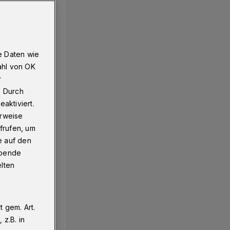
e Daten wie
ahl von OK
r
. Durch
aktiviert.
erweise
frufen, um
e auf den
ebende
elten
 gem. Art.
z.B. in