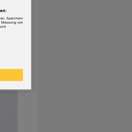
en:
gen. Speichern
e, Messung von
 und