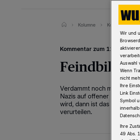
Kolumne
Kommentar
Wir und 
Browserd
aktiviere
Kommentar zum 11. April und
verarbeit
Feindbilder
Auswahl v
Wenn Tra
nicht meh
Ihre Eins
Verdammt noch mal, ja! Wen
Link Ein
Nazis auf offener Straße an
Symbol un
wird, dann ist das ein Anlass
innerhalb
verurteilen.
Datensch
Ihre Zust
49 Abs. 1