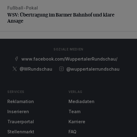
Fußball-Pokal
WSV: Übertragung im Barmer Bahnhof und klare Ansage
WSV: Übertragung im Barmer Bahnhof und klare
Ansage
SOZIALE MEDIEN
www.facebook.com/WuppertalerRundschau/
@WRundschau
@wuppertalerrundschau
SERVICES
VERLAG
Reklamation
Mediadaten
Inserieren
Team
Trauerportal
Karriere
Stellenmarkt
FAQ