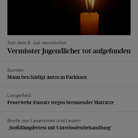
Seit dem 8. Juli verschollen
Vermisster Jugendlicher tot aufgefunden
Barmen
Mann beschädigt Autos in Parkhaus
Mann beschädigt Autos in Parkhaus
Langerfeld
Feuerwehr-Einsatz wegen brennender Matratze
Feuerwehr-Einsatz wegen brennender Matratze
Briefe von Leserinnen und Lesern
„Stoßdämpfertest mit Unterbodenbehandlung“
„Stoßdämpfertest mit Unterbodenbehandlung“