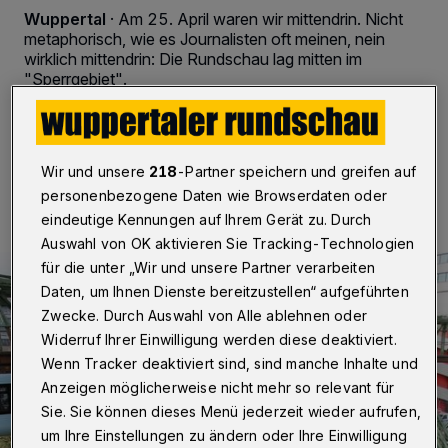
Wuppertal
·
Am 25. April waren wir mittendrin. Nicht
metaphorisch, wie es Journalisten oft meinen, nein
wirklich mittendrin: Die Rundschau lag mitten im
"Sperrgebiet".
30.12.2018 , 21:05 Uhr
Eine Minute Lesezeit
Wir und unsere
218
-Partner speichern und greifen auf
personenbezogene Daten wie Browserdaten oder
eindeutige Kennungen auf Ihrem Gerät zu. Durch
Auswahl von OK aktivieren Sie Tracking-Technologien
für die unter „Wir und unsere Partner verarbeiten
Daten, um Ihnen Dienste bereitzustellen“ aufgeführten
Zwecke. Durch Auswahl von Alle ablehnen oder
Widerruf Ihrer Einwilligung werden diese deaktiviert.
Wenn Tracker deaktiviert sind, sind manche Inhalte und
Anzeigen möglicherweise nicht mehr so relevant für
Sie. Sie können dieses Menü jederzeit wieder aufrufen,
um Ihre Einstellungen zu ändern oder Ihre Einwilligung