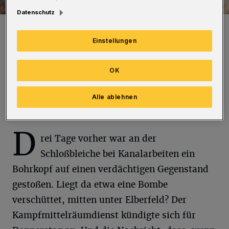
Datenschutz
Auf diese Grube schaute ganz Elberfeld. Am Ende fanden die
Experten keine Bombe, sondern einen Stahlbetonbrocken.
Einstellungen
Foto: Wuppertaler Rundschau
OK
Alle ablehnen
Von Nina Bossy
D
rei Tage vorher war an der
Schloßbleiche bei Kanalarbeiten ein
Bohrkopf auf einen verdächtigen Gegenstand
gestoßen. Liegt da etwa eine Bombe
verschüttet, mitten unter Elberfeld? Der
Kampfmittelräumdienst kündigte sich für