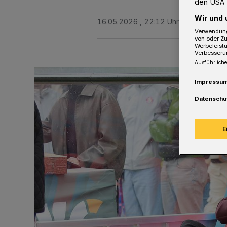
den USA 
Wir und 
16.05.2026 , 22:12 Uhr
3 Minuten Le
Verwendung
von oder Zu
Werbeleist
Verbesseru
Ausführliche
Impressu
Datenschu
E