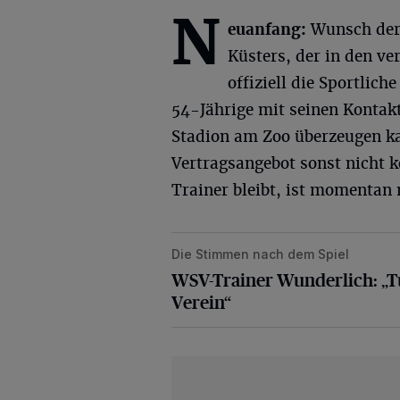
N
euanfang:
Wunsch der 
Küsters, der in den ve
offiziell die Sportlic
54-Jährige mit seinen Kontak
Stadion am Zoo überzeugen kan
Vertragsangebot sonst nicht
Trainer bleibt, ist momentan 
Die Stimmen nach dem Spiel
WSV-Trainer Wunderlich: „Tut mir l
WSV-Trainer Wunderlich: „Tu
Verein“