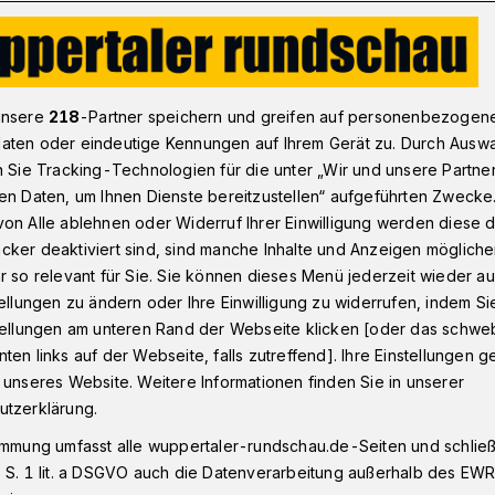
ar ist nur: Der WSV spielt weiter im Stadion am Zoo
unsere
218
-Partner speichern und greifen auf personenbezogen
aten oder eindeutige Kennungen auf Ihrem Gerät zu. Durch Ausw
n Sie Tracking-Technologien für die unter „Wir und unsere Partne
en Daten, um Ihnen Dienste bereitzustellen“ aufgeführten Zwecke
 Der WSV spielt
on Alle ablehnen oder Widerruf Ihrer Einwilligung werden diese de
cker deaktiviert sind, sind manche Inhalte und Anzeigen möglich
adion am Zoo
r so relevant für Sie. Sie können dieses Menü jederzeit wieder au
tellungen zu ändern oder Ihre Einwilligung zu widerrufen, indem Si
stellungen am unteren Rand der Webseite klicken [oder das schw
ten links auf der Webseite, falls zutreffend]. Ihre Einstellungen g
eg des Wuppertaler SV von der Fußball-
 unseres Website. Weitere Informationen finden Sie in unserer
 sind noch zahlreiche Fragen offen, einige
utzerklärung.
rblick.
immung umfasst alle wuppertaler-rundschau.de-Seiten und schließt
 S. 1 lit. a DSGVO auch die Datenverarbeitung außerhalb des EWR, 