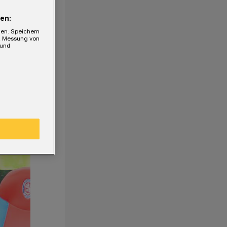
en:
gen. Speichern
e, Messung von
 und