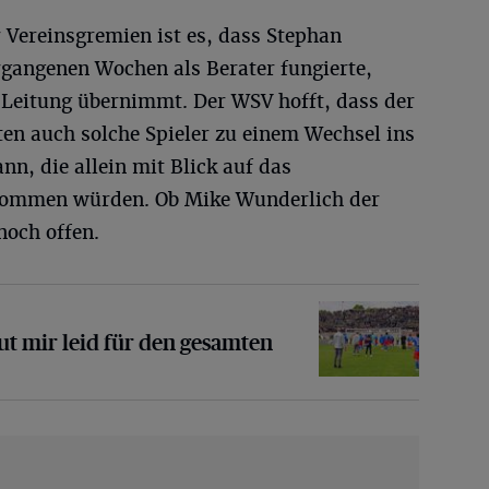
Vereinsgremien ist es, dass Stephan
rgangenen Wochen als Berater fungierte,
he Leitung übernimmt. Der WSV hofft, dass der
ten auch solche Spieler zu einem Wechsel ins
n, die allein mit Blick auf das
 kommen würden. Ob Mike Wunderlich der
noch offen.
eid für den gesamten Verein“
t mir leid für den gesamten