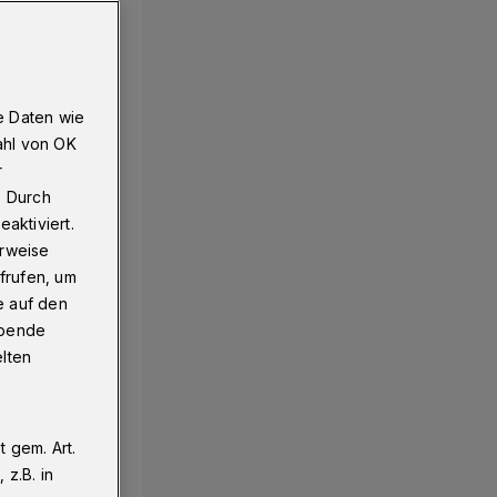
e Daten wie
ahl von OK
r
. Durch
aktiviert.
erweise
frufen, um
e auf den
ebende
elten
 gem. Art.
z.B. in