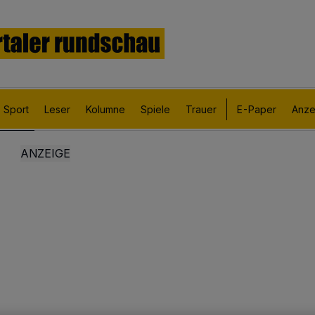
Sport
Leser
Kolumne
Spiele
Trauer
E-Paper
Anze