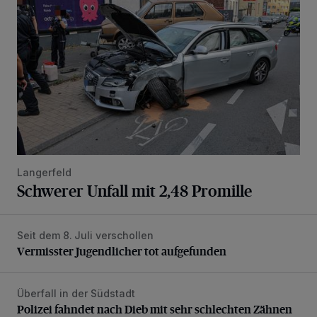
Langerfeld
Schwerer Unfall mit 2,48 Promille
Seit dem 8. Juli verschollen
Vermisster Jugendlicher tot aufgefunden
Vermisster Jugendlicher tot aufgefunden
Überfall in der Südstadt
Polizei fahndet nach Dieb mit sehr schlechten Zähnen
Polizei fahndet nach Dieb mit sehr schlechten Zähnen