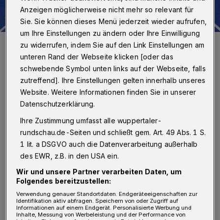
Anzeigen möglicherweise nicht mehr so relevant für
Sie. Sie können dieses Menü jederzeit wieder aufrufen,
um Ihre Einstellungen zu ändern oder Ihre Einwilligung
Die Laufbahn ist nun blau.
zu widerrufen, indem Sie auf den Link Einstellungen am
Foto: Sport- und Bäderamt
unteren Rand der Webseite klicken [oder das
schwebende Symbol unten links auf der Webseite, falls
zutreffend]. Ihre Einstellungen gelten innerhalb unseres
Website. Weitere Informationen finden Sie in unserer
Datenschutzerklärung.
B
ereits wenige Minuten nach der
Ihre Zustimmung umfasst alle wuppertaler-
offiziellen Freigabe drehten die ersten
rundschau.de-Seiten und schließt gem. Art. 49 Abs. 1 S.
1 lit. a DSGVO auch die Datenverarbeitung außerhalb
Sportlerinnen und Sportler ihre Runden auf
des EWR, z.B. in den USA ein.
der neuen blauen Kunststoffbahn. Sie
Wir und unsere Partner verarbeiten Daten, um
entspricht nun den Wettkampfstandards und
Folgendes bereitzustellen:
ist geringfügig länger als die bisherige, die
Verwendung genauer Standortdaten. Endgeräteeigenschaften zur
Identifikation aktiv abfragen. Speichern von oder Zugriff auf
rund vier Meter zu kurz war.
Informationen auf einem Endgerät. Personalisierte Werbung und
Inhalte, Messung von Werbeleistung und der Performance von