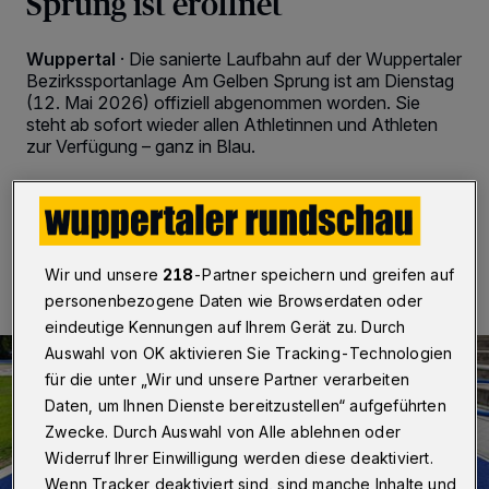
Sprung ist eröffnet
Wuppertal
·
Die sanierte Laufbahn auf der Wuppertaler
Bezirkssportanlage Am Gelben Sprung ist am Dienstag
(12. Mai 2026) offiziell abgenommen worden. Sie
steht ab sofort wieder allen Athletinnen und Athleten
zur Verfügung – ganz in Blau.
12.05.2026 , 17:16 Uhr
Eine Minute Lesezeit
Wir und unsere
218
-Partner speichern und greifen auf
personenbezogene Daten wie Browserdaten oder
eindeutige Kennungen auf Ihrem Gerät zu. Durch
Auswahl von OK aktivieren Sie Tracking-Technologien
für die unter „Wir und unsere Partner verarbeiten
Daten, um Ihnen Dienste bereitzustellen“ aufgeführten
Zwecke. Durch Auswahl von Alle ablehnen oder
Widerruf Ihrer Einwilligung werden diese deaktiviert.
Wenn Tracker deaktiviert sind, sind manche Inhalte und