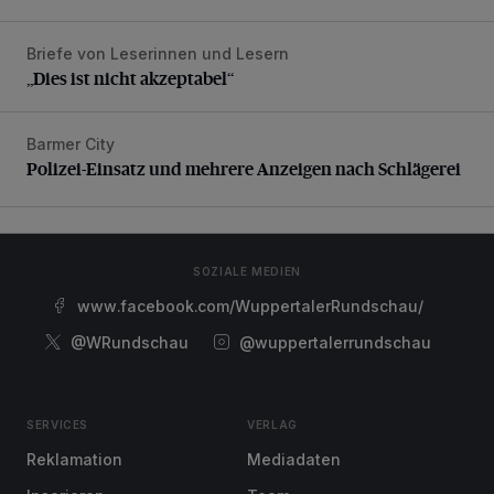
Briefe von Leserinnen und Lesern
„Dies ist nicht akzeptabel“
„Dies ist nicht akzeptabel“
Barmer City
Polizei-Einsatz und mehrere Anzeigen nach Schlägerei
Polizei-Einsatz und mehrere Anzeigen nach Schlägerei
SOZIALE MEDIEN
www.facebook.com/WuppertalerRundschau/
@WRundschau
@wuppertalerrundschau
SERVICES
VERLAG
Reklamation
Mediadaten