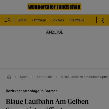
Bilder
Umfrage
Lokales
Stadtteile
Sport
Le
Sport
Sporttexte
Blaue Laufbahn Am Gelben Sprung
Bezirkssportanlage in Barmen
Blaue Laufbahn Am Gelben