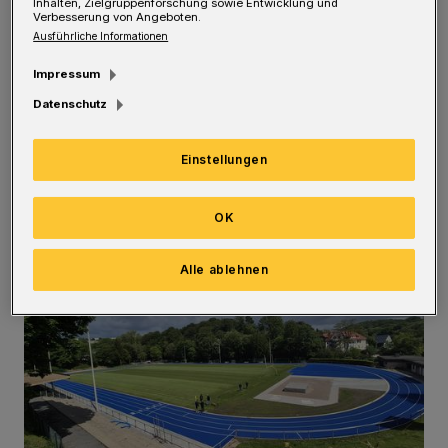
Inhalten, Zielgruppenforschung sowie Entwicklung und
Verbesserung von Angeboten.
Im Rahmen der Sanierung wurde außerdem
Ausführliche Informationen
die Weitsprunganlage erneuert und zu einer
Impressum
Dreisprunganlage erweitert. Sie wird
Datenschutz
voraussichtlich auch in dieser Woche in
Betrieb genommen. Zusätzlich entstanden
Einstellungen
zwei wettkampfgerechte Kugelstoßanlagen.
OK
Alle ablehnen