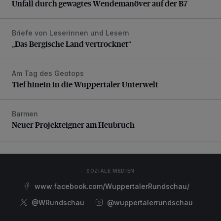
Unfall durch gewagtes Wendemanöver auf der B7
Briefe von Leserinnen und Lesern
„Das Bergische Land vertrocknet“
„Das Bergische Land vertrocknet“
Am Tag des Geotops
Tief hinein in die Wuppertaler Unterwelt
Tief hinein in die Wuppertaler Unterwelt
Barmen
Neuer Projekteigner am Heubruch
Neuer Projekteigner am Heubruch
SOZIALE MEDIEN
www.facebook.com/WuppertalerRundschau/
@WRundschau
@wuppertalerrundschau