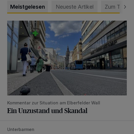
Meistgelesen
Neueste Artikel
Zum Thema
Ein Unzustand und Skandal
Kommentar zur Situation am Elberfelder Wall
Ein Unzustand und Skandal
Unterbarmen
Unfall durch gewagtes Wendemanöver auf der B7