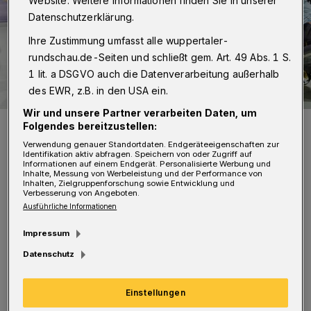
Website. Weitere Informationen finden Sie in unserer
Datenschutzerklärung.
Ihre Zustimmung umfasst alle wuppertaler-
rundschau.de-Seiten und schließt gem. Art. 49 Abs. 1 S.
1 lit. a DSGVO auch die Datenverarbeitung außerhalb
des EWR, z.B. in den USA ein.
Wir und unsere Partner verarbeiten Daten, um
Das Team mit den zwei Pokalen.
Folgendes bereitzustellen:
Foto: RSC
Verwendung genauer Standortdaten. Endgeräteeigenschaften zur
Identifikation aktiv abfragen. Speichern von oder Zugriff auf
Informationen auf einem Endgerät. Personalisierte Werbung und
Inhalte, Messung von Werbeleistung und der Performance von
Inhalten, Zielgruppenforschung sowie Entwicklung und
Verbesserung von Angeboten.
Ausführliche Informationen
Ä
hnlich wie vor einer Woche beim 1:0 in
Impressum
Remscheid mussten die
Datenschutz
Pokalsiegerinnen erwartungsgemäß harte
Arbeit verrichten. In der ersten Halbzeit
Einstellungen
vergaben die „Dörper Cats“ mehrere gute