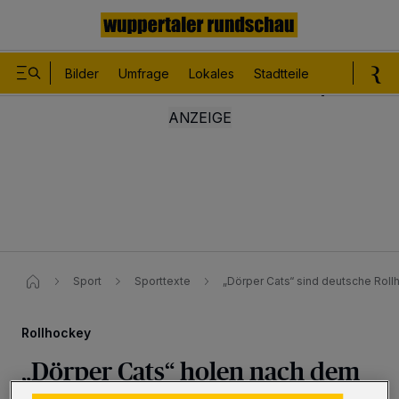
Bilder
Umfrage
Lokales
Stadtteile
Sport
Le
Sport
Sporttexte
„Dörper Cats“ sind deutsche Rol
Rollhockey
„Dörper Cats“ holen nach dem