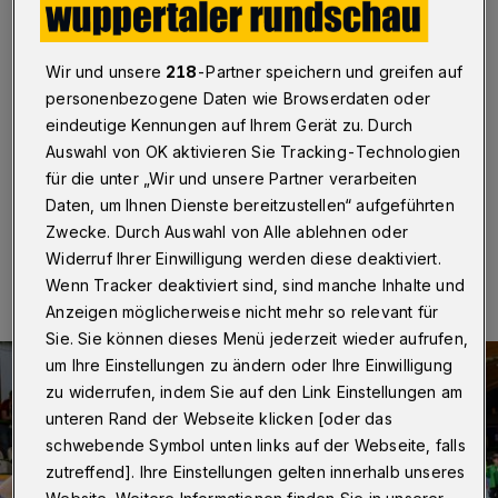
Pokal auch den Meistertitel
Wuppertal
·
Die Frauen des Rollhockey-
Wir und unsere
218
-Partner speichern und greifen auf
Bundesligisten RSC Cronenberg haben den deutschen
personenbezogene Daten wie Browserdaten oder
Meistertitel verteidigt. Das Team von Trainerin Maren
Wichardt gewann am Samstagabend (16. Mai 2026)
eindeutige Kennungen auf Ihrem Gerät zu. Durch
das Final-Rückspiel gegen die IGR Remscheid mit 2:0.
Auswahl von OK aktivieren Sie Tracking-Technologien
für die unter „Wir und unsere Partner verarbeiten
Daten, um Ihnen Dienste bereitzustellen“ aufgeführten
Zwecke. Durch Auswahl von Alle ablehnen oder
16.05.2026 , 20:15 Uhr
Eine Minute Lesezeit
Widerruf Ihrer Einwilligung werden diese deaktiviert.
Wenn Tracker deaktiviert sind, sind manche Inhalte und
Anzeigen möglicherweise nicht mehr so relevant für
Sie. Sie können dieses Menü jederzeit wieder aufrufen,
um Ihre Einstellungen zu ändern oder Ihre Einwilligung
zu widerrufen, indem Sie auf den Link Einstellungen am
unteren Rand der Webseite klicken [oder das
schwebende Symbol unten links auf der Webseite, falls
zutreffend]. Ihre Einstellungen gelten innerhalb unseres