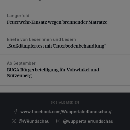
Langerfeld
Feuerwehr-Einsatz wegen brennender Matratze
Feuerwehr-Einsatz wegen brennender Matratze
Briefe von Leserinnen und Lesern
„Stoßdämpfertest mit Unterbodenbehandlung“
„Stoßdämpfertest mit Unterbodenbehandlung“
Ab September
BUGA-Bürgerbeteiligung für Vohwinkel und Nützenberg
BUGA-Bürgerbeteiligung für Vohwinkel und
Nützenberg
SOZIALE MEDIEN
www.facebook.com/WuppertalerRundschau/
@WRundschau
@wuppertalerrundschau