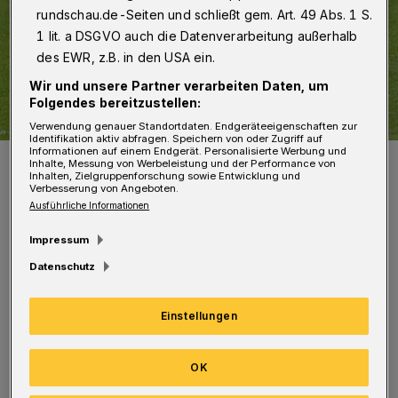
rundschau.de-Seiten und schließt gem. Art. 49 Abs. 1 S.
1 lit. a DSGVO auch die Datenverarbeitung außerhalb
des EWR, z.B. in den USA ein.
Wir und unsere Partner verarbeiten Daten, um
Folgendes bereitzustellen:
Verwendung genauer Standortdaten. Endgeräteeigenschaften zur
Identifikation aktiv abfragen. Speichern von oder Zugriff auf
Informationen auf einem Endgerät. Personalisierte Werbung und
Symbolbild.
Inhalte, Messung von Werbeleistung und der Performance von
Inhalten, Zielgruppenforschung sowie Entwicklung und
Foto: Dirk Freund
Verbesserung von Angeboten.
Ausführliche Informationen
Impressum
Datenschutz
Vor rund 300 Zuschauerinnen und Zuschauern
Einstellungen
lagen die Ronsdorfer auf dem Sportplatz
Lüntenbeck in Vohwinkel nach Toren von
OK
Konstantinos Likidis (30.) und Jörn