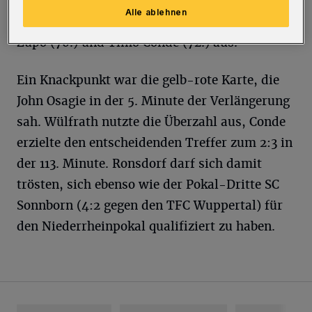
Zimmermann (42.) mit 2:0 in Führung.
Alle ablehnen
Wülfrath glich in der 2. Halbzeit durch Toni
Zupo (70.) und Timo Conde (72.) aus.
Ein Knackpunkt war die gelb-rote Karte, die
John Osagie in der 5. Minute der Verlängerung
sah. Wülfrath nutzte die Überzahl aus, Conde
erzielte den entscheidenden Treffer zum 2:3 in
der 113. Minute. Ronsdorf darf sich damit
trösten, sich ebenso wie der Pokal-Dritte SC
Sonnborn (4:2 gegen den TFC Wuppertal) für
den Niederrheinpokal qualifiziert zu haben.