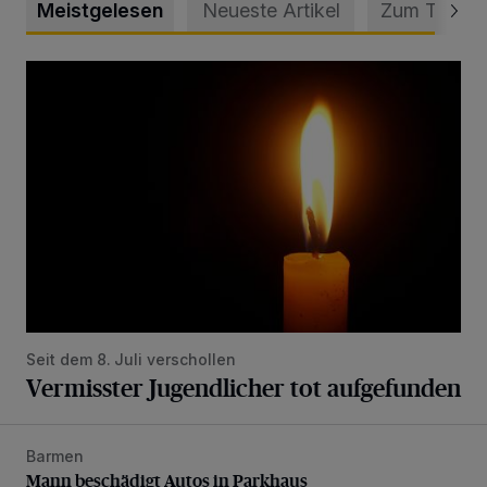
Meistgelesen
Neueste Artikel
Zum Thema
Vermisster Jugendlicher tot aufgefunden
Seit dem 8. Juli verschollen
Vermisster Jugendlicher tot aufgefunden
Barmen
Mann beschädigt Autos in Parkhaus
Mann beschädigt Autos in Parkhaus