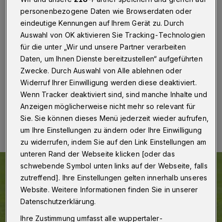
Kreispokal-Finale knapp
personenbezogene Daten wie Browserdaten oder
eindeutige Kennungen auf Ihrem Gerät zu. Durch
Wuppertal
·
Der Fußball-Bezirksligist TSV 05
Auswahl von OK aktivieren Sie Tracking-Technologien
Ronsdorf hat den Gewinn des Kreispokals knapp
verpasst. Die Zebras verloren an Christi Himmelfahrt
für die unter „Wir und unsere Partner verarbeiten
(14. Mai 2026) das Finale gegen den Landesligisten 1.
Daten, um Ihnen Dienste bereitzustellen“ aufgeführten
FC Wülfrath mit 2:3 (2:0/2:2) nach Verlängerung.
Zwecke. Durch Auswahl von Alle ablehnen oder
Widerruf Ihrer Einwilligung werden diese deaktiviert.
Wenn Tracker deaktiviert sind, sind manche Inhalte und
Anzeigen möglicherweise nicht mehr so relevant für
14.05.2026 , 17:45 Uhr
Eine Minute Lesezeit
Sie. Sie können dieses Menü jederzeit wieder aufrufen,
um Ihre Einstellungen zu ändern oder Ihre Einwilligung
zu widerrufen, indem Sie auf den Link Einstellungen am
unteren Rand der Webseite klicken [oder das
schwebende Symbol unten links auf der Webseite, falls
zutreffend]. Ihre Einstellungen gelten innerhalb unseres
Website. Weitere Informationen finden Sie in unserer
Datenschutzerklärung.
Ihre Zustimmung umfasst alle wuppertaler-