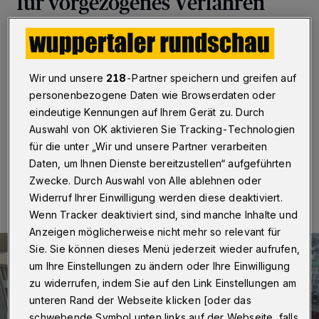
für vorgezogenes Verfahren
Wuppertal
·
Der Wuppertaler Schulausschuss hat am
Mittwoch (4. Juni 2025) dem Vorschlag der
Verwaltung zugestimmt, auch für das Schuljahr
Wir und unsere
218
-Partner speichern und greifen auf
2026/27 im Übergang zur fünften Klasse ein
vorgezogenes Anmeldeverfahren für alle Schulformen
personenbezogene Daten wie Browserdaten oder
zu organisieren.
eindeutige Kennungen auf Ihrem Gerät zu. Durch
Auswahl von OK aktivieren Sie Tracking-Technologien
für die unter „Wir und unsere Partner verarbeiten
Daten, um Ihnen Dienste bereitzustellen“ aufgeführten
05.06.2025 , 16:57 Uhr
Eine Minute Lesezeit
Zwecke. Durch Auswahl von Alle ablehnen oder
Widerruf Ihrer Einwilligung werden diese deaktiviert.
Wenn Tracker deaktiviert sind, sind manche Inhalte und
Anzeigen möglicherweise nicht mehr so relevant für
Sie. Sie können dieses Menü jederzeit wieder aufrufen,
um Ihre Einstellungen zu ändern oder Ihre Einwilligung
zu widerrufen, indem Sie auf den Link Einstellungen am
unteren Rand der Webseite klicken [oder das
schwebende Symbol unten links auf der Webseite, falls