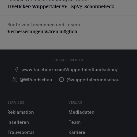
Liveticker: Wuppertaler SV – SpVg. Schonnebeck
Liveticker: Wuppertaler SV – SpVg. Schonnebeck
Briefe von Leserinnen und Lesern
Verbesserungen wären möglich
Verbesserungen wären möglich
SOZIALE MEDIEN
www.facebook.com/WuppertalerRundschau/
@WRundschau
@wuppertalerrundschau
SERVICES
VERLAG
Reklamation
Mediadaten
Inserieren
Team
Trauerportal
Karriere