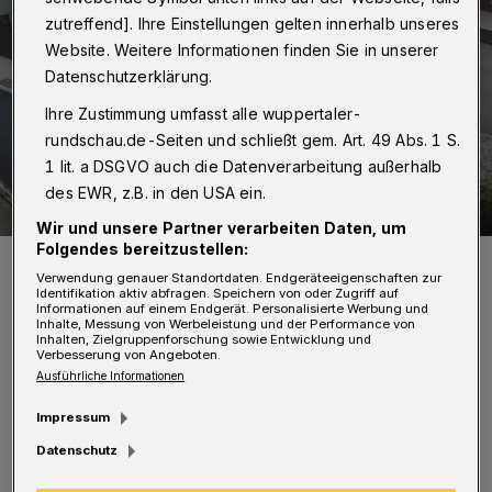
zutreffend]. Ihre Einstellungen gelten innerhalb unseres
Website. Weitere Informationen finden Sie in unserer
Datenschutzerklärung.
Ihre Zustimmung umfasst alle wuppertaler-
rundschau.de-Seiten und schließt gem. Art. 49 Abs. 1 S.
1 lit. a DSGVO auch die Datenverarbeitung außerhalb
des EWR, z.B. in den USA ein.
Wir und unsere Partner verarbeiten Daten, um
Folgendes bereitzustellen:
Das Wilhelm-Dörpfeld-Gymnasium.
Verwendung genauer Standortdaten. Endgeräteeigenschaften zur
Foto: Wuppertaler Rundschau/jak
Identifikation aktiv abfragen. Speichern von oder Zugriff auf
Informationen auf einem Endgerät. Personalisierte Werbung und
Inhalte, Messung von Werbeleistung und der Performance von
Inhalten, Zielgruppenforschung sowie Entwicklung und
Verbesserung von Angeboten.
Ausführliche Informationen
E
Impressum
rstmals wurde die Variante in diesem
Datenschutz
Jahr erprobt. Allen Kindern, die daran
teilgenommen haben, konnte laut Stadt