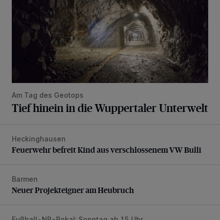
Am Tag des Geotops
Tief hinein in die Wuppertaler Unterwelt
Heckinghausen
Feuerwehr befreit Kind aus verschlossenem VW Bulli
Feuerwehr befreit Kind aus verschlossenem VW Bulli
Barmen
Neuer Projekteigner am Heubruch
Neuer Projekteigner am Heubruch
Fußball-NR-Pokal: Sonntag ab 15 Uhr