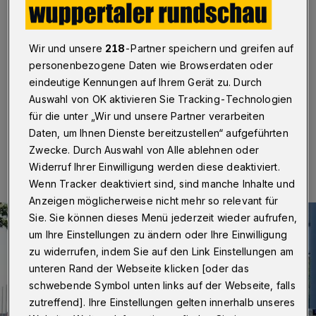
Täter vor Haftrichter
Wuppertal
·
Nach der Messerattacke im Wuppertaler
Wir und unsere
218
-Partner speichern und greifen auf
„Haus der Integration“ ist der mutmaßliche Täter, ein 20
personenbezogene Daten wie Browserdaten oder
Jahre alter Mann aus Syrien, am Freitag (12. August
2022) einem Haftrichter vorgeführt worden.
eindeutige Kennungen auf Ihrem Gerät zu. Durch
Auswahl von OK aktivieren Sie Tracking-Technologien
für die unter „Wir und unsere Partner verarbeiten
Daten, um Ihnen Dienste bereitzustellen“ aufgeführten
12.08.2022 , 15:37 Uhr
Eine Minute Lesezeit
Zwecke. Durch Auswahl von Alle ablehnen oder
Widerruf Ihrer Einwilligung werden diese deaktiviert.
Wenn Tracker deaktiviert sind, sind manche Inhalte und
Anzeigen möglicherweise nicht mehr so relevant für
Sie. Sie können dieses Menü jederzeit wieder aufrufen,
um Ihre Einstellungen zu ändern oder Ihre Einwilligung
zu widerrufen, indem Sie auf den Link Einstellungen am
unteren Rand der Webseite klicken [oder das
schwebende Symbol unten links auf der Webseite, falls
zutreffend]. Ihre Einstellungen gelten innerhalb unseres