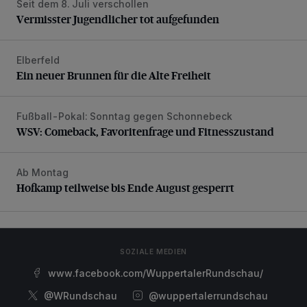
Seit dem 8. Juli verschollen
Vermisster Jugendlicher tot aufgefunden
Vermisster Jugendlicher tot aufgefunden
Elberfeld
Ein neuer Brunnen für die Alte Freiheit
Ein neuer Brunnen für die Alte Freiheit
Fußball-Pokal: Sonntag gegen Schonnebeck
WSV: Comeback, Favoritenfrage und Fitnesszustand
WSV: Comeback, Favoritenfrage und Fitnesszustand
Ab Montag
Hofkamp teilweise bis Ende August gesperrt
Hofkamp teilweise bis Ende August gesperrt
SOZIALE MEDIEN
www.facebook.com/WuppertalerRundschau/
@WRundschau
@wuppertalerrundschau