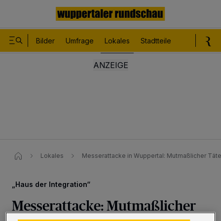
Bilder
Umfrage
Lokales
Stadtteile
Sport
Le
Lokales
Messerattacke in Wuppertal: Mutmaßlicher Täter 
„Haus der Integration“
Messerattacke: Mutmaßlicher