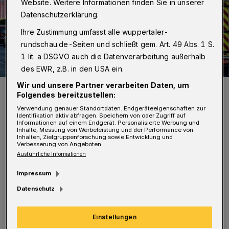
Website. Weitere Informationen finden Sie in unserer
Datenschutzerklärung.
Ihre Zustimmung umfasst alle wuppertaler-
rundschau.de-Seiten und schließt gem. Art. 49 Abs. 1 S.
1 lit. a DSGVO auch die Datenverarbeitung außerhalb
des EWR, z.B. in den USA ein.
Wir und unsere Partner verarbeiten Daten, um
Das „Haus der Integration“ an der B 7.
Folgendes bereitzustellen:
Foto: Wuppertaler Rundschau/Simone Bahrmann
Verwendung genauer Standortdaten. Endgeräteeigenschaften zur
Identifikation aktiv abfragen. Speichern von oder Zugriff auf
Informationen auf einem Endgerät. Personalisierte Werbung und
Inhalte, Messung von Werbeleistung und der Performance von
Inhalten, Zielgruppenforschung sowie Entwicklung und
Verbesserung von Angeboten.
Ausführliche Informationen
N
ach Einschätzung der
Impressum
Staatsanwaltschaft ist er schuldfähig.
Datenschutz
Er gebe zwar „Anhaltspunkte“, dass eine
psychische Erkrankung bestehe. Diese
Einstellungen
rechtfertigten aber nicht, ihn in eine