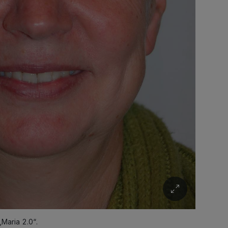
„Maria 2.0“.