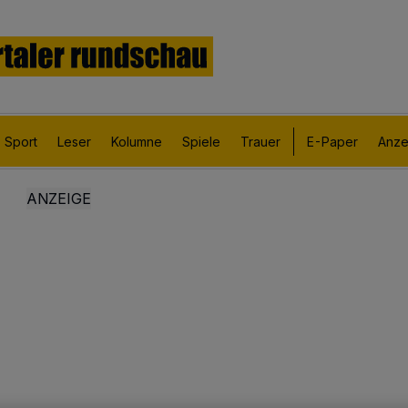
Sport
Leser
Kolumne
Spiele
Trauer
E-Paper
Anze