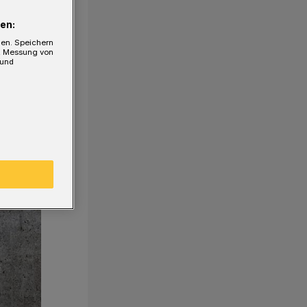
en:
gen. Speichern
e, Messung von
 und