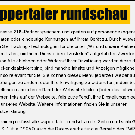
ppertal: „Wir sind offen für die Debatte“
unsere
218
-Partner speichern und greifen auf personenbezogen
aten oder eindeutige Kennungen auf Ihrem Gerät zu. Durch Ausw
n Sie Tracking-Technologien für die unter „Wir und unsere Partne
ghoff
en Daten, um Ihnen Dienste bereitzustellen“ aufgeführten Zwecke
ria 2.0“: „Wir sind
on Alle ablehnen oder Widerruf Ihrer Einwilligung werden diese de
cker deaktiviert sind, sind manche Inhalte und Anzeigen möglich
 Debatte“
r so relevant für Sie. Sie können dieses Menü jederzeit wieder au
tellungen zu ändern oder Ihre Einwilligung zu widerrufen, indem Si
stellungen am unteren Rand der Webseite klicken [oder das schw
ten links auf der Webseite, falls zutreffend]. Ihre Einstellungen g
rden am vergangenem Sonntag in der
 unseres Website. Weitere Informationen finden Sie in unserer
ige Ewalde zwei Gottesdienste gefeiert.
utzerklärung.
 der andere vor der Tür statt. „Maria 2.0“
immung umfasst alle wuppertaler-rundschau.de-Seiten und schließt
hr Gleichberechtigung und Mündigkeit für
 S. 1 lit. a DSGVO auch die Datenverarbeitung außerhalb des EWR, 
irche fordert. Christiane Burghoff, Mitglied