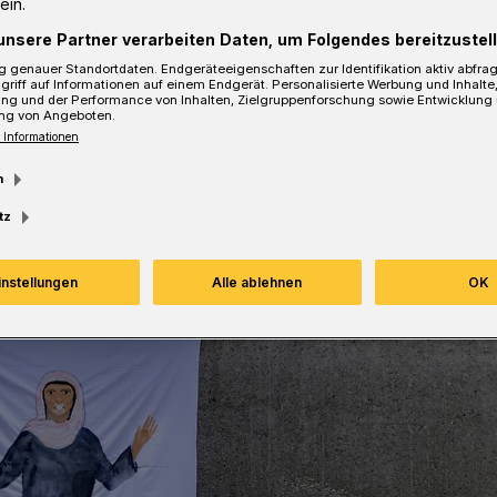
ein.
de, sprach mit Rundschau-Redakteurin
unsere Partner verarbeiten Daten, um Folgendes bereitzustell
h nach Gleichberechtigung und
 genauer Standortdaten. Endgeräteeigenschaften zur Identifikation aktiv abfra
griff auf Informationen auf einem Endgerät. Personalisierte Werbung und Inhalt
ung und der Performance von Inhalten, Zielgruppenforschung sowie Entwicklung
ng von Angeboten.
 Informationen
m
sezeit
tz
instellungen
Alle ablehnen
OK