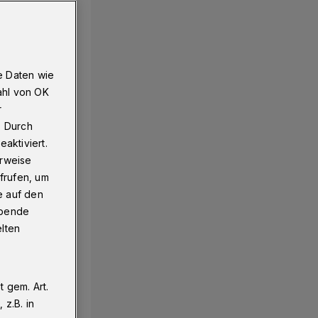
e Daten wie
ahl von OK
r
. Durch
aktiviert.
erweise
frufen, um
e auf den
ebende
elten
 gem. Art.
z.B. in