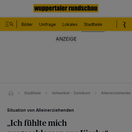
Bilder
Umfrage
Lokales
Stadtteile
Sport
Le
Stadtteile
Vohwinkel - Sonnborn
Alleinerziehende:
Situation von Alleinerziehenden
„Ich fühlte mich