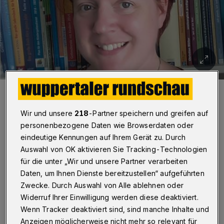
Katarina Lange arbeitet in der Gemeinde Sonnborn.
Foto: Lange
Wir und unsere
218
-Partner speichern und greifen auf
personenbezogene Daten wie Browserdaten oder
eindeutige Kennungen auf Ihrem Gerät zu. Durch
Auswahl von OK aktivieren Sie Tracking-Technologien
für die unter „Wir und unsere Partner verarbeiten
Von Nikola Dünow
Daten, um Ihnen Dienste bereitzustellen“ aufgeführten
A
Zwecke. Durch Auswahl von Alle ablehnen oder
us eigener Erfahrung weiß sie, dass
Widerruf Ihrer Einwilligung werden diese deaktiviert.
alleinerziehende Mütter und Väter
Wenn Tracker deaktiviert sind, sind manche Inhalte und
Anzeigen möglicherweise nicht mehr so relevant für
häufig unter Isolation, Ausgrenzung,