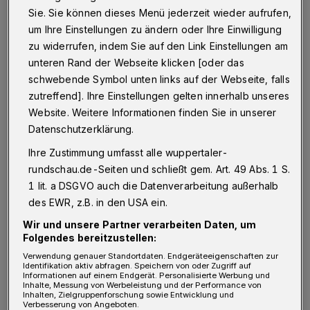
Sie. Sie können dieses Menü jederzeit wieder aufrufen,
wirtschaftlicher Unsicherheit und dadurch
um Ihre Einstellungen zu ändern oder Ihre Einwilligung
großem psychischen Druck leiden.
zu widerrufen, indem Sie auf den Link Einstellungen am
„Alleinerziehende sind oft einsam. Ihnen fehlt
unteren Rand der Webseite klicken [oder das
schwebende Symbol unten links auf der Webseite, falls
jemand, der fragt, wie es ihnen eigentlich
zutreffend]. Ihre Einstellungen gelten innerhalb unseres
geht. Sie erleben eine große Einsamkeit, was
Website. Weitere Informationen finden Sie in unserer
die eigenen Bedürfnisse angeht“, sagt die 42-
Datenschutzerklärung.
Jährige. „Genau dort könnte Kirche und
Ihre Zustimmung umfasst alle wuppertaler-
Gemeinde eigentlich ansetzen.“
rundschau.de-Seiten und schließt gem. Art. 49 Abs. 1 S.
1 lit. a DSGVO auch die Datenverarbeitung außerhalb
In einem Essay („Die christliche Botschaft für
des EWR, z.B. in den USA ein.
Alleinerziehende. Herausforderung für
Wir und unsere Partner verarbeiten Daten, um
Folgendes bereitzustellen:
Mission und Diakonie“) für einen
Verwendung genauer Standortdaten. Endgeräteeigenschaften zur
internationalen Aufsatzwettbewerb der VEM
Identifikation aktiv abfragen. Speichern von oder Zugriff auf
Informationen auf einem Endgerät. Personalisierte Werbung und
hat sie sich mit dem Thema
Inhalte, Messung von Werbeleistung und der Performance von
Inhalten, Zielgruppenforschung sowie Entwicklung und
auseinandergesetzt. Und wurde dafür mit dem
Verbesserung von Angeboten.