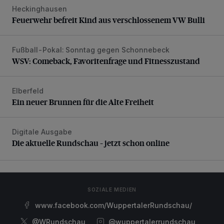
Heckinghausen
Feuerwehr befreit Kind aus verschlossenem VW Bulli
Feuerwehr befreit Kind aus verschlossenem VW Bulli
Fußball-Pokal: Sonntag gegen Schonnebeck
WSV: Comeback, Favoritenfrage und Fitnesszustand
WSV: Comeback, Favoritenfrage und Fitnesszustand
Elberfeld
Ein neuer Brunnen für die Alte Freiheit
Ein neuer Brunnen für die Alte Freiheit
Digitale Ausgabe
Die aktuelle Rundschau – jetzt schon online
Die aktuelle Rundschau – jetzt schon online
SOZIALE MEDIEN
www.facebook.com/WuppertalerRundschau/
@WRundschau
@wuppertalerrundschau