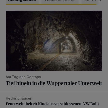
Tief hinein in die Wuppertaler Unterwelt
Am Tag des Geotops
Tief hinein in die Wuppertaler Unterwelt
Heckinghausen
Feuerwehr befreit Kind aus verschlossenem VW Bulli
Feuerwehr befreit Kind aus verschlossenem VW Bulli