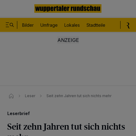
Bilder
Umfrage
Lokales
Stadtteile
Sport
Le
Leser
Seit zehn Jahren tut sich nichts mehr
Leserbrief
Seit zehn Jahren tut sich nichts