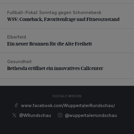
Fußball-Pokal: Sonntag gegen Schonnebeck
WSV: Comeback, Favoritenfrage und Fitnesszustand
WSV: Comeback, Favoritenfrage und Fitnesszustand
Elberfeld
Ein neuer Brunnen für die Alte Freiheit
Ein neuer Brunnen für die Alte Freiheit
Gesundheit
Bethesda eröffnet ein innovatives Callcenter
Bethesda eröffnet ein innovatives Callcenter
SOZIALE MEDIEN
www.facebook.com/WuppertalerRundschau/
@WRundschau
@wuppertalerrundschau