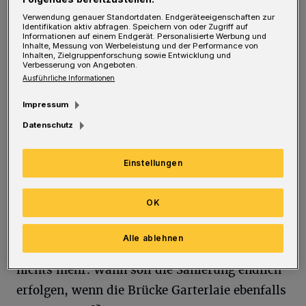
Brücke Kirchhofstraße, die vielleicht
Verwendung genauer Standortdaten. Endgeräteeigenschaften zur
irgendwann oder auch nicht saniert werden
Identifikation aktiv abfragen. Speichern von oder Zugriff auf
Informationen auf einem Endgerät. Personalisierte Werbung und
sollte (durch einen Neubau). Während in
Inhalte, Messung von Werbeleistung und der Performance von
Inhalten, Zielgruppenforschung sowie Entwicklung und
Elberfeld und Barmen laufend Brücken saniert
Verbesserung von Angeboten.
Ausführliche Informationen
werden (Kabelstraße, Moritzstraße,
Bundesallee et cetera), stagniert in Sonnborn
Impressum
die Situation seit zehn Jahren. Die
Datenschutz
Lärmbelastung für die Anwohner an den
Einstellungen
Ausweichstrecken und Umfahrungen ist
enorm und eigentlich nicht zumutbar, zumal
OK
die Straßen teilweise sehr eng sind. Im Januar
2021 wurden Bohrungen getätigt, seitdem tut
Alle ablehnen
sich an der maroden Brücke Kirchhofstraße
nichts mehr. Wann soll die Sanierung endlich
erfolgen, wenn die Brücke Garterlaie ebenfalls