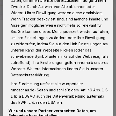
Daten, um Ihnen Dienste bereitzustellen“ aufgeführten
Zwecke. Durch Auswahl von Alle ablehnen oder
Widerruf Ihrer Einwilligung werden diese deaktiviert.
Wenn Tracker deaktiviert sind, sind manche Inhalte und
Anzeigen möglicherweise nicht mehr so relevant für
Symbolbild.
Foto: Rundschau
Sie. Sie können dieses Menü jederzeit wieder aufrufen,
um Ihre Einstellungen zu ändern oder Ihre Einwilligung
zu widerrufen, indem Sie auf den Link Einstellungen am
unteren Rand der Webseite klicken [oder das
schwebende Symbol unten links auf der Webseite, falls
D
zutreffend]. Ihre Einstellungen gelten innerhalb unseres
er (Ver)fall Sonnborns zeigt, wie eine
Website. Weitere Informationen finden Sie in unserer
Stadt einen kompletten Stadtteil einfach
Datenschutzerklärung.
vergisst oder nicht wahrnehmen möchte. Ein
Ihre Zustimmung umfasst alle wuppertaler-
paar simple Beispiele zeigen, wie man Politik
rundschau.de-Seiten und schließt gem. Art. 49 Abs. 1 S.
an den Bewohnern vorbei gestalten kann.
1 lit. a DSGVO auch die Datenverarbeitung außerhalb
des EWR, z.B. in den USA ein.
Da ist nun die seit fast zehn Jahren gesperrte
Wir und unsere Partner verarbeiten Daten, um
Folgendes bereitzustellen: