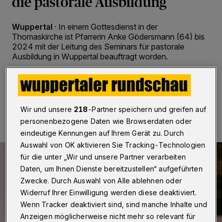
die pastorale Ausbildung
Wuppertal
·
In einem Gottesdienst in der
Thomaskirche ist Pfarrerin Anke Gödersmann (64) bis
2024 mit der Leitung des Seminars für pastorale
Ausbildung in Wuppertal beauftragt worden.
14.12.2022 , 10:00 Uhr
2 Minuten Lesezeit
Wir und unsere
218
-Partner speichern und greifen auf
personenbezogene Daten wie Browserdaten oder
eindeutige Kennungen auf Ihrem Gerät zu. Durch
Auswahl von OK aktivieren Sie Tracking-Technologien
für die unter „Wir und unsere Partner verarbeiten
Daten, um Ihnen Dienste bereitzustellen“ aufgeführten
Zwecke. Durch Auswahl von Alle ablehnen oder
Widerruf Ihrer Einwilligung werden diese deaktiviert.
Wenn Tracker deaktiviert sind, sind manche Inhalte und
Anzeigen möglicherweise nicht mehr so relevant für