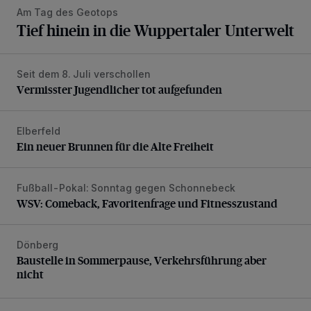
Am Tag des Geotops
Tief hinein in die Wuppertaler Unterwelt
Seit dem 8. Juli verschollen
Vermisster Jugendlicher tot aufgefunden
Vermisster Jugendlicher tot aufgefunden
Elberfeld
Ein neuer Brunnen für die Alte Freiheit
Ein neuer Brunnen für die Alte Freiheit
Fußball-Pokal: Sonntag gegen Schonnebeck
WSV: Comeback, Favoritenfrage und Fitnesszustand
WSV: Comeback, Favoritenfrage und Fitnesszustand
Dönberg
Baustelle in Sommerpause, Verkehrsführung aber nicht
Baustelle in Sommerpause, Verkehrsführung aber
nicht