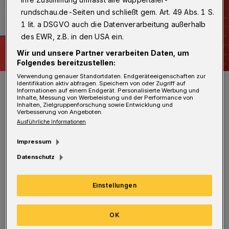
rundschau.de-Seiten und schließt gem. Art. 49 Abs. 1 S.
1 lit. a DSGVO auch die Datenverarbeitung außerhalb
des EWR, z.B. in den USA ein.
Wir und unsere Partner verarbeiten Daten, um
Folgendes bereitzustellen:
Verwendung genauer Standortdaten. Endgeräteeigenschaften zur
Symbolbild.
Identifikation aktiv abfragen. Speichern von oder Zugriff auf
Informationen auf einem Endgerät. Personalisierte Werbung und
Foto: Christoph Petersen
Inhalte, Messung von Werbeleistung und der Performance von
Inhalten, Zielgruppenforschung sowie Entwicklung und
Verbesserung von Angeboten.
Ausführliche Informationen
Impressum
Weil zuletzt keine Berichte mehr vorgelegt
Datenschutz
worden seien, „fehlte uns das geeignete
Einstellungen
Instrument, um den Bestand und die Mängel
nachzuvollziehen“, so Heiko Meins,
OK
ordnungspolitischer Sprecher der SPD-