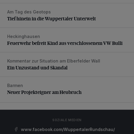
Am Tag des Geotops
Tief hinein in die Wuppertaler Unterwelt
Tief hinein in die Wuppertaler Unterwelt
Heckinghausen
Feuerwehr befreit Kind aus verschlossenem VW Bulli
Feuerwehr befreit Kind aus verschlossenem VW Bulli
Kommentar zur Situation am Elberfelder Wall
Ein Unzustand und Skandal
Ein Unzustand und Skandal
Barmen
Neuer Projekteigner am Heubruch
Neuer Projekteigner am Heubruch
SOZIALE MEDIEN
www.facebook.com/WuppertalerRundschau/