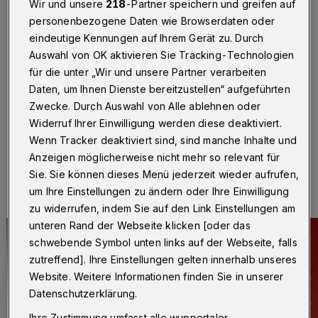
Mängelliste kommt wieder
Wir und unsere
218
-Partner speichern und greifen auf
personenbezogene Daten wie Browserdaten oder
Wuppertal
·
Die Verwaltung berichtet künftig wieder
eindeutige Kennungen auf Ihrem Gerät zu. Durch
jedes halbe Jahr über den Zustand der Gerätehäuser
Auswahl von OK aktivieren Sie Tracking-Technologien
der Freiwilligen Feuerwehren in Wuppertal. Der
für die unter „Wir und unsere Partner verarbeiten
Ausschuss Ordnung, Sicherheit und Sauberkeit hat
Daten, um Ihnen Dienste bereitzustellen“ aufgeführten
einen entsprechenden Antrag der SPD zugestimmt.
Zwecke. Durch Auswahl von Alle ablehnen oder
Widerruf Ihrer Einwilligung werden diese deaktiviert.
Wenn Tracker deaktiviert sind, sind manche Inhalte und
29.04.2021 , 21:48 Uhr
Eine Minute Lesezeit
Anzeigen möglicherweise nicht mehr so relevant für
Sie. Sie können dieses Menü jederzeit wieder aufrufen,
um Ihre Einstellungen zu ändern oder Ihre Einwilligung
zu widerrufen, indem Sie auf den Link Einstellungen am
unteren Rand der Webseite klicken [oder das
schwebende Symbol unten links auf der Webseite, falls
zutreffend]. Ihre Einstellungen gelten innerhalb unseres
Website. Weitere Informationen finden Sie in unserer
Datenschutzerklärung.
Ihre Zustimmung umfasst alle wuppertaler-