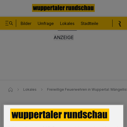
Bilder
Umfrage
Lokales
Stadtteile
Sport
Le
Lokales
Freiwillige Feuerwehren in Wuppertal: Mängell
SPD-Antrag
Freiwillige Feuerwehren: