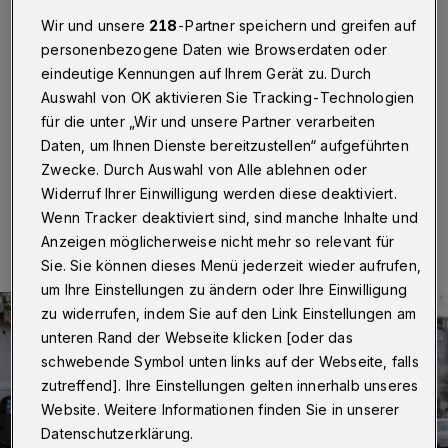
Wuppertal
·
Die Wuppertaler Polizei appelliert an die
Wir und unsere
218
-Partner speichern und greifen auf
Teilnehmerinnen und Teilnehmer von Veranstaltungen
personenbezogene Daten wie Browserdaten oder
und Versammlungen zum 1. Mai, die „hohe
eindeutige Kennungen auf Ihrem Gerät zu. Durch
Infektionsgefahr durch das Corona-Virus“ zu
beachten. Man werde die Einhaltung der aktuellen
Auswahl von OK aktivieren Sie Tracking-Technologien
Regeln überwachen.
für die unter „Wir und unsere Partner verarbeiten
Daten, um Ihnen Dienste bereitzustellen“ aufgeführten
Zwecke. Durch Auswahl von Alle ablehnen oder
Widerruf Ihrer Einwilligung werden diese deaktiviert.
29.04.2021 , 15:22 Uhr
Eine Minute Lesezeit
Wenn Tracker deaktiviert sind, sind manche Inhalte und
Anzeigen möglicherweise nicht mehr so relevant für
Sie. Sie können dieses Menü jederzeit wieder aufrufen,
um Ihre Einstellungen zu ändern oder Ihre Einwilligung
zu widerrufen, indem Sie auf den Link Einstellungen am
unteren Rand der Webseite klicken [oder das
schwebende Symbol unten links auf der Webseite, falls
zutreffend]. Ihre Einstellungen gelten innerhalb unseres
Website. Weitere Informationen finden Sie in unserer
Datenschutzerklärung.