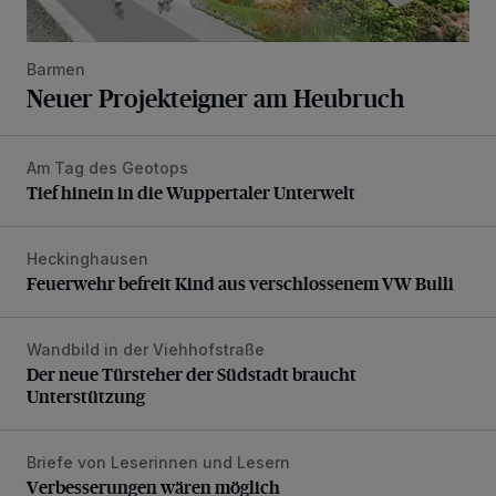
Barmen
Neuer Projekteigner am Heubruch
Am Tag des Geotops
Tief hinein in die Wuppertaler Unterwelt
Tief hinein in die Wuppertaler Unterwelt
Heckinghausen
Feuerwehr befreit Kind aus verschlossenem VW Bulli
Feuerwehr befreit Kind aus verschlossenem VW Bulli
Wandbild in der Viehhofstraße
Der neue Türsteher der Südstadt braucht Unterstützung
Der neue Türsteher der Südstadt braucht
Unterstützung
Briefe von Leserinnen und Lesern
Verbesserungen wären möglich
Verbesserungen wären möglich