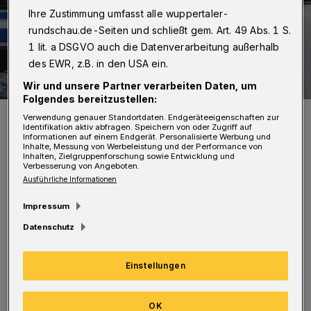
Ihre Zustimmung umfasst alle wuppertaler-
rundschau.de-Seiten und schließt gem. Art. 49 Abs. 1 S.
1 lit. a DSGVO auch die Datenverarbeitung außerhalb
des EWR, z.B. in den USA ein.
Wir und unsere Partner verarbeiten Daten, um
Folgendes bereitzustellen:
Polizeiaufgebot am 1. Mai 2020 in der Nähe des Autonomen
Verwendung genauer Standortdaten. Endgeräteeigenschaften zur
Zentrums.
Identifikation aktiv abfragen. Speichern von oder Zugriff auf
Informationen auf einem Endgerät. Personalisierte Werbung und
Foto: Christoph Petersen
Inhalte, Messung von Werbeleistung und der Performance von
Inhalten, Zielgruppenforschung sowie Entwicklung und
Verbesserung von Angeboten.
Ausführliche Informationen
Impressum
„Vornehmliche Aufgabe der Polizei ist es, die
Datenschutz
Grundrechte der Bürgerinnen und Bürger zu
Einstellungen
schützen, zu denen auch das Recht auf
Versammlungsfreiheit nach Artikel 8 des
OK