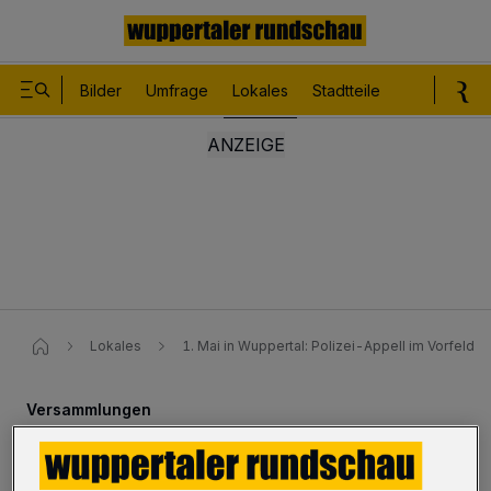
Bilder
Umfrage
Lokales
Stadtteile
Sport
Le
Lokales
1. Mai in Wuppertal: Polizei-Appell im Vorfeld
Versammlungen
1. Mai: Polizei-Appell im Vorfeld