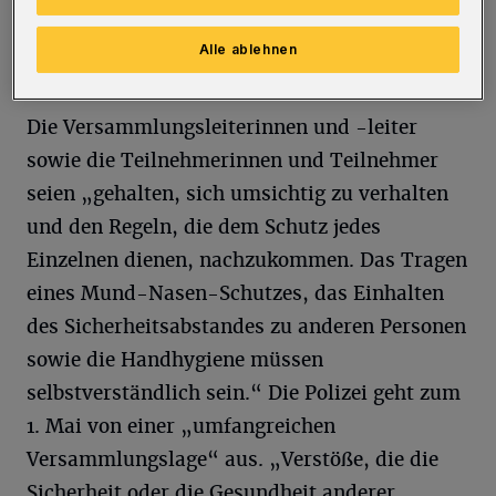
Grundgesetzes zählt“, heißt es aus dem
Präsidium. Man unterstütze und ermögliche
Alle ablehnen
friedliche Kundgebungen.
Die Versammlungsleiterinnen und -leiter
sowie die Teilnehmerinnen und Teilnehmer
seien „gehalten, sich umsichtig zu verhalten
und den Regeln, die dem Schutz jedes
Einzelnen dienen, nachzukommen. Das Tragen
eines Mund-Nasen-Schutzes, das Einhalten
des Sicherheitsabstandes zu anderen Personen
sowie die Handhygiene müssen
selbstverständlich sein.“ Die Polizei geht zum
1. Mai von einer „umfangreichen
Versammlungslage“ aus. „Verstöße, die die
Sicherheit oder die Gesundheit anderer