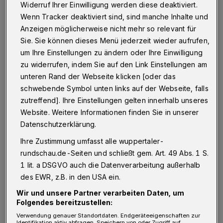
Widerruf Ihrer Einwilligung werden diese deaktiviert.
ist, gilt in dieser neuen „Gefährdungsstufe
Wenn Tracker deaktiviert sind, sind manche Inhalte und
1“:
Anzeigen möglicherweise nicht mehr so relevant für
Sie. Sie können dieses Menü jederzeit wieder aufrufen,
▶ Veranstaltungen und Versammlungen sowie
um Ihre Einstellungen zu ändern oder Ihre Einwilligung
Kongresse mit mehr als 1.000 Personen sind
zu widerrufen, indem Sie auf den Link Einstellungen am
unzulässig.
unteren Rand der Webseite klicken [oder das
▶ An Festen aus herausragendem Anlass
schwebende Symbol unten links auf der Webseite, falls
zutreffend]. Ihre Einstellungen gelten innerhalb unseres
außerhalb einer Wohnung dürfen höchstens 25
Website. Weitere Informationen finden Sie in unserer
Personen teilnehmen (gilt ab Montag, 19.
Datenschutzerklärung.
Oktober).
Ihre Zustimmung umfasst alle wuppertaler-
▶ Die Maskenpflicht gilt auch am Sitz- oder
rundschau.de-Seiten und schließt gem. Art. 49 Abs. 1 S.
Stehplatz bei Konzerten, Aufführungen,
1 lit. a DSGVO auch die Datenverarbeitung außerhalb
des EWR, z.B. in den USA ein.
sonstigen Veranstaltungen und
Versammlungen in geschlossenen Räumen
Wir und unsere Partner verarbeiten Daten, um
Folgendes bereitzustellen:
sowie für Zuschauer bei Sportveranstaltungen.
Verwendung genauer Standortdaten. Endgeräteeigenschaften zur
Identifikation aktiv abfragen. Speichern von oder Zugriff auf