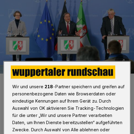
Von li.: Ina Scharrenbach, Armin Laschet und Karl-Josef Laumann.
Foto: Land NRW
Wir und unsere
218
-Partner speichern und greifen auf
personenbezogene Daten wie Browserdaten oder
eindeutige Kennungen auf Ihrem Gerät zu. Durch
Auswahl von OK aktivieren Sie Tracking-Technologien
für die unter „Wir und unsere Partner verarbeiten
S
Daten, um Ihnen Dienste bereitzustellen“ aufgeführten
ofern das Infektionsgeschehen nicht auf
Zwecke. Durch Auswahl von Alle ablehnen oder
bestimmte Einrichtungen einzugrenzen