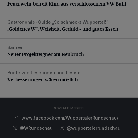
Feuerwehr befreit Kind aus verschlossenem VW Bulli
Gastronomie-Guide „So schmeckt Wuppertal!“
„Goldenes W“: Weisheit, Geduld – und gutes Essen
„Goldenes W“: Weisheit, Geduld – und gutes Essen
Barmen
Neuer Projekteigner am Heubruch
Neuer Projekteigner am Heubruch
Briefe von Leserinnen und Lesern
Verbesserungen wären möglich
Verbesserungen wären möglich
SOZIALE MEDIEN
www.facebook.com/WuppertalerRundschau/
@WRundschau
@wuppertalerrundschau