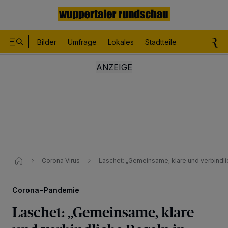
Bilder
Umfrage
Lokales
Stadtteile
Sport
Le
Corona Virus
Laschet: „Gemeinsame, klare und verbindli
Corona-Pandemie
Laschet: „Gemeinsame, klare