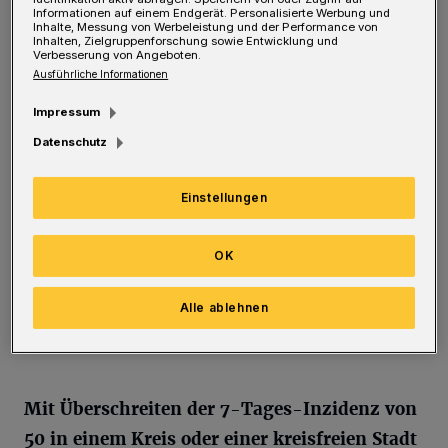
▶ Die Maskenpflicht gilt auch in regelmäßig
Informationen auf einem Endgerät. Personalisierte Werbung und
stark frequentierten Außenbereichen wie
Inhalte, Messung von Werbeleistung und der Performance von
Inhalten, Zielgruppenforschung sowie Entwicklung und
Verbesserung von Angeboten.
Fußgängerzonen, in denen der
Ausführliche Informationen
Mindestabstand kaum einzuhalten ist. Wo
Impressum
genau das vor Ort ist, legen die Kommunen
Datenschutz
ausdrücklich fest.
▶ Die Kommunen können in Abstimmung mit
Einstellungen
dem Landeszentrum Gesundheit, dem
Gesundheitsministerium und der
OK
Bezirksregierung weitere Schutzmaßnahmen
wie eine Sperrstunde für gastronomische
Alle ablehnen
Einrichtungen anordnen.
Mit Überschreiten der 7-Tages-Inzidenz von
50 in einem Kreis oder einer kreisfreien Stadt