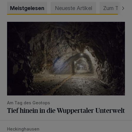
Meistgelesen
Neueste Artikel
Zum Thema
Tief hinein in die Wuppertaler Unterwelt
Am Tag des Geotops
Tief hinein in die Wuppertaler Unterwelt
Heckinghausen
Feuerwehr befreit Kind aus verschlossenem VW Bulli