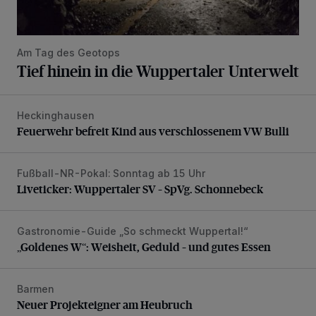
Am Tag des Geotops
Tief hinein in die Wuppertaler Unterwelt
Heckinghausen
Feuerwehr befreit Kind aus verschlossenem VW Bulli
Feuerwehr befreit Kind aus verschlossenem VW Bulli
Fußball-NR-Pokal: Sonntag ab 15 Uhr
Liveticker: Wuppertaler SV – SpVg. Schonnebeck
Liveticker: Wuppertaler SV – SpVg. Schonnebeck
Gastronomie-Guide „So schmeckt Wuppertal!“
„Goldenes W“: Weisheit, Geduld – und gutes Essen
„Goldenes W“: Weisheit, Geduld – und gutes Essen
Barmen
Neuer Projekteigner am Heubruch
Neuer Projekteigner am Heubruch