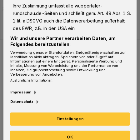
Ihre Zustimmung umfasst alle wuppertaler-
rundschau.de-Seiten und schließt gem. Art. 49 Abs. 1 S.
1 lit. a DSGVO auch die Datenverarbeitung außerhalb
des EWR, z.B. in den USA ein.
Wir und unsere Partner verarbeiten Daten, um
Folgendes bereitzustellen:
Der Verlauf der Corona-Fälle in Wuppertal.
Verwendung genauer Standortdaten. Endgeräteeigenschaften zur
Foto: WR
Identifikation aktiv abfragen. Speichern von oder Zugriff auf
Informationen auf einem Endgerät. Personalisierte Werbung und
Inhalte, Messung von Werbeleistung und der Performance von
Inhalten, Zielgruppenforschung sowie Entwicklung und
Verbesserung von Angeboten.
Ausführliche Informationen
S
eit Ausbruch der Pandemie liegt die
Impressum
Gesamtzahl der infizierten Menschen in
Datenschutz
Wuppertal damit jetzt bei 2.115
, davon aktuell
Einstellungen
infiziert sind die erwähnten 254 Personen.
OK
Genesen sind 1.772 Wuppertaler, verstorben