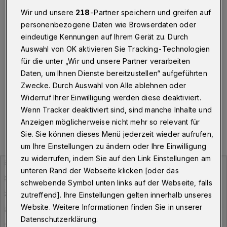
Todesfälle
Wir und unsere
218
-Partner speichern und greifen auf
personenbezogene Daten wie Browserdaten oder
Wuppertal
·
Am Dienstag (13. Oktober 2020) meldet
eindeutige Kennungen auf Ihrem Gerät zu. Durch
die Stadt Wuppertal insgesamt 254 Personen, die
aktuell mit dem Corona-Virus infiziert sind. Zwei weitere
Auswahl von OK aktivieren Sie Tracking-Technologien
Todesfälle sind dazugekommen. Damit liegt der
für die unter „Wir und unsere Partner verarbeiten
Inzidenzwert bei 67,89.
Daten, um Ihnen Dienste bereitzustellen“ aufgeführten
Zwecke. Durch Auswahl von Alle ablehnen oder
Widerruf Ihrer Einwilligung werden diese deaktiviert.
Wenn Tracker deaktiviert sind, sind manche Inhalte und
13.10.2020 , 09:19 Uhr
Eine Minute Lesezeit
Anzeigen möglicherweise nicht mehr so relevant für
Sie. Sie können dieses Menü jederzeit wieder aufrufen,
um Ihre Einstellungen zu ändern oder Ihre Einwilligung
zu widerrufen, indem Sie auf den Link Einstellungen am
unteren Rand der Webseite klicken [oder das
schwebende Symbol unten links auf der Webseite, falls
zutreffend]. Ihre Einstellungen gelten innerhalb unseres
Website. Weitere Informationen finden Sie in unserer
Datenschutzerklärung.