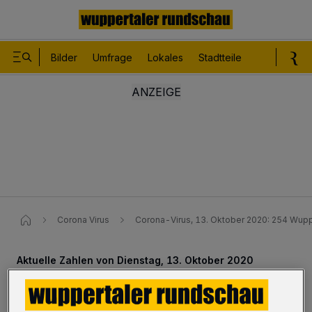
Bilder
Umfrage
Lokales
Stadtteile
Sport
Le
Corona Virus
Corona-Virus, 13. Oktober 2020: 254 Wupper
Aktuelle Zahlen von Dienstag, 13. Oktober 2020
Corona-Virus: Zwei weitere