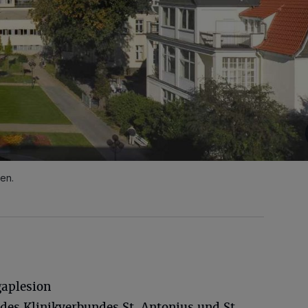
en.
gaplesion
es Klinikverbundes St. Antonius und St.