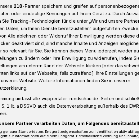
unsere
218
-Partner speichern und greifen auf personenbezogen
aten oder eindeutige Kennungen auf Ihrem Gerät zu. Durch Ausw
n Sie Tracking-Technologien für die unter „Wir und unsere Partne
Wuppertal: Besuchszeiten in Krankenhäusern werden reduziert
en Daten, um Ihnen Dienste bereitzustellen“ aufgeführten Zwecke
on Alle ablehnen oder Widerruf Ihrer Einwilligung werden diese de
cker deaktiviert sind, sind manche Inhalte und Anzeigen möglich
er
r so relevant für Sie. Sie können dieses Menü jederzeit wieder au
tellungen zu ändern oder Ihre Einwilligung zu widerrufen, indem Si
en werden
stellungen am unteren Rand der Webseite klicken [oder das schw
ten links auf der Webseite, falls zutreffend]. Ihre Einstellungen g
 unseres Website. Weitere Informationen finden Sie in unserer
utzerklärung.
immung umfasst alle wuppertaler-rundschau.de-Seiten und schließt
genden Zahl von Corona-Infektionen hat
 S. 1 lit. a DSGVO auch die Datenverarbeitung außerhalb des EWR, 
uppertal gemeinsam mit den
ein.
pertaler Kliniken beschlossen, ab Montag
unsere Partner verarbeiten Daten, um Folgendes bereitzustell
uchsregeln in den Krankenhäusern zu
 genauer Standortdaten. Endgeräteeigenschaften zur Identifikation aktiv abfra
griff auf Informationen auf einem Endgerät. Personalisierte Werbung und Inhalt