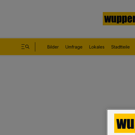
Bilder
Umfrage
Lokales
Stadtteile