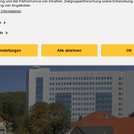
ung und der Performance von Inhalten, Zielgruppenforschung sowie Entwicklung
ng von Angeboten.
 Informationen
m
Lesezeit
tz
instellungen
Alle ablehnen
OK