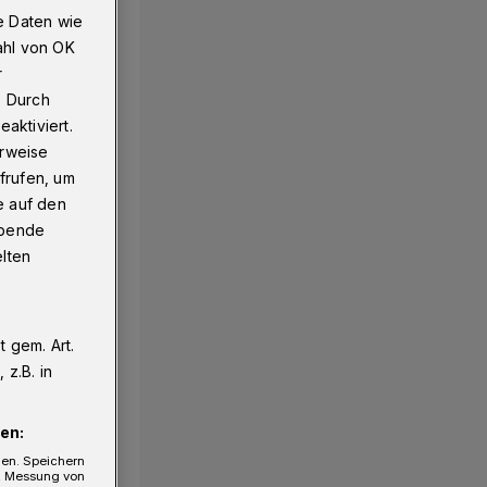
e Daten wie
ahl von OK
r
. Durch
aktiviert.
erweise
frufen, um
e auf den
ebende
elten
 gem. Art.
z.B. in
en:
gen. Speichern
e, Messung von