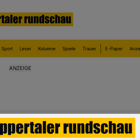
Sport
Leser
Kolumne
Spiele
Trauer
E-Paper
Anze