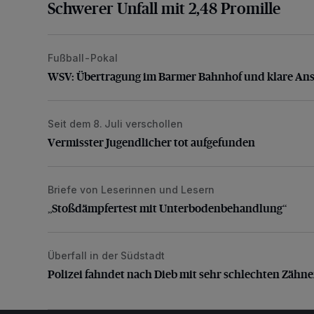
Schwerer Unfall mit 2,48 Promille
Fußball-Pokal
WSV: Übertragung im Barmer Bahnhof und klare An
WSV: Übertragung im Barmer Bahnhof und klare An
Seit dem 8. Juli verschollen
Vermisster Jugendlicher tot aufgefunden
Vermisster Jugendlicher tot aufgefunden
Briefe von Leserinnen und Lesern
„Stoßdämpfertest mit Unterbodenbehandlung“
„Stoßdämpfertest mit Unterbodenbehandlung“
Überfall in der Südstadt
Polizei fahndet nach Dieb mit sehr schlechten Zähne
Polizei fahndet nach Dieb mit sehr schlechten Zähn