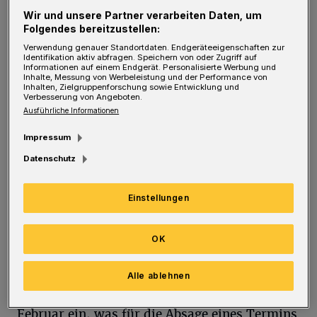
finden.
Wir und unsere Partner verarbeiten Daten, um
Folgendes bereitzustellen:
Zu diesen Kräften gehört die Telekom, die
Verwendung genauer Standortdaten. Endgeräteeigenschaften zur
Identifikation aktiv abfragen. Speichern von oder Zugriff auf
Wuppertal im Moment mit Glasfaser
Informationen auf einem Endgerät. Personalisierte Werbung und
Inhalte, Messung von Werbeleistung und der Performance von
versorgen möchte. Das freut viele Menschen,
Inhalten, Zielgruppenforschung sowie Entwicklung und
Verbesserung von Angeboten.
bei denen die Bits und Bytes derzeit noch
Ausführliche Informationen
einzeln von ehemaligen Postboten durch alte
Impressum
Klingeldrähte getragen werden. Bei der
Datenschutz
Umsetzung hapert es aber noch etwas.
Einstellungen
Als Beleg schickte mir ein Rundschau-Leser
eine Mail des Glasfaser-Teams, in der
OK
mitgeteilt wird, dass der Hausanschluss-
Termin am 11. Februar leider storniert werden
Alle ablehnen
muss. Die Mail traf immerhin schon am 21.
Februar ein, was für die Absage eines Termins