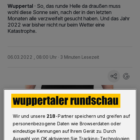
Wuppertal
·
So, das runde Helle da draußen muss
wohl diese Sonne sein, nach der in den letzten
Monaten alle verzweifelt gesucht haben. Und das Jahr
2022 war bisher nicht nur beim Wetter eine
Katastrophe.
06.03.2022 , 08:00 Uhr
3 Minuten Lesezeit
Wir und unsere
218
-Partner speichern und greifen auf
personenbezogene Daten wie Browserdaten oder
eindeutige Kennungen auf Ihrem Gerät zu. Durch
Auswahl von OK aktivieren Sie Tracking-Technologien