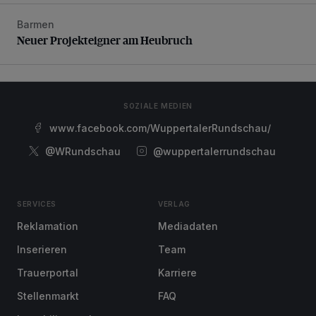
Barmen
Neuer Projekteigner am Heubruch
Neuer Projekteigner am Heubruch
SOZIALE MEDIEN
www.facebook.com/WuppertalerRundschau/
@WRundschau
@wuppertalerrundschau
SERVICES
VERLAG
Reklamation
Mediadaten
Inserieren
Team
Trauerportal
Karriere
Stellenmarkt
FAQ