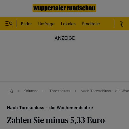
Bilder
Umfrage
Lokales
Stadtteile
Sport
Le
Kolumne
Toreschluss
Nach Toreschluss - die Woc
Nach Toreschluss - die Wochenendsatire
Zahlen Sie minus 5,33 Euro