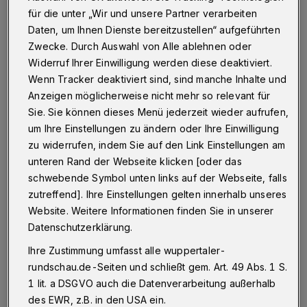
für die unter „Wir und unsere Partner verarbeiten
Daten, um Ihnen Dienste bereitzustellen“ aufgeführten
Zwecke. Durch Auswahl von Alle ablehnen oder
Widerruf Ihrer Einwilligung werden diese deaktiviert.
Symbolbild.
Wenn Tracker deaktiviert sind, sind manche Inhalte und
Foto: 1820796
Anzeigen möglicherweise nicht mehr so relevant für
Sie. Sie können dieses Menü jederzeit wieder aufrufen,
um Ihre Einstellungen zu ändern oder Ihre Einwilligung
zu widerrufen, indem Sie auf den Link Einstellungen am
unteren Rand der Webseite klicken [oder das
Von Roderich Trapp
schwebende Symbol unten links auf der Webseite, falls
zutreffend]. Ihre Einstellungen gelten innerhalb unseres
C
orona-Rekorde in Deutschland, Krieg in
Website. Weitere Informationen finden Sie in unserer
der Ukraine – da muss man schon auf
Datenschutzerklärung.
absolut bewährte Kräfte aus der Abteilung
Ihre Zustimmung umfasst alle wuppertaler-
rundschau.de-Seiten und schließt gem. Art. 49 Abs. 1 S.
Wahnwitz und Minderleistung zurückgreifen,
1 lit. a DSGVO auch die Datenverarbeitung außerhalb
um überhaupt noch etwas zum Schmunzeln zu
des EWR, z.B. in den USA ein.