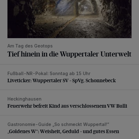
Am Tag des Geotops
Tief hinein in die Wuppertaler Unterwelt
Fußball-NR-Pokal: Sonntag ab 15 Uhr
Liveticker: Wuppertaler SV – SpVg. Schonnebeck
Liveticker: Wuppertaler SV – SpVg. Schonnebeck
Heckinghausen
Feuerwehr befreit Kind aus verschlossenem VW Bulli
Feuerwehr befreit Kind aus verschlossenem VW Bulli
Gastronomie-Guide „So schmeckt Wuppertal!“
„Goldenes W“: Weisheit, Geduld – und gutes Essen
„Goldenes W“: Weisheit, Geduld – und gutes Essen