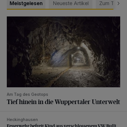
Meistgelesen
Neueste Artikel
Zum Thema
Tief hinein in die Wuppertaler Unterwelt
Am Tag des Geotops
Tief hinein in die Wuppertaler Unterwelt
Heckinghausen
Feuerwehr befreit Kind aus verschlossenem VW Bulli
Feuerwehr befreit Kind aus verschlossenem VW Bulli