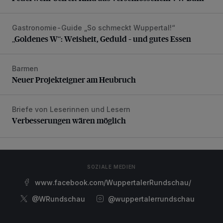
Gastronomie-Guide „So schmeckt Wuppertal!“
„Goldenes W“: Weisheit, Geduld – und gutes Essen
„Goldenes W“: Weisheit, Geduld – und gutes Essen
Barmen
Neuer Projekteigner am Heubruch
Neuer Projekteigner am Heubruch
Briefe von Leserinnen und Lesern
Verbesserungen wären möglich
Verbesserungen wären möglich
SOZIALE MEDIEN
www.facebook.com/WuppertalerRundschau/
@WRundschau
@wuppertalerrundschau