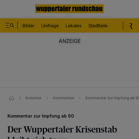
Bilder
Umfrage
Lokales
Stadtteile
Sport
Le
Kolumne
Kommentar
Kommentar zur Impfung ab 60​:
Kommentar zur Impfung ab 60
Der Wuppertaler Krisenstab