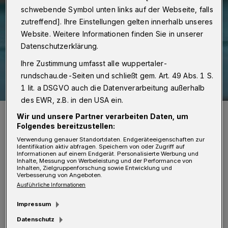
schwebende Symbol unten links auf der Webseite, falls
zutreffend]. Ihre Einstellungen gelten innerhalb unseres
Website. Weitere Informationen finden Sie in unserer
Datenschutzerklärung.
Ihre Zustimmung umfasst alle wuppertaler-
rundschau.de-Seiten und schließt gem. Art. 49 Abs. 1 S.
1 lit. a DSGVO auch die Datenverarbeitung außerhalb
des EWR, z.B. in den USA ein.
Der angepasste Impfstoff ist inzwischen auch in Wuppertal
Wir und unsere Partner verarbeiten Daten, um
verfügbar.
Folgendes bereitzustellen:
Foto: Christoph Petersen
Verwendung genauer Standortdaten. Endgeräteeigenschaften zur
Identifikation aktiv abfragen. Speichern von oder Zugriff auf
Informationen auf einem Endgerät. Personalisierte Werbung und
Inhalte, Messung von Werbeleistung und der Performance von
Inhalten, Zielgruppenforschung sowie Entwicklung und
Verbesserung von Angeboten.
Ausführliche Informationen
Von Jörn Koldehoff
Impressum
Datenschutz
usnahmen sind: Personen im Alter ab