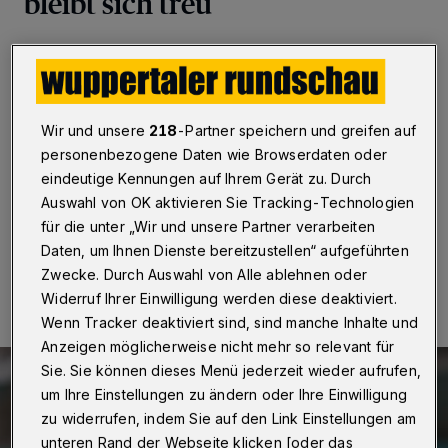
bleibt sich treu
Wuppertal
·
Ist es nicht schön, wenn es im Leben noch
Konstanten gibt? Insofern muss man dem Wuppertaler
Corona-Krisenstab (falls er nicht gerade ruht) fast
schon dankbar sein. Denn es bleibt dabei: In der
Wir und unsere
218
-Partner speichern und greifen auf
Impfstelle im Pavillon am Elberfelder Döppersberg
kommt momentan nur zum Zuge, wer mindestens 60
personenbezogene Daten wie Browserdaten oder
Jahre alt ist.
eindeutige Kennungen auf Ihrem Gerät zu. Durch
Auswahl von OK aktivieren Sie Tracking-Technologien
für die unter „Wir und unsere Partner verarbeiten
Daten, um Ihnen Dienste bereitzustellen“ aufgeführten
09.10.2022 , 10:00 Uhr
Eine Minute Lesezeit
Zwecke. Durch Auswahl von Alle ablehnen oder
Widerruf Ihrer Einwilligung werden diese deaktiviert.
Wenn Tracker deaktiviert sind, sind manche Inhalte und
Anzeigen möglicherweise nicht mehr so relevant für
Sie. Sie können dieses Menü jederzeit wieder aufrufen,
um Ihre Einstellungen zu ändern oder Ihre Einwilligung
zu widerrufen, indem Sie auf den Link Einstellungen am
unteren Rand der Webseite klicken [oder das