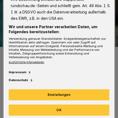
rundschau.de-Seiten und schließt gem. Art. 49 Abs. 1 S.
1 lit. a DSGVO auch die Datenverarbeitung außerhalb
des EWR, z.B. in den USA ein.
Wir und unsere Partner verarbeiten Daten, um
Folgendes bereitzustellen:
Verwendung genauer Standortdaten. Endgeräteeigenschaften zur
Identifikation aktiv abfragen. Speichern von oder Zugriff auf
Informationen auf einem Endgerät. Personalisierte Werbung und
Inhalte, Messung von Werbeleistung und der Performance von
Symbolbild.
Inhalten, Zielgruppenforschung sowie Entwicklung und
Verbesserung von Angeboten.
Foto: Christoph Petersen
Ausführliche Informationen
Impressum
Datenschutz
„Die zum Teil widersprüchlichen Aussagen
Einstellungen
hinsichtlich Lebensalter, Wirksamkeit,
Impfstoff und individuellem Nutzen-Risiko-
OK
Verhältnis verunsichern insbesondere