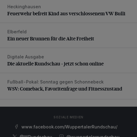
Heckinghausen
Feuerwehr befreit Kind aus verschlossenem VW Bulli
Feuerwehr befreit Kind aus verschlossenem VW Bulli
Elberfeld
Ein neuer Brunnen für die Alte Freiheit
Ein neuer Brunnen für die Alte Freiheit
Digitale Ausgabe
Die aktuelle Rundschau – jetzt schon online
Die aktuelle Rundschau – jetzt schon online
Fußball-Pokal: Sonntag gegen Schonnebeck
WSV: Comeback, Favoritenfrage und Fitnesszustand
WSV: Comeback, Favoritenfrage und Fitnesszustand
SOZIALE MEDIEN
www.facebook.com/WuppertalerRundschau/
@WRundschau
@wuppertalerrundschau