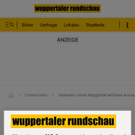
Bilder
Umfrage
Lokales
Stadtteile
Sport
Le
Corona Virus
Senioren-Union Wuppertal​ will klare Aus
Senioren-Union Wuppertal
Klare Aussagen zu Booster-