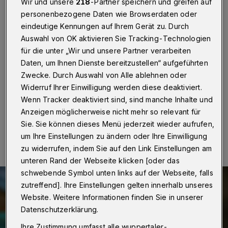
Impfung gefordert
Wir und unsere
218
-Partner speichern und greifen auf
personenbezogene Daten wie Browserdaten oder
eindeutige Kennungen auf Ihrem Gerät zu. Durch
Wuppertal
·
Hans Georg Heldmann, der
Kreisvorsitzende der Senioren-Union in Wuppertal,
Auswahl von OK aktivieren Sie Tracking-Technologien
verlangt „klare Hinweise zuständiger politischer und
für die unter „Wir und unsere Partner verarbeiten
fachspezifischer Kommissionen und Gremien zu
Daten, um Ihnen Dienste bereitzustellen“ aufgeführten
brennenden Fragen rund um die Auffrischung von
Zwecke. Durch Auswahl von Alle ablehnen oder
Corona-Schutzimpfungen“.
Widerruf Ihrer Einwilligung werden diese deaktiviert.
Wenn Tracker deaktiviert sind, sind manche Inhalte und
Anzeigen möglicherweise nicht mehr so relevant für
29.07.2022 , 08:30 Uhr
Eine Minute Lesezeit
Sie. Sie können dieses Menü jederzeit wieder aufrufen,
um Ihre Einstellungen zu ändern oder Ihre Einwilligung
zu widerrufen, indem Sie auf den Link Einstellungen am
unteren Rand der Webseite klicken [oder das
schwebende Symbol unten links auf der Webseite, falls
zutreffend]. Ihre Einstellungen gelten innerhalb unseres
Website. Weitere Informationen finden Sie in unserer
Datenschutzerklärung.
Ihre Zustimmung umfasst alle wuppertaler-