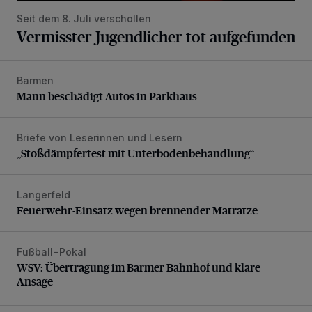
Seit dem 8. Juli verschollen
Vermisster Jugendlicher tot aufgefunden
Barmen
Mann beschädigt Autos in Parkhaus
Mann beschädigt Autos in Parkhaus
Briefe von Leserinnen und Lesern
„Stoßdämpfertest mit Unterbodenbehandlung“
„Stoßdämpfertest mit Unterbodenbehandlung“
Langerfeld
Feuerwehr-Einsatz wegen brennender Matratze
Feuerwehr-Einsatz wegen brennender Matratze
Fußball-Pokal
WSV: Übertragung im Barmer Bahnhof und klare Ansage
WSV: Übertragung im Barmer Bahnhof und klare
Ansage