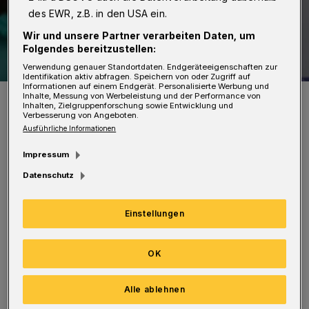
des EWR, z.B. in den USA ein.
Wir und unsere Partner verarbeiten Daten, um
Folgendes bereitzustellen:
Verwendung genauer Standortdaten. Endgeräteeigenschaften zur
Identifikation aktiv abfragen. Speichern von oder Zugriff auf
Informationen auf einem Endgerät. Personalisierte Werbung und
Symbolbild.
Inhalte, Messung von Werbeleistung und der Performance von
Inhalten, Zielgruppenforschung sowie Entwicklung und
Foto: Christoph Petersen
Verbesserung von Angeboten.
Ausführliche Informationen
Impressum
Datenschutz
Das geschieht in der städtischen Impfstelle im
Einstellungen
Pavillon Döppersberg, deren Öffnungszeiten
(montags von 9 bis 17 Uhr sowie freitags von
OK
12 bis 20 Uhr) vorerst bestehen bleiben. Die
Ständige Impfkommission (Stiko) hatte zuvor
Alle ablehnen
ihre Empfehlung zur vierten Impfung