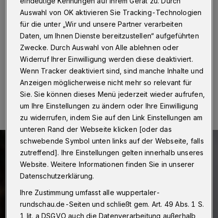
ab 60 Jahre
eindeutige Kennungen auf Ihrem Gerät zu. Durch
Auswahl von OK aktivieren Sie Tracking-Technologien
für die unter „Wir und unsere Partner verarbeiten
Wuppertal
·
Die Stadt Wuppertal bietet ab sofort für
Bürgerinnen und Bürger ab 60 Jahre eine vierte
Daten, um Ihnen Dienste bereitzustellen“ aufgeführten
Impfung gegen Corona an.
Zwecke. Durch Auswahl von Alle ablehnen oder
Widerruf Ihrer Einwilligung werden diese deaktiviert.
Wenn Tracker deaktiviert sind, sind manche Inhalte und
Anzeigen möglicherweise nicht mehr so relevant für
19.08.2022 , 14:55 Uhr
Eine Minute Lesezeit
Sie. Sie können dieses Menü jederzeit wieder aufrufen,
um Ihre Einstellungen zu ändern oder Ihre Einwilligung
zu widerrufen, indem Sie auf den Link Einstellungen am
unteren Rand der Webseite klicken [oder das
schwebende Symbol unten links auf der Webseite, falls
zutreffend]. Ihre Einstellungen gelten innerhalb unseres
Website. Weitere Informationen finden Sie in unserer
Datenschutzerklärung.
Ihre Zustimmung umfasst alle wuppertaler-
rundschau.de-Seiten und schließt gem. Art. 49 Abs. 1 S.
1 lit. a DSGVO auch die Datenverarbeitung außerhalb