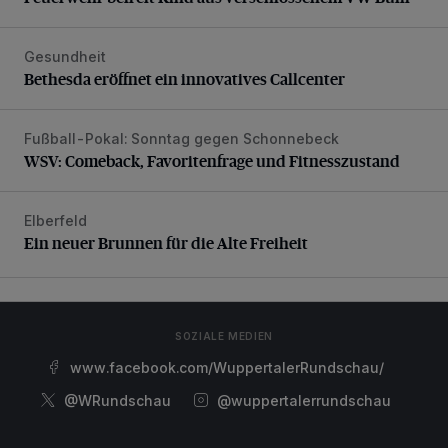
Gesundheit
Bethesda eröffnet ein innovatives Callcenter
Bethesda eröffnet ein innovatives Callcenter
Fußball-Pokal: Sonntag gegen Schonnebeck
WSV: Comeback, Favoritenfrage und Fitnesszustand
WSV: Comeback, Favoritenfrage und Fitnesszustand
Elberfeld
Ein neuer Brunnen für die Alte Freiheit
Ein neuer Brunnen für die Alte Freiheit
SOZIALE MEDIEN
www.facebook.com/WuppertalerRundschau/
@WRundschau
@wuppertalerrundschau