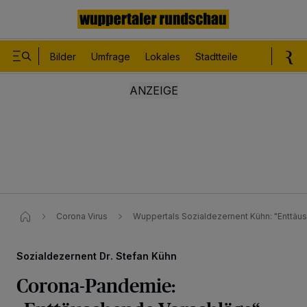
Bilder
Umfrage
Lokales
Stadtteile
Sport
Le
Corona Virus
Wuppertals Sozialdezernent Kühn​: "Enttä
Sozialdezernent Dr. Stefan Kühn
Corona-Pandemie: