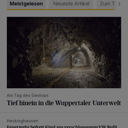
Meistgelesen
Neueste Artikel
Zum Thema
Tief hinein in die Wuppertaler Unterwelt
Am Tag des Geotops
Tief hinein in die Wuppertaler Unterwelt
Heckinghausen
Feuerwehr befreit Kind aus verschlossenem VW Bulli
Feuerwehr befreit Kind aus verschlossenem VW Bulli