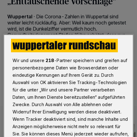
„Enttäuschende Vorschläge“
Wuppertal
·
Die Corona-Zahlen in Wuppertal sind
weiter leicht rückläufig. Aber: Weil kaum noch getestet
wird, ist die Dunkelziffer vermutlich hoch.
Gesundheitsdezernent Stefan Kühn schätzt, dass nur
noch jeder zweite Infizierte offiziell erfasst wird – und
ist nicht überzeugt von den für den Herbst geplanten
Regelungen des Bundes.
Wir und unsere
218
-Partner speichern und greifen auf
personenbezogene Daten wie Browserdaten oder
eindeutige Kennungen auf Ihrem Gerät zu. Durch
06.08.2022 , 18:00 Uhr
2 Minuten Lesezeit
Auswahl von OK aktivieren Sie Tracking-Technologien
für die unter „Wir und unsere Partner verarbeiten
Daten, um Ihnen Dienste bereitzustellen“ aufgeführten
Zwecke. Durch Auswahl von Alle ablehnen oder
Widerruf Ihrer Einwilligung werden diese deaktiviert.
Wenn Tracker deaktiviert sind, sind manche Inhalte und
Anzeigen möglicherweise nicht mehr so relevant für
Sie. Sie können dieses Menü jederzeit wieder aufrufen,