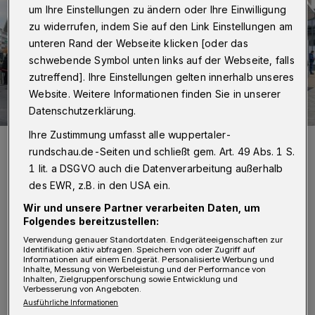
um Ihre Einstellungen zu ändern oder Ihre Einwilligung
zu widerrufen, indem Sie auf den Link Einstellungen am
unteren Rand der Webseite klicken [oder das
schwebende Symbol unten links auf der Webseite, falls
zutreffend]. Ihre Einstellungen gelten innerhalb unseres
Website. Weitere Informationen finden Sie in unserer
Datenschutzerklärung.
Ihre Zustimmung umfasst alle wuppertaler-
Die Schlangen vor der städtischen Impfstelle am Döppersberg sind
längst Geschichte.
rundschau.de-Seiten und schließt gem. Art. 49 Abs. 1 S.
Foto: Christoph Petersen
1 lit. a DSGVO auch die Datenverarbeitung außerhalb
des EWR, z.B. in den USA ein.
Wir und unsere Partner verarbeiten Daten, um
Folgendes bereitzustellen:
Verwendung genauer Standortdaten. Endgeräteeigenschaften zur
Identifikation aktiv abfragen. Speichern von oder Zugriff auf
Von Roderich Trapp
Informationen auf einem Endgerät. Personalisierte Werbung und
Inhalte, Messung von Werbeleistung und der Performance von
Inhalten, Zielgruppenforschung sowie Entwicklung und
K
Verbesserung von Angeboten.
ostenlose Corona-Tests nur noch in
Ausführliche Informationen