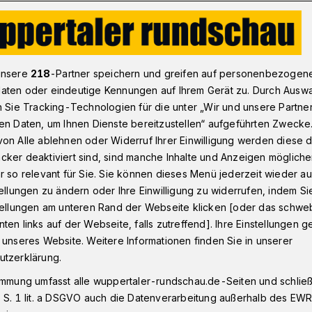
Kommentar der Wuppertaler Rundschau: Irgendwo muss man mal a
unsere
218
-Partner speichern und greifen auf personenbezogen
aten oder eindeutige Kennungen auf Ihrem Gerät zu. Durch Ausw
n Sie Tracking-Technologien für die unter „Wir und unsere Partne
ik
en Daten, um Ihnen Dienste bereitzustellen“ aufgeführten Zwecke
uss man mal
on Alle ablehnen oder Widerruf Ihrer Einwilligung werden diese de
cker deaktiviert sind, sind manche Inhalte und Anzeigen möglich
r so relevant für Sie. Sie können dieses Menü jederzeit wieder au
tellungen zu ändern oder Ihre Einwilligung zu widerrufen, indem Si
stellungen am unteren Rand der Webseite klicken [oder das schw
ten links auf der Webseite, falls zutreffend]. Ihre Einstellungen g
rswende ist es etwa so wie mit der
 unseres Website. Weitere Informationen finden Sie in unserer
er vernünftige Mensch weiß, dass wir sie
utzerklärung.
 nicht ewig darauf warten sollten, sie in
immung umfasst alle wuppertaler-rundschau.de-Seiten und schließt
ie bekommt man die Mehrheiten
 S. 1 lit. a DSGVO auch die Datenverarbeitung außerhalb des EWR, 
um sie zu realisieren?