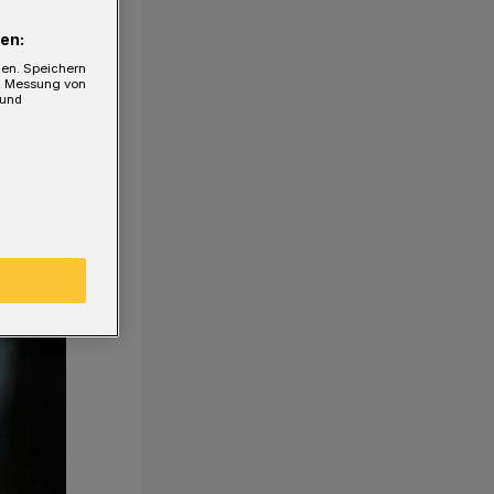
en:
gen. Speichern
e, Messung von
 und