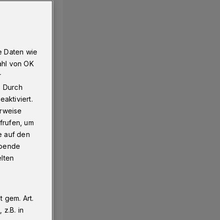
nfangen!
e Daten wie
ahl von OK
r
. Durch
aktiviert.
erweise
frufen, um
e auf den
ebende
elten
 gem. Art.
z.B. in