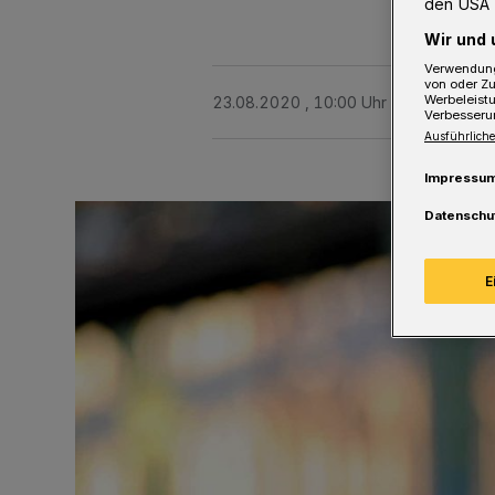
den USA 
Wir und 
Verwendung
von oder Zu
Werbeleist
23.08.2020 , 10:00 Uhr
3 Minuten Le
Verbesseru
Ausführliche
Impressu
Datenschu
E