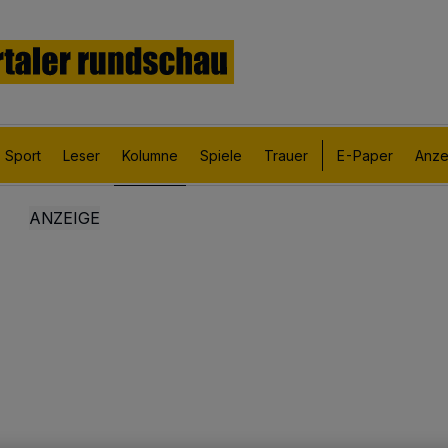
Sport
Leser
Kolumne
Spiele
Trauer
E-Paper
Anze