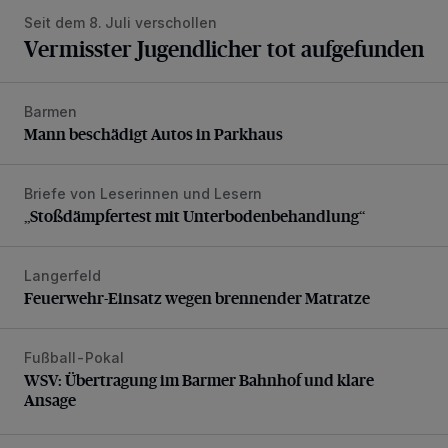
Seit dem 8. Juli verschollen
Vermisster Jugendlicher tot aufgefunden
Barmen
Mann beschädigt Autos in Parkhaus
Mann beschädigt Autos in Parkhaus
Briefe von Leserinnen und Lesern
„Stoßdämpfertest mit Unterbodenbehandlung“
„Stoßdämpfertest mit Unterbodenbehandlung“
Langerfeld
Feuerwehr-Einsatz wegen brennender Matratze
Feuerwehr-Einsatz wegen brennender Matratze
Fußball-Pokal
WSV: Übertragung im Barmer Bahnhof und klare Ansage
WSV: Übertragung im Barmer Bahnhof und klare
Ansage