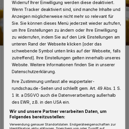
Widerruf Ihrer Einwilligung werden diese deaktiviert.
Wenn Tracker deaktiviert sind, sind manche Inhalte und
Anzeigen möglicherweise nicht mehr so relevant für
Sie. Sie können dieses Menü jederzeit wieder aufrufen,
um Ihre Einstellungen zu ändern oder Ihre Einwilligung
zu widerrufen, indem Sie auf den Link Einstellungen am
unteren Rand der Webseite klicken [oder das
schwebende Symbol unten links auf der Webseite, falls
Die Wahlbenachrichtigungen sind auf dem Weg.
zutreffend]. Ihre Einstellungen gelten innerhalb unseres
Foto: Marco Stepniak/Deutsche Post
Website. Weitere Informationen finden Sie in unserer
Datenschutzerklärung.
Ihre Zustimmung umfasst alle wuppertaler-
rundschau.de-Seiten und schließt gem. Art. 49 Abs. 1 S.
W
ahlbenachrichtigungen:
Zwischen
1 lit. a DSGVO auch die Datenverarbeitung außerhalb
des EWR, z.B. in den USA ein.
dem 14. und dem 22. August werden
die Wahlbenachrichtigungen verschickt. Rund
Wir und unsere Partner verarbeiten Daten, um
Folgendes bereitzustellen:
266.400 Exemplare für die Kommunalwahl
Verwendung genauer Standortdaten. Endgeräteeigenschaften zur
Identifikation aktiv abfragen. Speichern von oder Zugriff auf