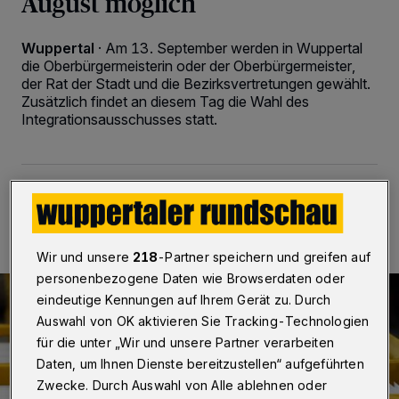
August möglich
Wuppertal
·
Am 13. September werden in Wuppertal
die Oberbürgermeisterin oder der Oberbürgermeister,
der Rat der Stadt und die Bezirksvertretungen gewählt.
Zusätzlich findet an diesem Tag die Wahl des
Integrationsausschusses statt.
17.08.2020 , 15:24 Uhr
2 Minuten Lesezeit
Wir und unsere
218
-Partner speichern und greifen auf
personenbezogene Daten wie Browserdaten oder
eindeutige Kennungen auf Ihrem Gerät zu. Durch
Auswahl von OK aktivieren Sie Tracking-Technologien
für die unter „Wir und unsere Partner verarbeiten
Daten, um Ihnen Dienste bereitzustellen“ aufgeführten
Zwecke. Durch Auswahl von Alle ablehnen oder