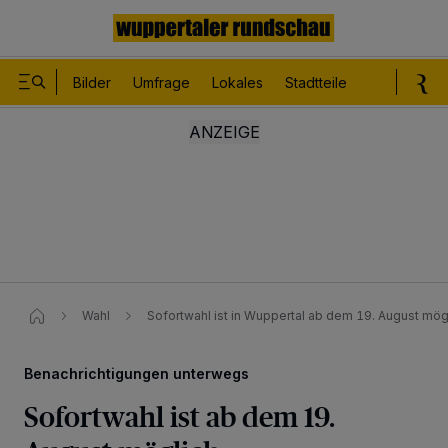
Bilder
Umfrage
Lokales
Stadtteile
Sport
Le
Wahl
Sofortwahl ist in Wuppertal ab dem 19. August mög
Benachrichtigungen unterwegs
Sofortwahl ist ab dem 19.