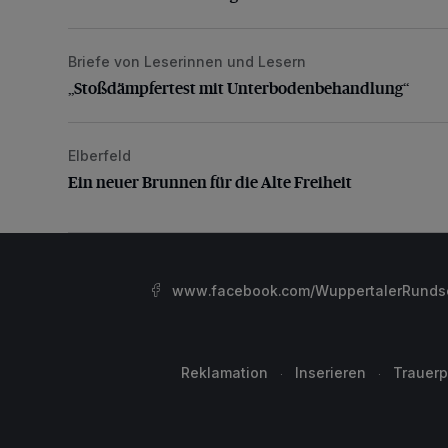
Briefe von Leserinnen und Lesern
„Stoßdämpfertest mit Unterbodenbehandlung“
„Stoßdämpfertest mit Unterbodenbehandlung“
Elberfeld
Ein neuer Brunnen für die Alte Freiheit
Ein neuer Brunnen für die Alte Freiheit
www.facebook.com/WuppertalerRunds
Reklamation
Inserieren
Trauerp