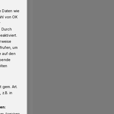
e Daten wie
ahl von OK
r
. Durch
aktiviert.
erweise
frufen, um
e auf den
ebende
elten
 gem. Art.
z.B. in
en:
gen. Speichern