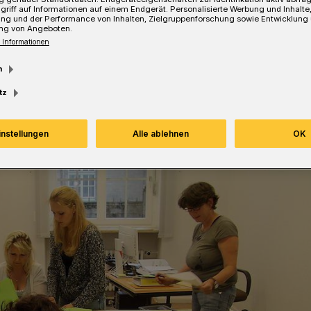
griff auf Informationen auf einem Endgerät. Personalisierte Werbung und Inhalt
ung und der Performance von Inhalten, Zielgruppenforschung sowie Entwicklung
ng von Angeboten.
 Informationen
Lesezeit
m
tz
instellungen
Alle ablehnen
OK