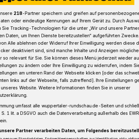
unsere
218
-Partner speichern und greifen auf personenbezogen
aten oder eindeutige Kennungen auf Ihrem Gerät zu. Durch Ausw
ppertaler OB-Kandidaten live in der Wahl-Arena
n Sie Tracking-Technologien für die unter „Wir und unsere Partne
en Daten, um Ihnen Dienste bereitzustellen“ aufgeführten Zwecke
on Alle ablehnen oder Widerruf Ihrer Einwilligung werden diese de
rtal
cker deaktiviert sind, sind manche Inhalte und Anzeigen möglich
r so relevant für Sie. Sie können dieses Menü jederzeit wieder au
OB-Kandidaten live
tellungen zu ändern oder Ihre Einwilligung zu widerrufen, indem Si
stellungen am unteren Rand der Webseite klicken [oder das schw
Arena
ten links auf der Webseite, falls zutreffend]. Ihre Einstellungen g
 unseres Website. Weitere Informationen finden Sie in unserer
utzerklärung.
Radio Wuppertal präsentieren die
immung umfasst alle wuppertaler-rundschau.de-Seiten und schließt
rber um das Amt des Wuppertaler
 S. 1 lit. a DSGVO auch die Datenverarbeitung außerhalb des EWR, 
r Livesendung. Sie haben Fragen an die
ein.
mmer mal stellen wollten? Dann nichts wie
unsere Partner verarbeiten Daten, um Folgendes bereitzustell
 genauer Standortdaten. Endgeräteeigenschaften zur Identifikation aktiv abfra