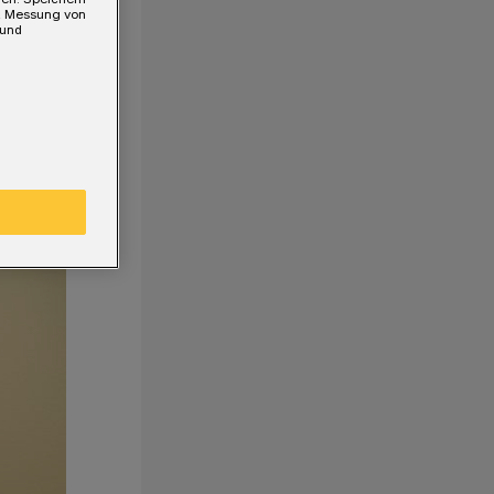
e, Messung von
 und