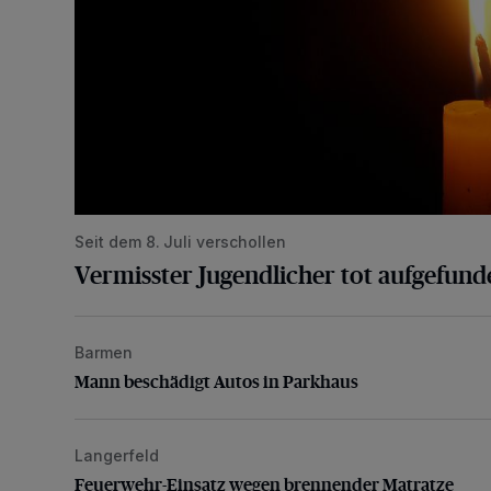
Seit dem 8. Juli verschollen
Vermisster Jugendlicher tot aufgefund
Barmen
Mann beschädigt Autos in Parkhaus
Mann beschädigt Autos in Parkhaus
Langerfeld
Feuerwehr-Einsatz wegen brennender Matratze
Feuerwehr-Einsatz wegen brennender Matratze