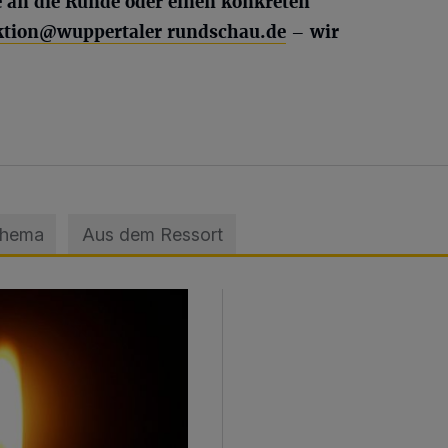
e an die Runde oder einen konkreten
ktion@wuppertaler rundschau.de
– wir
Thema
Aus dem Ressort