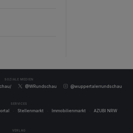
SOZIALE MEDIEN
chau/
@WRundschau
@wuppertalerrundschau
SERVICES
ortal
Stellenmarkt
Immobilienmarkt
AZUBI NRW
VERLAG