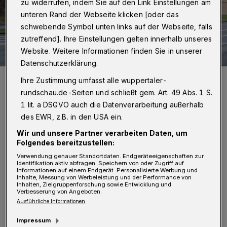
zu widerrufen, indem Sie auf den Link Einstellungen am
unteren Rand der Webseite klicken [oder das
schwebende Symbol unten links auf der Webseite, falls
zutreffend]. Ihre Einstellungen gelten innerhalb unseres
Website. Weitere Informationen finden Sie in unserer
Datenschutzerklärung.
Wahlplakate in Wuppertal.
Ihre Zustimmung umfasst alle wuppertaler-
Foto: Christoph Petersen
rundschau.de-Seiten und schließt gem. Art. 49 Abs. 1 S.
1 lit. a DSGVO auch die Datenverarbeitung außerhalb
des EWR, z.B. in den USA ein.
Wir und unsere Partner verarbeiten Daten, um
Folgendes bereitzustellen:
J
ede Wählerin und jeder Wähler hat zwei
Verwendung genauer Standortdaten. Endgeräteeigenschaften zur
Identifikation aktiv abfragen. Speichern von oder Zugriff auf
Stimmen. Mit der Erststimme wird der
Informationen auf einem Endgerät. Personalisierte Werbung und
Inhalte, Messung von Werbeleistung und der Performance von
Direktkandidat beziehungsweise die
Inhalten, Zielgruppenforschung sowie Entwicklung und
Verbesserung von Angeboten.
Direktkandidatin in den beiden Wahlkreisen
Ausführliche Informationen
Wuppertal I und Wuppertal II (Remscheid und
Impressum