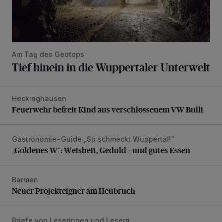
Am Tag des Geotops
Tief hinein in die Wuppertaler Unterwelt
Heckinghausen
Feuerwehr befreit Kind aus verschlossenem VW Bulli
Feuerwehr befreit Kind aus verschlossenem VW Bulli
Gastronomie-Guide „So schmeckt Wuppertal!“
„Goldenes W“: Weisheit, Geduld – und gutes Essen
„Goldenes W“: Weisheit, Geduld – und gutes Essen
Barmen
Neuer Projekteigner am Heubruch
Neuer Projekteigner am Heubruch
Briefe von Leserinnen und Lesern
Verbesserungen wären möglich