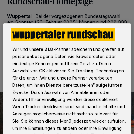
Rundschau-Homepage
Wuppertal
·
Bei der vorgezogenen Bundestagswahl
am Sonntag (23. Februar 2025) können rund 228.000
Wuppertalerinnen und Wuppertaler in 192
Wahlbezirken ihre Stimme abgeben. Die Wahllokale sind
von 8 bis 18 Uhr geöffnet.
Wir und unsere
218
-Partner speichern und greifen auf
personenbezogene Daten wie Browserdaten oder
eindeutige Kennungen auf Ihrem Gerät zu. Durch
23.02.2025 , 09:00 Uhr
Eine Minute Lesezeit
Auswahl von OK aktivieren Sie Tracking-Technologien
für die unter „Wir und unsere Partner verarbeiten
Daten, um Ihnen Dienste bereitzustellen“ aufgeführten
Zwecke. Durch Auswahl von Alle ablehnen oder
Widerruf Ihrer Einwilligung werden diese deaktiviert.
Wenn Tracker deaktiviert sind, sind manche Inhalte und
Anzeigen möglicherweise nicht mehr so relevant für
Sie. Sie können dieses Menü jederzeit wieder aufrufen,
um Ihre Einstellungen zu ändern oder Ihre Einwilligung