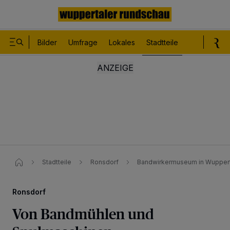
Bilder
Umfrage
Lokales
Stadtteile
Sport
Le
Stadtteile
Ronsdorf
Bandwirkermuseum in Wuppert
Ronsdorf
Von Bandmühlen und