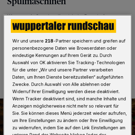
Spulmaschinen
Wuppertal
·
Stets beteiligt sich der Ronsdorfer
Heimat- und Bürgerverein mit seinem
Bandwirkermuseum am Internationalen Museumstag.
Am Sonntag (19. Mai 2019) von 14 bis 17 Uhr öffnen
sich die Türen der Ex-Bandwirker-Fachschule an der
Wir und unsere
218
-Partner speichern und greifen auf
Remscheider Straße 50.
personenbezogene Daten wie Browserdaten oder
eindeutige Kennungen auf Ihrem Gerät zu. Durch
Auswahl von OK aktivieren Sie Tracking-Technologien
für die unter „Wir und unsere Partner verarbeiten
17.05.2019 , 12:55 Uhr
Eine Minute Lesezeit
Daten, um Ihnen Dienste bereitzustellen“ aufgeführten
Zwecke. Durch Auswahl von Alle ablehnen oder
Widerruf Ihrer Einwilligung werden diese deaktiviert.
Wenn Tracker deaktiviert sind, sind manche Inhalte und
Anzeigen möglicherweise nicht mehr so relevant für
Sie. Sie können dieses Menü jederzeit wieder aufrufen,
um Ihre Einstellungen zu ändern oder Ihre Einwilligung
zu widerrufen, indem Sie auf den Link Einstellungen am
unteren Rand der Webseite klicken [oder das