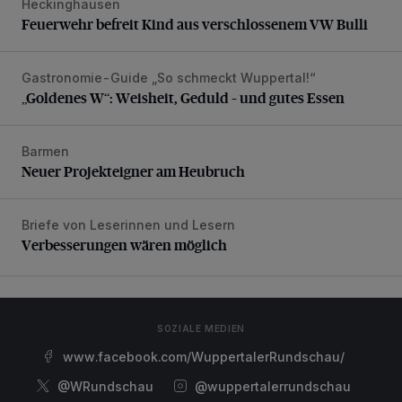
Heckinghausen
Feuerwehr befreit Kind aus verschlossenem VW Bulli
Feuerwehr befreit Kind aus verschlossenem VW Bulli
Gastronomie-Guide „So schmeckt Wuppertal!“
„Goldenes W“: Weisheit, Geduld – und gutes Essen
„Goldenes W“: Weisheit, Geduld – und gutes Essen
Barmen
Neuer Projekteigner am Heubruch
Neuer Projekteigner am Heubruch
Briefe von Leserinnen und Lesern
Verbesserungen wären möglich
Verbesserungen wären möglich
SOZIALE MEDIEN
www.facebook.com/WuppertalerRundschau/
@WRundschau
@wuppertalerrundschau