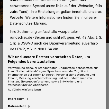
schwebende Symbol unten links auf der Webseite, falls
zutreffend]. Ihre Einstellungen gelten innerhalb unseres
Website. Weitere Informationen finden Sie in unserer
Datenschutzerklärung.
Ihre Zustimmung umfasst alle wuppertaler-
rundschau.de-Seiten und schließt gem. Art. 49 Abs. 1 S.
1 lit. a DSGVO auch die Datenverarbeitung außerhalb
Wer das Ronsdorfer Bandwirkermuseum besucht, erlebt Technik-
des EWR, z.B. in den USA ein.
und Industriegeschichte live.
Wir und unsere Partner verarbeiten Daten, um
Foto: Klaus-Günther Conrads
Folgendes bereitzustellen:
Verwendung genauer Standortdaten. Endgeräteeigenschaften zur
Identifikation aktiv abfragen. Speichern von oder Zugriff auf
Informationen auf einem Endgerät. Personalisierte Werbung und
Inhalte, Messung von Werbeleistung und der Performance von
Inhalten, Zielgruppenforschung sowie Entwicklung und
Verbesserung von Angeboten.
Von Klaus-Günther Conrads
Ausführliche Informationen
G
Impressum
elernte Bandwirker führen dann ihre
Datenschutz