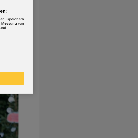
en:
gen. Speichern
e, Messung von
 und