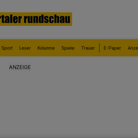
Sport
Leser
Kolumne
Spiele
Trauer
E-Paper
Anze