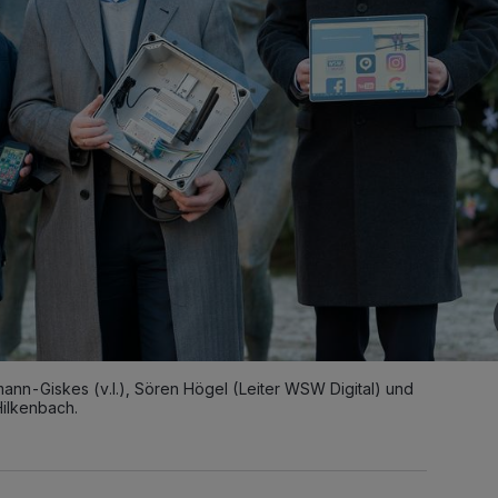
nn-Giskes (v.l.), Sören Högel (Leiter WSW Digital) und
ilkenbach.