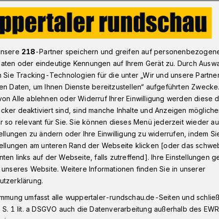
Wuppertal: Offenes WLAN auf dem Bandwirkerplatz
unsere
218
-Partner speichern und greifen auf personenbezogen
aten oder eindeutige Kennungen auf Ihrem Gerät zu. Durch Ausw
n Sie Tracking-Technologien für die unter „Wir und unsere Partne
en Daten, um Ihnen Dienste bereitzustellen“ aufgeführten Zwecke
N auf dem
on Alle ablehnen oder Widerruf Ihrer Einwilligung werden diese de
cker deaktiviert sind, sind manche Inhalte und Anzeigen möglich
latz
r so relevant für Sie. Sie können dieses Menü jederzeit wieder au
tellungen zu ändern oder Ihre Einwilligung zu widerrufen, indem Si
stellungen am unteren Rand der Webseite klicken [oder das schw
ten links auf der Webseite, falls zutreffend]. Ihre Einstellungen g
nes einheitlichen und
 unseres Website. Weitere Informationen finden Sie in unserer
für Wuppertal wird nun auch das
utzerklärung.
: Auf dem Bandwirkerplatz steht
immung umfasst alle wuppertaler-rundschau.de-Seiten und schließt
stenloser Internetzugang über öffentliche
 S. 1 lit. a DSGVO auch die Datenverarbeitung außerhalb des EWR, 
adtwerke (WSW) zur Verfügung.