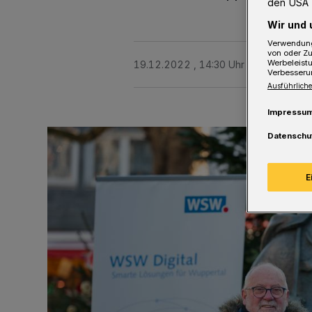
den USA 
Wir und 
Verwendung
von oder Zu
Werbeleist
19.12.2022 , 14:30 Uhr
Eine Minute 
Verbesseru
Ausführliche
Impressu
Datenschu
E