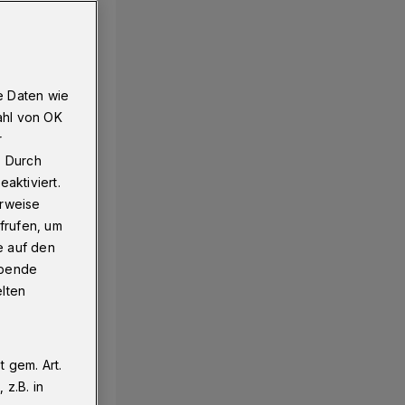
e Daten wie
ahl von OK
r
. Durch
aktiviert.
erweise
frufen, um
e auf den
ebende
elten
 gem. Art.
z.B. in