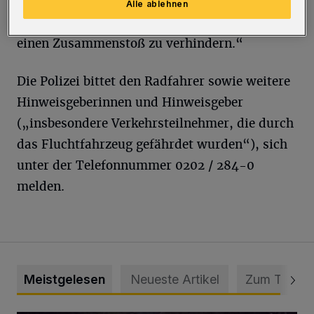
musste der Opel einem, aus der Straße In der
Alle ablehnen
Krim kommenden, Radfahrer ausweichen, um
einen Zusammenstoß zu verhindern.“
Die Polizei bittet den Radfahrer sowie weitere
Hinweisgeberinnen und Hinweisgeber
(„insbesondere Verkehrsteilnehmer, die durch
das Fluchtfahrzeug gefährdet wurden“), sich
unter der Telefonnummer 0202 / 284-0
melden.
Meistgelesen
Neueste Artikel
Zum Thema