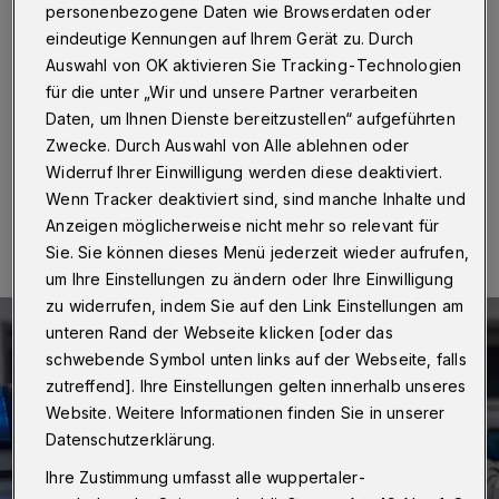
Verfolgungsjagd
personenbezogene Daten wie Browserdaten oder
eindeutige Kennungen auf Ihrem Gerät zu. Durch
Wuppertal
·
Nach einer Verfolgungsfahrt am
Auswahl von OK aktivieren Sie Tracking-Technologien
vergangenen Donnerstag (24. November 2022) in
für die unter „Wir und unsere Partner verarbeiten
Ronsdorf sucht die Polizei Zeuginnen und Zeugen.
Daten, um Ihnen Dienste bereitzustellen“ aufgeführten
Zwecke. Durch Auswahl von Alle ablehnen oder
Widerruf Ihrer Einwilligung werden diese deaktiviert.
28.11.2022 , 12:11 Uhr
Eine Minute Lesezeit
Wenn Tracker deaktiviert sind, sind manche Inhalte und
Anzeigen möglicherweise nicht mehr so relevant für
Sie. Sie können dieses Menü jederzeit wieder aufrufen,
um Ihre Einstellungen zu ändern oder Ihre Einwilligung
zu widerrufen, indem Sie auf den Link Einstellungen am
unteren Rand der Webseite klicken [oder das
schwebende Symbol unten links auf der Webseite, falls
zutreffend]. Ihre Einstellungen gelten innerhalb unseres
Website. Weitere Informationen finden Sie in unserer
Datenschutzerklärung.
Ihre Zustimmung umfasst alle wuppertaler-