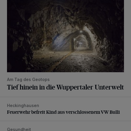
Tief hinein in die Wuppertaler Unterwelt
Am Tag des Geotops
Tief hinein in die Wuppertaler Unterwelt
Heckinghausen
Feuerwehr befreit Kind aus verschlossenem VW Bulli
Feuerwehr befreit Kind aus verschlossenem VW Bulli
Gesundheit
Bethesda eröffnet ein innovatives Callcenter