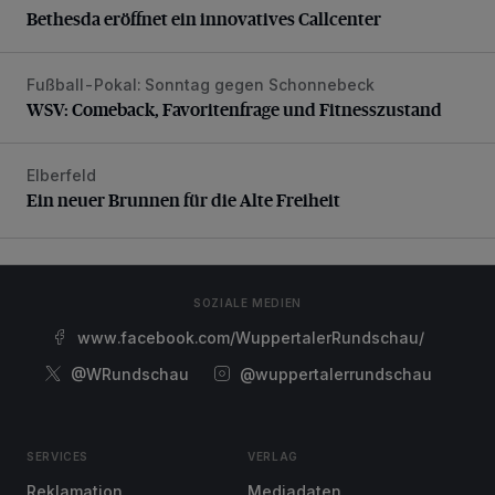
Bethesda eröffnet ein innovatives Callcenter
Fußball-Pokal: Sonntag gegen Schonnebeck
WSV: Comeback, Favoritenfrage und Fitnesszustand
WSV: Comeback, Favoritenfrage und Fitnesszustand
Elberfeld
Ein neuer Brunnen für die Alte Freiheit
Ein neuer Brunnen für die Alte Freiheit
SOZIALE MEDIEN
www.facebook.com/WuppertalerRundschau/
@WRundschau
@wuppertalerrundschau
SERVICES
VERLAG
Reklamation
Mediadaten