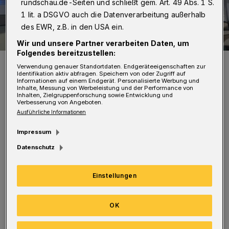
rundschau.de-Seiten und schließt gem. Art. 49 Abs. 1 S.
1 lit. a DSGVO auch die Datenverarbeitung außerhalb
des EWR, z.B. in den USA ein.
Wir und unsere Partner verarbeiten Daten, um
Folgendes bereitzustellen:
Symbolbild.
Verwendung genauer Standortdaten. Endgeräteeigenschaften zur
Foto: Christoph Petersen
Identifikation aktiv abfragen. Speichern von oder Zugriff auf
Informationen auf einem Endgerät. Personalisierte Werbung und
Inhalte, Messung von Werbeleistung und der Performance von
Inhalten, Zielgruppenforschung sowie Entwicklung und
Verbesserung von Angeboten.
Ausführliche Informationen
Impressum
Der Fahrer eines Opel Insignia war vor einer
Datenschutz
Kontrolle geflüchtet (wir berichteten). Laut
Polizei fuhr er mit dem Wagen „mehrfach in
Einstellungen
den Gegenverkehr und gefährdete andere
Verkehrsteilnehmer. An der Einmündung
OK
Erbschlöer Straße zur Straße In der Krim