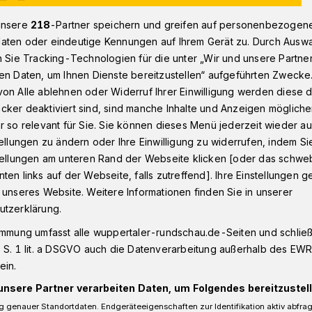
unsere
218
-Partner speichern und greifen auf personenbezogen
aten oder eindeutige Kennungen auf Ihrem Gerät zu. Durch Ausw
Sprinter in Wuppertal verursacht Unfall bei Überholvorgang​
n Sie Tracking-Technologien für die unter „Wir und unsere Partne
en Daten, um Ihnen Dienste bereitzustellen“ aufgeführten Zwecke
on Alle ablehnen oder Widerruf Ihrer Einwilligung werden diese de
cker deaktiviert sind, sind manche Inhalte und Anzeigen möglich
r so relevant für Sie. Sie können dieses Menü jederzeit wieder au
ursacht Unfall bei
tellungen zu ändern oder Ihre Einwilligung zu widerrufen, indem Si
stellungen am unteren Rand der Webseite klicken [oder das schw
ang
ten links auf der Webseite, falls zutreffend]. Ihre Einstellungen g
 unseres Website. Weitere Informationen finden Sie in unserer
utzerklärung.
immung umfasst alle wuppertaler-rundschau.de-Seiten und schließt
nbaumer Weg sind am Mittwoch (30.
 S. 1 lit. a DSGVO auch die Datenverarbeitung außerhalb des EWR, 
 Uhr ein Pkw und ein Kleintransporter
ein.
unsere Partner verarbeiten Daten, um Folgendes bereitzustell
 genauer Standortdaten. Endgeräteeigenschaften zur Identifikation aktiv abfra