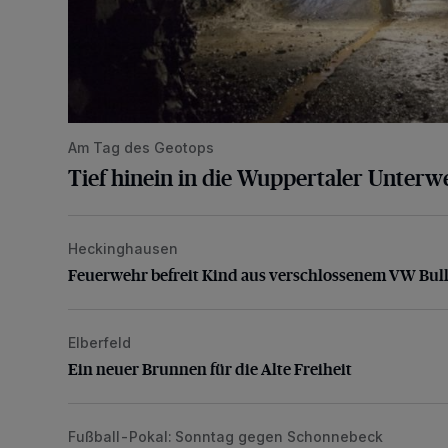
Am Tag des Geotops
Tief hinein in die Wuppertaler Unterwe
Heckinghausen
Feuerwehr befreit Kind aus verschlossenem VW Bulli
Feuerwehr befreit Kind aus verschlossenem VW Bull
Elberfeld
Ein neuer Brunnen für die Alte Freiheit
Ein neuer Brunnen für die Alte Freiheit
Fußball-Pokal: Sonntag gegen Schonnebeck
WSV: Comeback, Favoritenfrage und Fitnesszustan