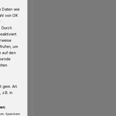
e Daten wie
ahl von OK
r
. Durch
aktiviert.
erweise
frufen, um
e auf den
ebende
elten
 gem. Art.
z.B. in
en:
gen. Speichern