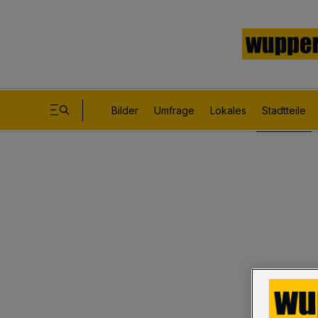
Bilder
Umfrage
Lokales
Stadtteile