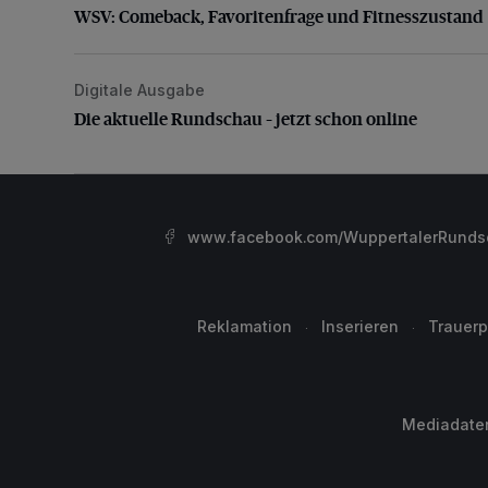
WSV: Comeback, Favoritenfrage und Fitnesszustand
Digitale Ausgabe
Die aktuelle Rundschau – jetzt schon online
Die aktuelle Rundschau – jetzt schon online
www.facebook.com/WuppertalerRunds
Reklamation
Inserieren
Trauerp
Mediadate