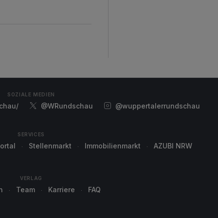
SOZIALE MEDIEN
chau/
@WRundschau
@wuppertalerrundschau
SERVICES
ortal
Stellenmarkt
Immobilienmarkt
AZUBI NRW
VERLAG
n
Team
Karriere
FAQ