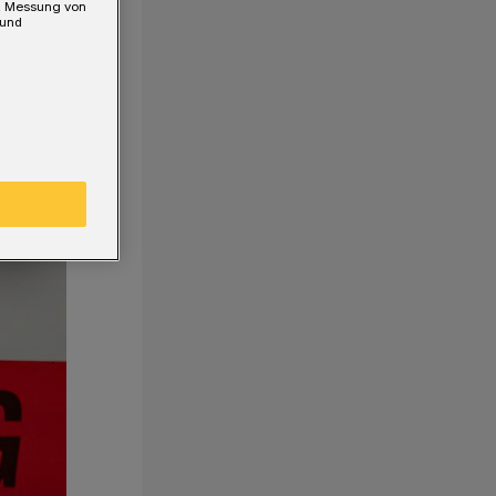
e, Messung von
 und