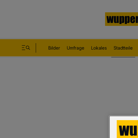
Bilder
Umfrage
Lokales
Stadtteile