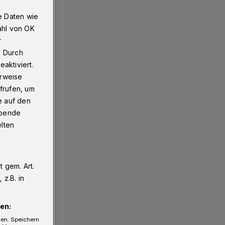
e Daten wie
ahl von OK
r
. Durch
aktiviert.
erweise
frufen, um
e auf den
ebende
elten
 gem. Art.
z.B. in
en:
gen. Speichern