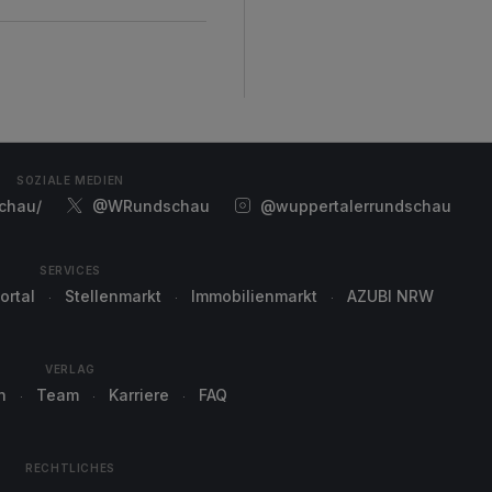
SOZIALE MEDIEN
chau/
@WRundschau
@wuppertalerrundschau
SERVICES
ortal
Stellenmarkt
Immobilienmarkt
AZUBI NRW
VERLAG
n
Team
Karriere
FAQ
RECHTLICHES