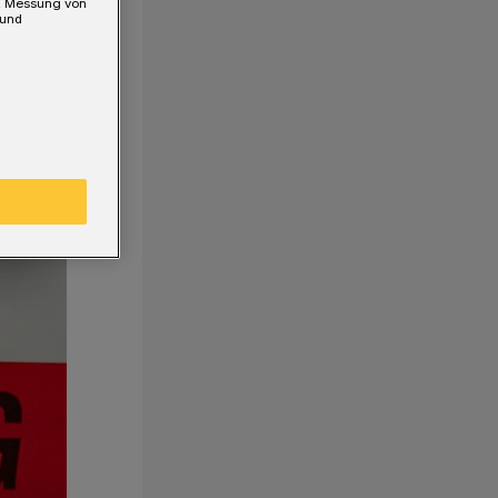
e, Messung von
 und