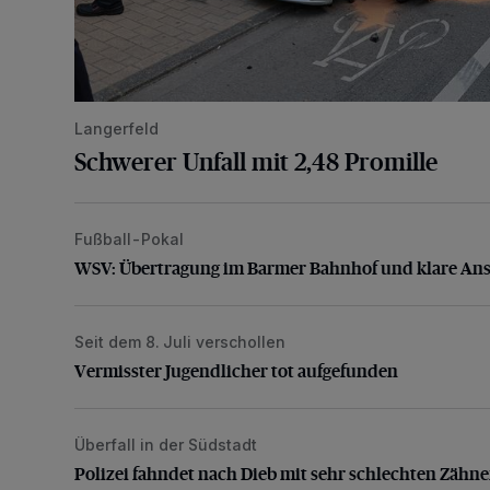
Langerfeld
Schwerer Unfall mit 2,48 Promille
Fußball-Pokal
WSV: Übertragung im Barmer Bahnhof und klare An
WSV: Übertragung im Barmer Bahnhof und klare An
Seit dem 8. Juli verschollen
Vermisster Jugendlicher tot aufgefunden
Vermisster Jugendlicher tot aufgefunden
Überfall in der Südstadt
Polizei fahndet nach Dieb mit sehr schlechten Zähne
Polizei fahndet nach Dieb mit sehr schlechten Zähn