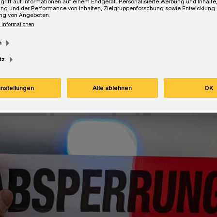
griff auf Informationen auf einem Endgerät. Personalisierte Werbung und Inhalt
ung und der Performance von Inhalten, Zielgruppenforschung sowie Entwicklung
ng von Angeboten.
Lesezeit
 Informationen
m
tz
instellungen
Alle ablehnen
OK