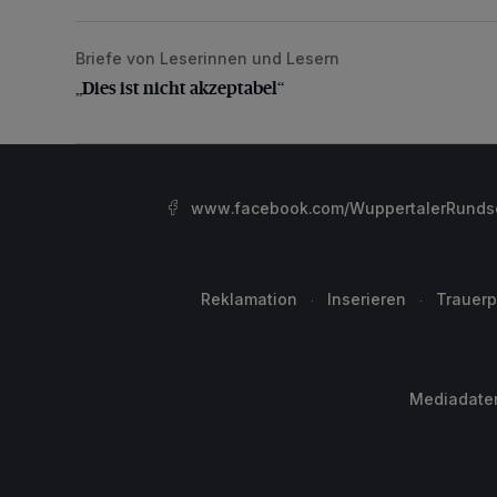
Briefe von Leserinnen und Lesern
„Dies ist nicht akzeptabel“
„Dies ist nicht akzeptabel“
www.facebook.com/WuppertalerRunds
Reklamation
Inserieren
Trauerp
Mediadate