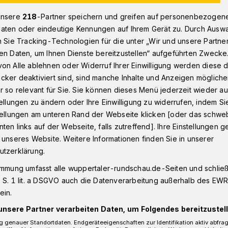
unsere
218
-Partner speichern und greifen auf personenbezogen
aten oder eindeutige Kennungen auf Ihrem Gerät zu. Durch Ausw
Ermittlungen nach schwerem Unfall​ in Wuppertal-Cronenberg
n Sie Tracking-Technologien für die unter „Wir und unsere Partne
en Daten, um Ihnen Dienste bereitzustellen“ aufgeführten Zwecke
on Alle ablehnen oder Widerruf Ihrer Einwilligung werden diese de
cker deaktiviert sind, sind manche Inhalte und Anzeigen möglich
r so relevant für Sie. Sie können dieses Menü jederzeit wieder au
n nach schwerem
tellungen zu ändern oder Ihre Einwilligung zu widerrufen, indem Si
stellungen am unteren Rand der Webseite klicken [oder das schw
ten links auf der Webseite, falls zutreffend]. Ihre Einstellungen g
 unseres Website. Weitere Informationen finden Sie in unserer
utzerklärung.
immung umfasst alle wuppertaler-rundschau.de-Seiten und schließt
hrsunfall auf der Küllenhahner Straße an
 S. 1 lit. a DSGVO auch die Datenverarbeitung außerhalb des EWR, 
Straße ist ein Fußgänger am Donnerstag
ein.
 19:15 Uhr schwer verletzt worden.
unsere Partner verarbeiten Daten, um Folgendes bereitzustell
 genauer Standortdaten. Endgeräteeigenschaften zur Identifikation aktiv abfra