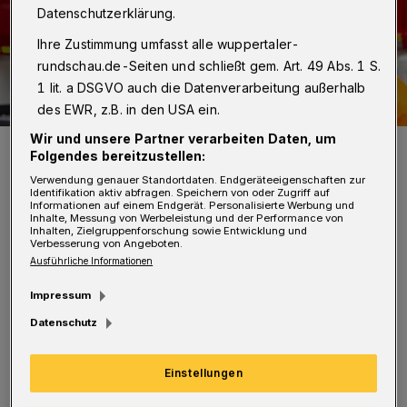
Datenschutzerklärung.
Ihre Zustimmung umfasst alle wuppertaler-
rundschau.de-Seiten und schließt gem. Art. 49 Abs. 1 S.
1 lit. a DSGVO auch die Datenverarbeitung außerhalb
des EWR, z.B. in den USA ein.
Wir und unsere Partner verarbeiten Daten, um
Symbolbild.
Folgendes bereitzustellen:
Foto: Christoph Petersen
Verwendung genauer Standortdaten. Endgeräteeigenschaften zur
Identifikation aktiv abfragen. Speichern von oder Zugriff auf
Informationen auf einem Endgerät. Personalisierte Werbung und
Inhalte, Messung von Werbeleistung und der Performance von
Inhalten, Zielgruppenforschung sowie Entwicklung und
Verbesserung von Angeboten.
Ausführliche Informationen
I
m Grunde bestehe schon seit Jahren
Impressum
Einigkeit in der Bezirksvertretung, die
Datenschutz
ehemalige Hauptschule Berghauser Straße als
neuen Standort für nutzbar zu machen.
Einstellungen
„Dieses Vorhaben scheiterte bisher einzig und