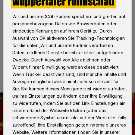
von notwendigen Sanierungen“
Wuppertal
·
Die Wuppertaler Linke bemängelt die ihrer
Wir und unsere
218
-Partner speichern und greifen auf
Meinung nach fehlende Unterstützung der ehrenamtlich
personenbezogene Daten wie Browserdaten oder
arbeitende Freiwilligen Feuerwehr. Ein „Beispiel für die
eindeutige Kennungen auf Ihrem Gerät zu. Durch
teilweise katastrophalen Zustände“ sei die seit Jahren
Auswahl von OK aktivieren Sie Tracking-Technologien
marode Wache in der Kemmannstraße.
für die unter „Wir und unsere Partner verarbeiten
Daten, um Ihnen Dienste bereitzustellen“ aufgeführten
Zwecke. Durch Auswahl von Alle ablehnen oder
18.11.2022 , 17:36 Uhr
Eine Minute Lesezeit
Widerruf Ihrer Einwilligung werden diese deaktiviert.
Wenn Tracker deaktiviert sind, sind manche Inhalte und
Anzeigen möglicherweise nicht mehr so relevant für
Sie. Sie können dieses Menü jederzeit wieder aufrufen,
um Ihre Einstellungen zu ändern oder Ihre Einwilligung
zu widerrufen, indem Sie auf den Link Einstellungen am
unteren Rand der Webseite klicken [oder das
schwebende Symbol unten links auf der Webseite, falls
zutreffend]. Ihre Einstellungen gelten innerhalb unseres
Website. Weitere Informationen finden Sie in unserer