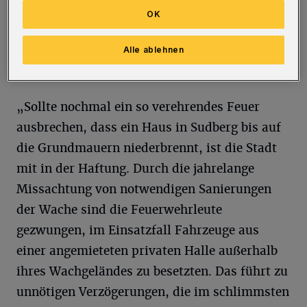
allein am fehlenden Grundsatzbeschluss des
OK
Rates, da die Standverwaltung noch bis vor
wenigen Wochen eine Veräußerung der
Alle ablehnen
Immobilie bevorzugte“, so die Linke.
„Sollte nochmal ein so verehrendes Feuer
ausbrechen, dass ein Haus in Sudberg bis auf
die Grundmauern niederbrennt, ist die Stadt
mit in der Haftung. Durch die jahrelange
Missachtung von notwendigen Sanierungen
der Wache sind die Feuerwehrleute
gezwungen, im Einsatzfall Fahrzeuge aus
einer angemieteten privaten Halle außerhalb
ihres Wachgeländes zu besetzten. Das führt zu
unnötigen Verzögerungen, die im schlimmsten