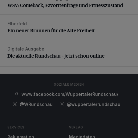
WSV: Comeback, Favoritenfrage und Fitnesszustand
Elberfeld
Ein neuer Brunnen für die Alte Freiheit
Ein neuer Brunnen für die Alte Freiheit
Digitale Ausgabe
Die aktuelle Rundschau – jetzt schon online
Die aktuelle Rundschau – jetzt schon online
SOZIALE MEDIEN
www.facebook.com/WuppertalerRundschau/
@WRundschau
@wuppertalerrundschau
SERVICES
VERLAG
Reklamation
Mediadaten