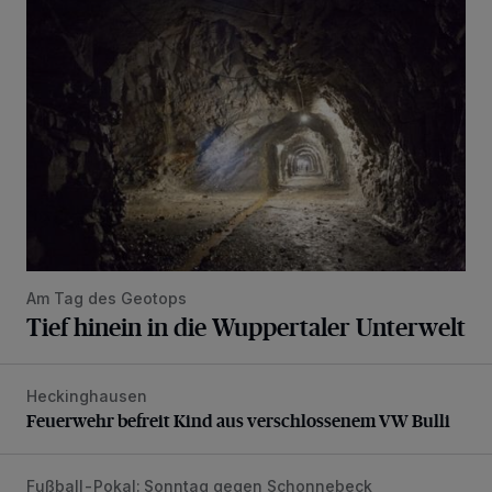
Tief hinein in die Wuppertaler Unterwelt
Am Tag des Geotops
Tief hinein in die Wuppertaler Unterwelt
Heckinghausen
Feuerwehr befreit Kind aus verschlossenem VW Bulli
Feuerwehr befreit Kind aus verschlossenem VW Bulli
Fußball-Pokal: Sonntag gegen Schonnebeck
WSV: Comeback, Favoritenfrage und Fitnesszustand