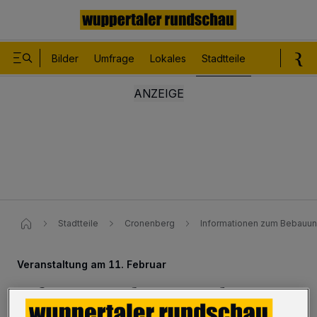
Bilder
Umfrage
Lokales
Stadtteile
Sport
Le
Stadtteile
Cronenberg
Informationen zum Bebauung
Veranstaltung am 11. Februar
Infos zum Bebauungsplan