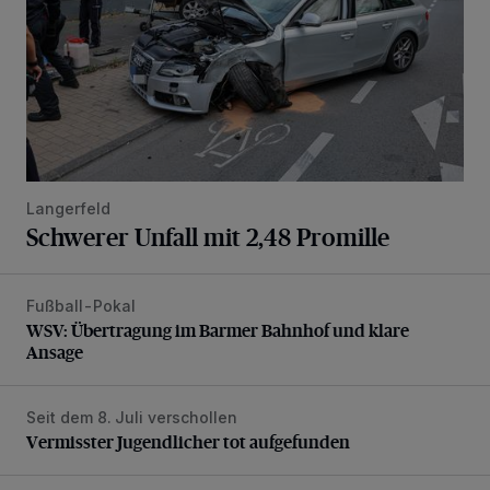
Langerfeld
Schwerer Unfall mit 2,48 Promille
Fußball-Pokal
WSV: Übertragung im Barmer Bahnhof und klare Ansage
WSV: Übertragung im Barmer Bahnhof und klare
Ansage
Seit dem 8. Juli verschollen
Vermisster Jugendlicher tot aufgefunden
Vermisster Jugendlicher tot aufgefunden