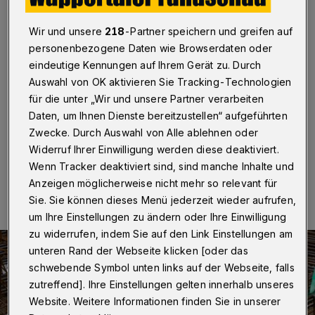
Zillertaler Straße
Wir und unsere
218
-Partner speichern und greifen auf
Wuppertal
·
Für die Bauleitplanverfahren Zillertaler
personenbezogene Daten wie Browserdaten oder
Straße und die Änderung des Flächennutzungsplanes
führt die Stadt Wuppertal eine frühzeitige Beteiligung
eindeutige Kennungen auf Ihrem Gerät zu. Durch
der Öffentlichkeit durch. Die Veranstaltung findet am
Auswahl von OK aktivieren Sie Tracking-Technologien
11. Februar 2026 um 18 Uhr in der ehemaligen
für die unter „Wir und unsere Partner verarbeiten
Gewerbehalle an der Zillertaler Straße 40a statt.
Daten, um Ihnen Dienste bereitzustellen“ aufgeführten
Zwecke. Durch Auswahl von Alle ablehnen oder
Widerruf Ihrer Einwilligung werden diese deaktiviert.
Wenn Tracker deaktiviert sind, sind manche Inhalte und
22.01.2026 , 09:30 Uhr
Eine Minute Lesezeit
Anzeigen möglicherweise nicht mehr so relevant für
Sie. Sie können dieses Menü jederzeit wieder aufrufen,
um Ihre Einstellungen zu ändern oder Ihre Einwilligung
zu widerrufen, indem Sie auf den Link Einstellungen am
unteren Rand der Webseite klicken [oder das
schwebende Symbol unten links auf der Webseite, falls
zutreffend]. Ihre Einstellungen gelten innerhalb unseres
Website. Weitere Informationen finden Sie in unserer