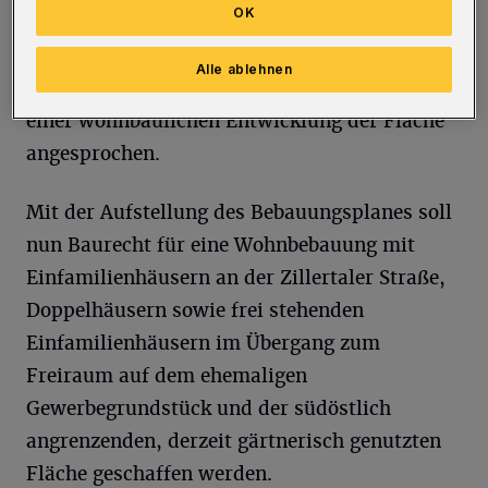
OK
Firma Kottmann zur Werkzeugherstellung
genutzt wurde, hat die Wirtschaftsförderung
Alle ablehnen
der Stadt Wuppertal auf die Möglichkeiten
einer wohnbaulichen Entwicklung der Fläche
angesprochen.
Mit der Aufstellung des Bebauungsplanes soll
nun Baurecht für eine Wohnbebauung mit
Einfamilienhäusern an der Zillertaler Straße,
Doppelhäusern sowie frei stehenden
Einfamilienhäusern im Übergang zum
Freiraum auf dem ehemaligen
Gewerbegrundstück und der südöstlich
angrenzenden, derzeit gärtnerisch genutzten
Fläche geschaffen werden.