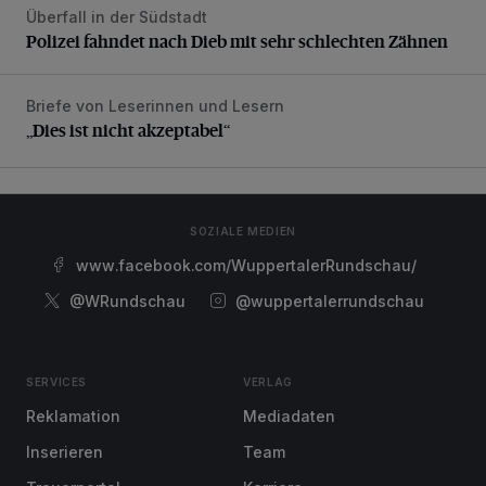
Überfall in der Südstadt
Polizei fahndet nach Dieb mit sehr schlechten Zähnen
Polizei fahndet nach Dieb mit sehr schlechten Zähnen
Briefe von Leserinnen und Lesern
„Dies ist nicht akzeptabel“
„Dies ist nicht akzeptabel“
SOZIALE MEDIEN
www.facebook.com/WuppertalerRundschau/
@WRundschau
@wuppertalerrundschau
SERVICES
VERLAG
Reklamation
Mediadaten
Inserieren
Team