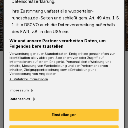
Datenschutzerklärung.
Ihre Zustimmung umfasst alle wuppertaler-
rundschau.de-Seiten und schließt gem. Art. 49 Abs. 1 S.
1 lit. a DSGVO auch die Datenverarbeitung außerhalb
des EWR, z.B. in den USA ein.
Wir und unsere Partner verarbeiten Daten, um
Folgendes bereitzustellen:
Verwendung genauer Standortdaten. Endgeräteeigenschaften zur
Symbolbild.
Identifikation aktiv abfragen. Speichern von oder Zugriff auf
Informationen auf einem Endgerät. Personalisierte Werbung und
Foto: IG BAU | Tobias Seifert
Inhalte, Messung von Werbeleistung und der Performance von
Inhalten, Zielgruppenforschung sowie Entwicklung und
Verbesserung von Angeboten.
Ausführliche Informationen
Impressum
D
abei geht es um die Entwicklung einer
Datenschutz
wohnbaulichen Fläche nach Aufgabe
Einstellungen
eines Gewerbestandortes. Der ehemalige
Eigentümer der Fläche, die früher von der