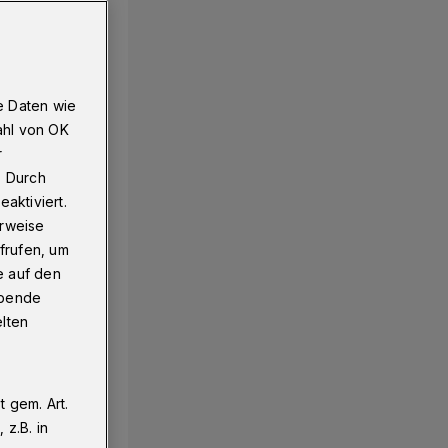
e Daten wie
ahl von OK
r
. Durch
aktiviert.
erweise
frufen, um
e auf den
ebende
elten
 gem. Art.
z.B. in