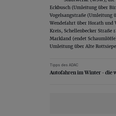
Eckbusch (Umleitung über Bi
Vogelsangstraße (Umleitung 
Wendefahrt über Horath und 
Kreis, Schellenbecker Straße 
Markland (endet Schaumlöffel
Umleitung über Alte Rottsiepe
Tipps des ADAC
Autofahren im Winter – die wichtig
Autofahren im Winter – die 