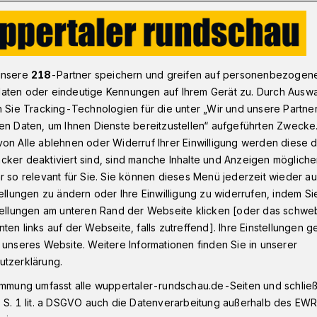
msen den Verkehr in Wuppertal aus
unsere
218
-Partner speichern und greifen auf personenbezogen
aten oder eindeutige Kennungen auf Ihrem Gerät zu. Durch Ausw
n Sie Tracking-Technologien für die unter „Wir und unsere Partne
en Daten, um Ihnen Dienste bereitzustellen“ aufgeführten Zwecke
 bremsen den
on Alle ablehnen oder Widerruf Ihrer Einwilligung werden diese de
cker deaktiviert sind, sind manche Inhalte und Anzeigen möglich
Wuppertal aus
r so relevant für Sie. Sie können dieses Menü jederzeit wieder au
tellungen zu ändern oder Ihre Einwilligung zu widerrufen, indem Si
stellungen am unteren Rand der Webseite klicken [oder das schw
ten links auf der Webseite, falls zutreffend]. Ihre Einstellungen g
eefalls, der am Mittwochmittag (7.
 unseres Website. Weitere Informationen finden Sie in unserer
t eingesetzt hat, und glatter Straßen
utzerklärung.
ßeren Beeinträchtigungen.
immung umfasst alle wuppertaler-rundschau.de-Seiten und schließt
 S. 1 lit. a DSGVO auch die Datenverarbeitung außerhalb des EWR, 