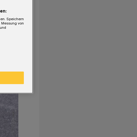
en:
gen. Speichern
e, Messung von
 und