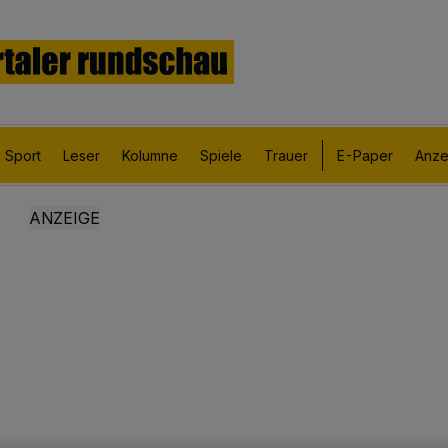
Sport
Leser
Kolumne
Spiele
Trauer
E-Paper
Anze