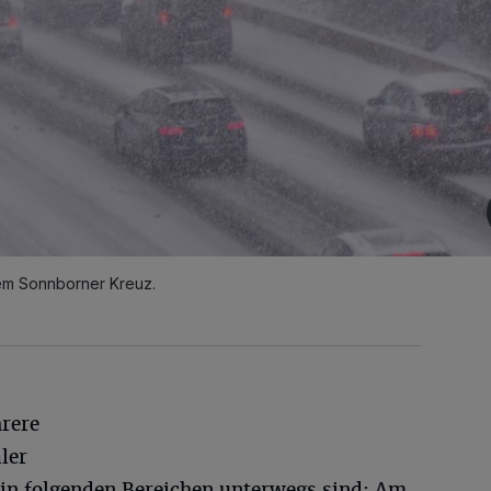
em Sonnborner Kreuz.
hrere
ler
in folgenden Bereichen unterwegs sind: Am