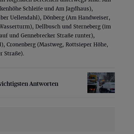
rkenhöhe Schleife und Am Jagdhaus),
über Uellendahl), Dönberg (Am Handweiser,
Wasserturm), Dellbusch und Sterneberg (im
rauf und Gennebrecker Straße runter),
), Cronenberg (Mastweg, Rottsieper Höhe,
r Straße).
sten Antworten
wichtigsten Antworten