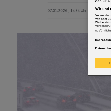
den USA 
Wir und 
07.01.2026 , 14:34 Uhr
Eine Minute 
Verwendung
von oder Zu
Werbeleist
Verbesseru
Ausführliche
Impressu
Datenschu
E