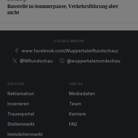
Baustelle in Sommerpause, Verkehrsführung aber nicht
Baustelle in Sommerpause, Verkehrsführung aber
nicht
SOZIALE MEDIEN
www.facebook.com/WuppertalerRundschau/
@WRundschau
@wuppertalerrundschau
SERVICES
VERLAG
Reklamation
Mediadaten
Inserieren
Team
Trauerportal
Karriere
Stellenmarkt
FAQ
Immobilienmarkt