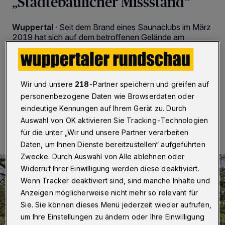
„Städtebaulicher Missstand“
Wuppertal
·
Seit dem Brand eines Saunaclubs im März
2019 hat sich auf dem betroffenen Gelände am
Mollenkotten nichts mehr getan. Damals stand der
Rotlicht-Betrieb in Oberbarmen lichterloh in Flammen,
das Gebäude galt anschließend als einsturzgefährdet.
Wir und unsere
218
-Partner speichern und greifen auf
personenbezogene Daten wie Browserdaten oder
eindeutige Kennungen auf Ihrem Gerät zu. Durch
21.02.2026 , 18:00 Uhr
Eine Minute Lesezeit
Auswahl von OK aktivieren Sie Tracking-Technologien
für die unter „Wir und unsere Partner verarbeiten
Daten, um Ihnen Dienste bereitzustellen“ aufgeführten
Zwecke. Durch Auswahl von Alle ablehnen oder
Widerruf Ihrer Einwilligung werden diese deaktiviert.
Wenn Tracker deaktiviert sind, sind manche Inhalte und
Anzeigen möglicherweise nicht mehr so relevant für
Sie. Sie können dieses Menü jederzeit wieder aufrufen,
um Ihre Einstellungen zu ändern oder Ihre Einwilligung