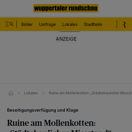
Bilder
Umfrage
Lokales
Stadtteile
Sport
Le
Lokales
Ruine am Mollenkotten: „Städtebaulicher Misss
Beseitigungsverfügung und Klage
Ruine am Mollenkotten: