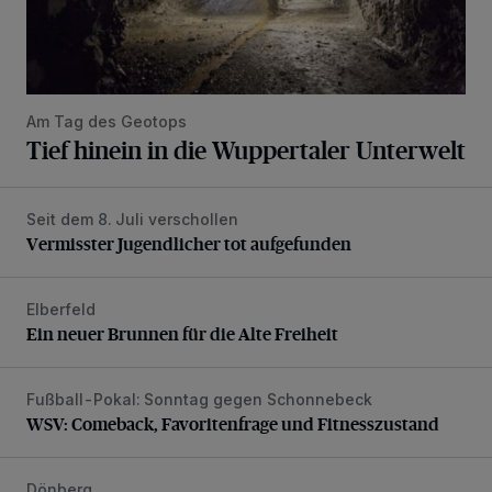
Am Tag des Geotops
Tief hinein in die Wuppertaler Unterwelt
Seit dem 8. Juli verschollen
Vermisster Jugendlicher tot aufgefunden
Vermisster Jugendlicher tot aufgefunden
Elberfeld
Ein neuer Brunnen für die Alte Freiheit
Ein neuer Brunnen für die Alte Freiheit
Fußball-Pokal: Sonntag gegen Schonnebeck
WSV: Comeback, Favoritenfrage und Fitnesszustand
WSV: Comeback, Favoritenfrage und Fitnesszustand
Dönberg