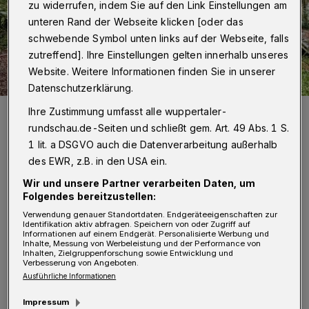
zu widerrufen, indem Sie auf den Link Einstellungen am
unteren Rand der Webseite klicken [oder das
schwebende Symbol unten links auf der Webseite, falls
zutreffend]. Ihre Einstellungen gelten innerhalb unseres
Website. Weitere Informationen finden Sie in unserer
Datenschutzerklärung.
Der frühere Saunaclub am Mollenkotten 243 in Nächstebreck ist
Ihre Zustimmung umfasst alle wuppertaler-
heute nur noch eine Ruine. Es gibt wenig Hinweise darauf, dass sich
rundschau.de-Seiten und schließt gem. Art. 49 Abs. 1 S.
das in absehbarer Zeit ändert.
1 lit. a DSGVO auch die Datenverarbeitung außerhalb
Foto: Simone Bahrmann
des EWR, z.B. in den USA ein.
Wir und unsere Partner verarbeiten Daten, um
Folgendes bereitzustellen:
Verwendung genauer Standortdaten. Endgeräteeigenschaften zur
Identifikation aktiv abfragen. Speichern von oder Zugriff auf
Von Vanessa Ambrosius
Informationen auf einem Endgerät. Personalisierte Werbung und
Inhalte, Messung von Werbeleistung und der Performance von
Inhalten, Zielgruppenforschung sowie Entwicklung und
S
Verbesserung von Angeboten.
ieben Jahre später präsentiert sich das
Ausführliche Informationen
Grundstück weiterhin als Brache mit
Impressum