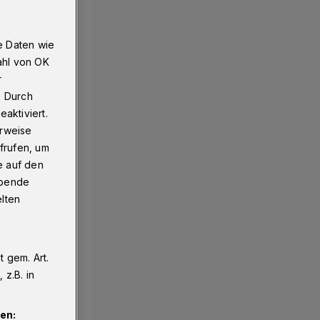
e Daten wie
ahl von OK
r
. Durch
aktiviert.
erweise
frufen, um
e auf den
ebende
elten
 gem. Art.
z.B. in
en: