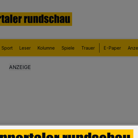
Sport
Leser
Kolumne
Spiele
Trauer
E-Paper
Anze