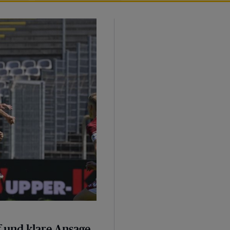
sage
 und klare Ansage