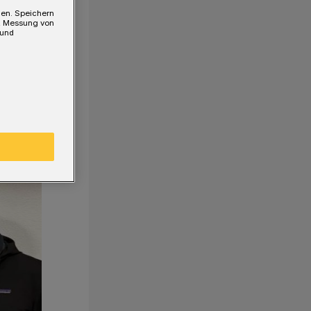
gen. Speichern
e, Messung von
 und