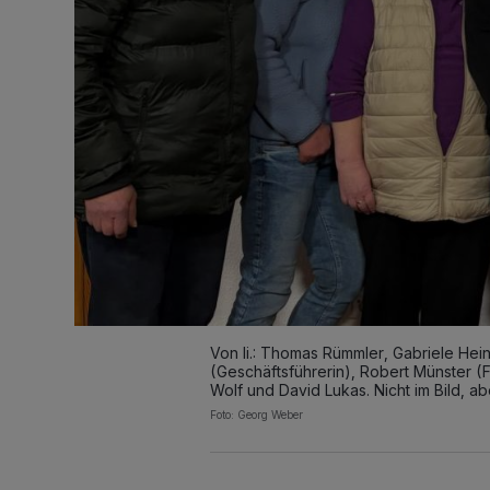
Von li.: Thomas Rümmler, Gabriele He
(Geschäftsführerin), Robert Münster (
Wolf und David Lukas. Nicht im Bild, a
Foto: Georg Weber