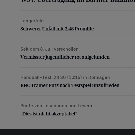
Langerfeld
Schwerer Unfall mit 2,48 Promille
Schwerer Unfall mit 2,48 Promille
Seit dem 8. Juli verschollen
Vermisster Jugendlicher tot aufgefunden
Vermisster Jugendlicher tot aufgefunden
Handball-Test: 24:30 (10:15) in Dormagen
BHC-Trainer Pütz nach Testspiel unzufrieden
BHC-Trainer Pütz nach Testspiel unzufrieden
Briefe von Leserinnen und Lesern
„Dies ist nicht akzeptabel“
„Dies ist nicht akzeptabel“