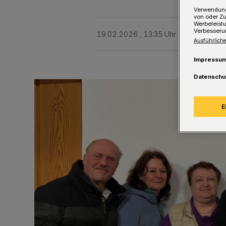
Verwendung
von oder Zu
Werbeleist
Verbesseru
19.02.2026 , 13:35 Uhr
Eine Minute 
Ausführliche
Impressu
Datenschu
E