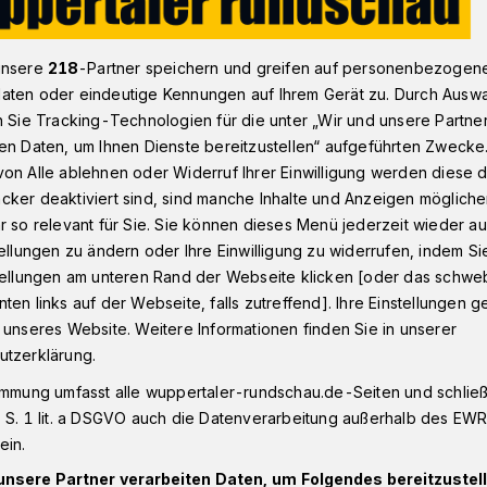
unsere
218
-Partner speichern und greifen auf personenbezogen
 leitet den Bürgerverein Hochbarmen
aten oder eindeutige Kennungen auf Ihrem Gerät zu. Durch Ausw
n Sie Tracking-Technologien für die unter „Wir und unsere Partne
en Daten, um Ihnen Dienste bereitzustellen“ aufgeführten Zwecke
slikos
on Alle ablehnen oder Widerruf Ihrer Einwilligung werden diese de
cker deaktiviert sind, sind manche Inhalte und Anzeigen möglich
per leitet den
r so relevant für Sie. Sie können dieses Menü jederzeit wieder au
tellungen zu ändern oder Ihre Einwilligung zu widerrufen, indem Si
in Hochbarmen
stellungen am unteren Rand der Webseite klicken [oder das schw
ten links auf der Webseite, falls zutreffend]. Ihre Einstellungen g
 unseres Website. Weitere Informationen finden Sie in unserer
utzerklärung.
00 Mitglieder starke Bürgerverein
orsitzende. Dr. Kathleen Hooper (bisher
immung umfasst alle wuppertaler-rundschau.de-Seiten und schließt
 S. 1 lit. a DSGVO auch die Datenverarbeitung außerhalb des EWR, 
sten von Stefan Vasslikos, der aus dem
ein.
st.
unsere Partner verarbeiten Daten, um Folgendes bereitzustell