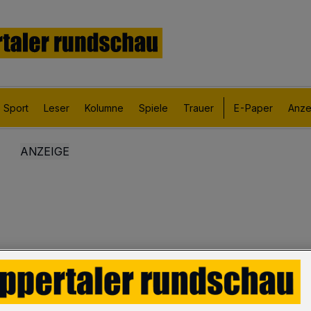
Sport
Leser
Kolumne
Spiele
Trauer
E-Paper
Anze