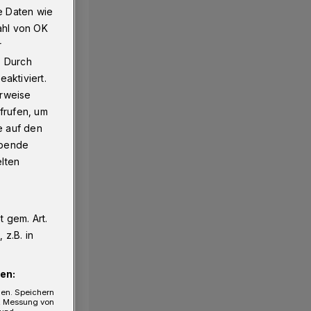
e Daten wie
ahl von OK
r
. Durch
aktiviert.
erweise
frufen, um
e auf den
ebende
elten
 gem. Art.
z.B. in
en:
gen. Speichern
e, Messung von