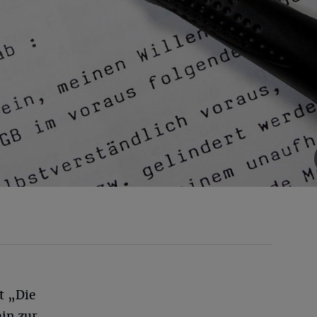
t „Die
in zur