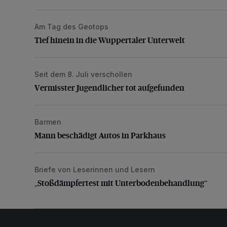
Am Tag des Geotops
Tief hinein in die Wuppertaler Unterwelt
Tief hinein in die Wuppertaler Unterwelt
Seit dem 8. Juli verschollen
Vermisster Jugendlicher tot aufgefunden
Vermisster Jugendlicher tot aufgefunden
Barmen
Mann beschädigt Autos in Parkhaus
Mann beschädigt Autos in Parkhaus
Briefe von Leserinnen und Lesern
„Stoßdämpfertest mit Unterbodenbehandlung“
„Stoßdämpfertest mit Unterbodenbehandlung“