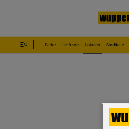
Bilder
Umfrage
Lokales
Stadtteile