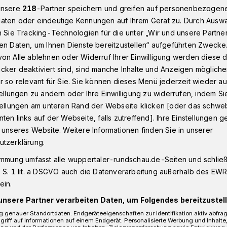
unsere
218
-Partner speichern und greifen auf personenbezogen
aten oder eindeutige Kennungen auf Ihrem Gerät zu. Durch Ausw
n Sie Tracking-Technologien für die unter „Wir und unsere Partne
tenverfügung und Vorsorgevollmacht
en Daten, um Ihnen Dienste bereitzustellen“ aufgeführten Zwecke
on Alle ablehnen oder Widerruf Ihrer Einwilligung werden diese de
cker deaktiviert sind, sind manche Inhalte und Anzeigen möglich
r so relevant für Sie. Sie können dieses Menü jederzeit wieder au
tellungen zu ändern oder Ihre Einwilligung zu widerrufen, indem Si
ientenverfügung
stellungen am unteren Rand der Webseite klicken [oder das schw
ten links auf der Webseite, falls zutreffend]. Ihre Einstellungen g
evollmacht
 unseres Website. Weitere Informationen finden Sie in unserer
utzerklärung.
immung umfasst alle wuppertaler-rundschau.de-Seiten und schließt
äftigung mit dem Lebensende ergeben
 S. 1 lit. a DSGVO auch die Datenverarbeitung außerhalb des EWR, 
e ich meine Würde behalten, auch wenn
ein.
ann? Wird mein Wille hinsichtlich
unsere Partner verarbeiten Daten, um Folgendes bereitzustell
ann berücksichtigt?
 genauer Standortdaten. Endgeräteeigenschaften zur Identifikation aktiv abfra
griff auf Informationen auf einem Endgerät. Personalisierte Werbung und Inhalt