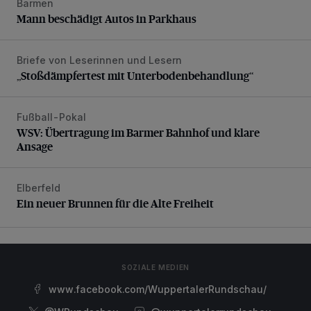
Barmen
Mann beschädigt Autos in Parkhaus
Mann beschädigt Autos in Parkhaus
Briefe von Leserinnen und Lesern
„Stoßdämpfertest mit Unterbodenbehandlung“
„Stoßdämpfertest mit Unterbodenbehandlung“
Fußball-Pokal
WSV: Übertragung im Barmer Bahnhof und klare Ansage
WSV: Übertragung im Barmer Bahnhof und klare
Ansage
Elberfeld
Ein neuer Brunnen für die Alte Freiheit
Ein neuer Brunnen für die Alte Freiheit
SOZIALE MEDIEN
www.facebook.com/WuppertalerRundschau/