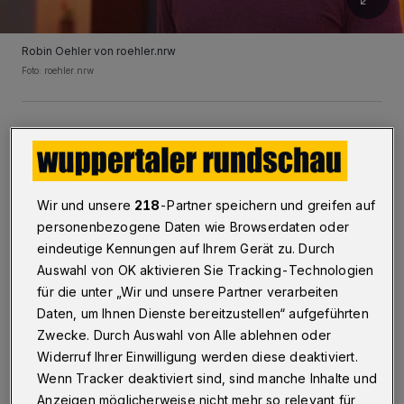
Robin Oehler von roehler.nrw
Foto: roehler.nrw
D
er Markt bietet beides, und nicht selten
werden Entscheidungen mehr aus
Gewohnheit getroffen als auf Basis einer
Wir und unsere
218
-Partner speichern und greifen auf
personenbezogene Daten wie Browserdaten oder
klaren Analyse. Dabei hängt die richtige Wahl
eindeutige Kennungen auf Ihrem Gerät zu. Durch
weniger von Image oder Größe des
Auswahl von OK aktivieren Sie Tracking-Technologien
Dienstleisters ab, sondern von der Frage, wie
für die unter „Wir und unsere Partner verarbeiten
viel Komplexität ein Projekt tatsächlich
Daten, um Ihnen Dienste bereitzustellen“ aufgeführten
Zwecke. Durch Auswahl von Alle ablehnen oder
braucht.
Widerruf Ihrer Einwilligung werden diese deaktiviert.
Wenn Tracker deaktiviert sind, sind manche Inhalte und
Agenturen gelten oft als der „sichere Weg“:
Anzeigen möglicherweise nicht mehr so relevant für