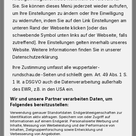
klare Prozesse, feste Ansprechpartner,
Sie. Sie können dieses Menü jederzeit wieder aufrufen,
eingespielte Teams. Doch viele KMU erleben
um Ihre Einstellungen zu ändern oder Ihre Einwilligung
zu widerrufen, indem Sie auf den Link Einstellungen am
genau hier eine paradoxe Situation. Sie starten
unteren Rand der Webseite klicken [oder das
Gespräche mit Strategie- oder
schwebende Symbol unten links auf der Webseite, falls
Kundenberater
innen, führen Workshops mit
zutreffend]. Ihre Einstellungen gelten innerhalb unseres
Projektmanager
innen und sitzen schließlich
Website. Weitere Informationen finden Sie in unserer
Datenschutzerklärung.
Entwicklern gegenüber, die ihre Ideen
interpretieren müssen, ohne am Anfang dabei
Ihre Zustimmung umfasst alle wuppertaler-
rundschau.de-Seiten und schließt gem. Art. 49 Abs. 1 S.
gewesen zu sein. Es entstehen
1 lit. a DSGVO auch die Datenverarbeitung außerhalb
Reibungsverluste, die nicht aus Unfähigkeit
des EWR, z.B. in den USA ein.
resultieren, sondern aus Struktur. Je mehr
Wir und unsere Partner verarbeiten Daten, um
Hände ein Projekt durchläuft, desto größer
Folgendes bereitzustellen:
wird die Distanz zwischen Erwartung und
Verwendung genauer Standortdaten. Endgeräteeigenschaften zur
Identifikation aktiv abfragen. Speichern von oder Zugriff auf
Informationen auf einem Endgerät. Personalisierte Werbung und
technischer Realität.
Inhalte, Messung von Werbeleistung und der Performance von
Inhalten, Zielgruppenforschung sowie Entwicklung und
Verbesserung von Angeboten.