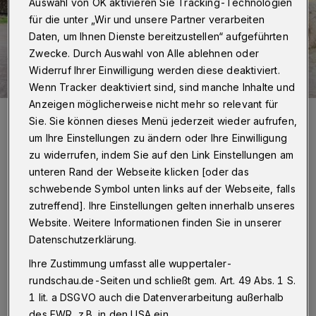
Auswahl von OK aktivieren Sie Tracking-Technologien
für die unter „Wir und unsere Partner verarbeiten
Daten, um Ihnen Dienste bereitzustellen“ aufgeführten
Zwecke. Durch Auswahl von Alle ablehnen oder
Widerruf Ihrer Einwilligung werden diese deaktiviert.
Wenn Tracker deaktiviert sind, sind manche Inhalte und
Anzeigen möglicherweise nicht mehr so relevant für
In Transportboxen verließen die Elefanten den Grünen Zoo.
Sie. Sie können dieses Menü jederzeit wieder aufrufen,
Foto: Grüner Zoo Wuppertal
um Ihre Einstellungen zu ändern oder Ihre Einwilligung
zu widerrufen, indem Sie auf den Link Einstellungen am
unteren Rand der Webseite klicken [oder das
schwebende Symbol unten links auf der Webseite, falls
H
zutreffend]. Ihre Einstellungen gelten innerhalb unseres
intergrund seien „zunehmende
Website. Weitere Informationen finden Sie in unserer
Spannungen innerhalb der Wuppertaler
Datenschutzerklärung.
Elefantenherde sowie die bevorstehenden
Ihre Zustimmung umfasst alle wuppertaler-
Umbauarbeiten an der Elefantenanlage“, teilte
rundschau.de-Seiten und schließt gem. Art. 49 Abs. 1 S.
1 lit. a DSGVO auch die Datenverarbeitung außerhalb
der Zoo auf der Plattform Instagram mit.
des EWR, z.B. in den USA ein.