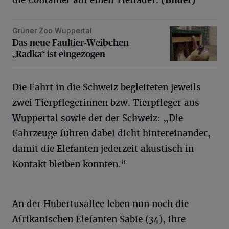
die Container auf einen Tieflader.
(Bilder)
Grüner Zoo Wuppertal
Das neue Faultier-Weibchen „Radka“ ist eingezogen
Das neue Faultier-Weibchen
„Radka“ ist eingezogen
Die Fahrt in die Schweiz begleiteten jeweils
zwei Tierpflegerinnen bzw. Tierpfleger aus
Wuppertal sowie der der Schweiz: „Die
Fahrzeuge fuhren dabei dicht hintereinander,
damit die Elefanten jederzeit akustisch in
Kontakt bleiben konnten.“
An der Hubertusallee leben nun noch die
Afrikanischen Elefanten Sabie (34), ihre