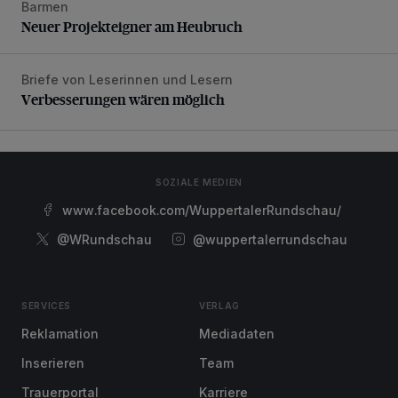
Barmen
Neuer Projekteigner am Heubruch
Neuer Projekteigner am Heubruch
Briefe von Leserinnen und Lesern
Verbesserungen wären möglich
Verbesserungen wären möglich
SOZIALE MEDIEN
www.facebook.com/WuppertalerRundschau/
@WRundschau
@wuppertalerrundschau
SERVICES
VERLAG
Reklamation
Mediadaten
Inserieren
Team
Trauerportal
Karriere