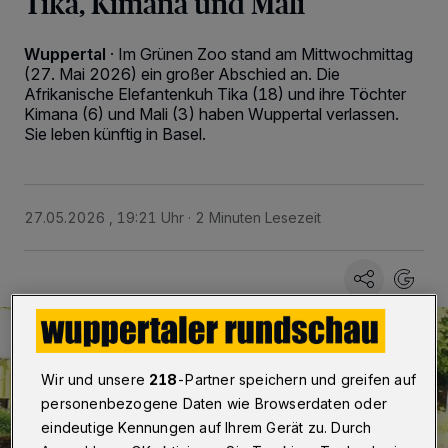
Tika, Kimana und Mali
Wuppertal
·
Im Grünen Zoo stand am Mittwochmittag
(27. Mai 2026) ein großer Abschied an. Die
Afrikanische Elefantenkuh Tika (18) und ihre Töchter
Kimana (6) und Mali (3) haben Wuppertal verlassen.
Sie leben künftig in Basel.
27.05.2026 , 19:21 Uhr
2 Minuten Lesezeit
Wir und unsere
218
-Partner speichern und greifen auf
personenbezogene Daten wie Browserdaten oder
eindeutige Kennungen auf Ihrem Gerät zu. Durch