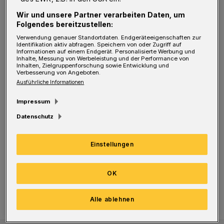
„Elefanten leben in der Natur in Matrilinien,
Wir und unsere Partner verarbeiten Daten, um
also Familienverbänden bestehend aus einer
Folgendes bereitzustellen:
Leitkuh, ihren weiblichen Nachkommen und
Verwendung genauer Standortdaten. Endgeräteeigenschaften zur
Identifikation aktiv abfragen. Speichern von oder Zugriff auf
Jungtieren. Während junge Bullen mit Eintritt
Informationen auf einem Endgerät. Personalisierte Werbung und
Inhalte, Messung von Werbeleistung und der Performance von
der Geschlechtsreife die Herde verlassen,
Inhalten, Zielgruppenforschung sowie Entwicklung und
Verbesserung von Angeboten.
bleiben weibliche Tiere in der Regel ein Leben
Ausführliche Informationen
lang zusammen. Grundsätzlich wird in der
Impressum
Haltung Afrikanischer Elefanten angestrebt,
Datenschutz
bestehende Matrilinien dauerhaft
zusammenzuhalten.“
Einstellungen
Grüner Zoo Wuppertal
Viele Infos zu den leuchtend blauen Hyazinth-Aras
OK
Viele Infos zu den leuchtend blauen
Hyazinth-Aras
Alle ablehnen