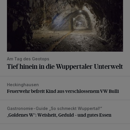
Am Tag des Geotops
Tief hinein in die Wuppertaler Unterwelt
Heckinghausen
Feuerwehr befreit Kind aus verschlossenem VW Bulli
Feuerwehr befreit Kind aus verschlossenem VW Bulli
Gastronomie-Guide „So schmeckt Wuppertal!“
„Goldenes W“: Weisheit, Geduld – und gutes Essen
„Goldenes W“: Weisheit, Geduld – und gutes Essen