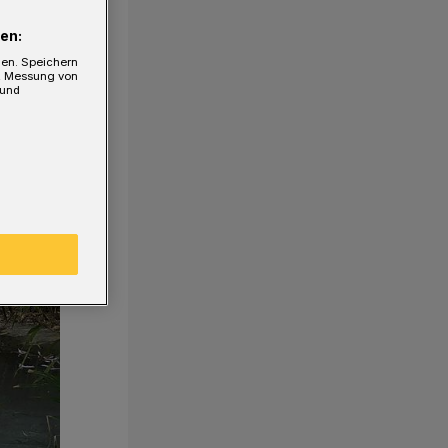
en:
gen. Speichern
e, Messung von
 und