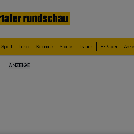
Sport
Leser
Kolumne
Spiele
Trauer
E-Paper
Anze