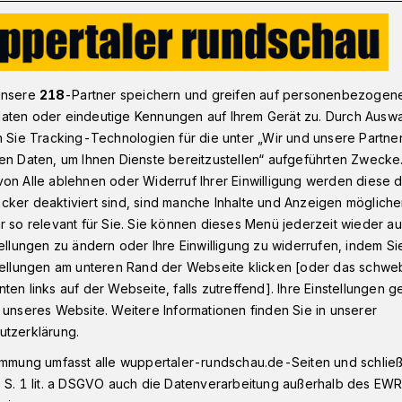
 leuchtend blauen Hyazinth-Aras
unsere
218
-Partner speichern und greifen auf personenbezogen
aten oder eindeutige Kennungen auf Ihrem Gerät zu. Durch Ausw
n Sie Tracking-Technologien für die unter „Wir und unsere Partne
en Daten, um Ihnen Dienste bereitzustellen“ aufgeführten Zwecke
zu den leuchtend
on Alle ablehnen oder Widerruf Ihrer Einwilligung werden diese de
cker deaktiviert sind, sind manche Inhalte und Anzeigen möglich
inth-Aras
r so relevant für Sie. Sie können dieses Menü jederzeit wieder au
tellungen zu ändern oder Ihre Einwilligung zu widerrufen, indem Si
stellungen am unteren Rand der Webseite klicken [oder das schw
ten links auf der Webseite, falls zutreffend]. Ihre Einstellungen g
Wuppertal veranstaltet am 31. Mai 2026
 unseres Website. Weitere Informationen finden Sie in unserer
r zum zweiten Mal einen Ara-Thementag
utzerklärung.
immung umfasst alle wuppertaler-rundschau.de-Seiten und schließt
 S. 1 lit. a DSGVO auch die Datenverarbeitung außerhalb des EWR, 