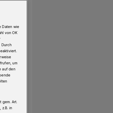
e Daten wie
ahl von OK
r
. Durch
aktiviert.
erweise
frufen, um
e auf den
ebende
elten
 gem. Art.
z.B. in