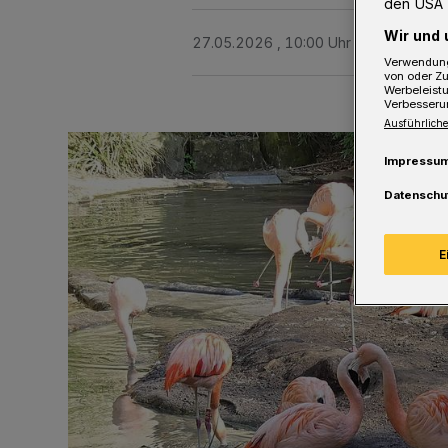
den USA 
Wir und 
27.05.2026 , 10:00 Uhr
Eine Minute 
Verwendung
von oder Zu
Werbeleist
Verbesseru
Ausführliche
Impressu
Datenschu
E