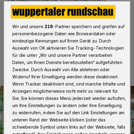
thematischer Ausrichtung
Wuppertal
·
Die seit 2012 bestehende Vortragsreihe
„Wuppertaler Zoogespräche“ wird thematisch neu
Wir und unsere
218
-Partner speichern und greifen auf
ausgerichtet. Sie ist einer Kooperation zwischen der
personenbezogene Daten wie Browserdaten oder
Bergischen Universität und dem Grünen Zoo.
eindeutige Kennungen auf Ihrem Gerät zu. Durch
Auswahl von OK aktivieren Sie Tracking-Technologien
für die unter „Wir und unsere Partner verarbeiten
15.06.2026 , 09:30 Uhr
Eine Minute Lesezeit
Daten, um Ihnen Dienste bereitzustellen“ aufgeführten
Zwecke. Durch Auswahl von Alle ablehnen oder
Widerruf Ihrer Einwilligung werden diese deaktiviert.
Wenn Tracker deaktiviert sind, sind manche Inhalte und
Anzeigen möglicherweise nicht mehr so relevant für
Sie. Sie können dieses Menü jederzeit wieder aufrufen,
um Ihre Einstellungen zu ändern oder Ihre Einwilligung
zu widerrufen, indem Sie auf den Link Einstellungen am
unteren Rand der Webseite klicken [oder das
schwebende Symbol unten links auf der Webseite, falls