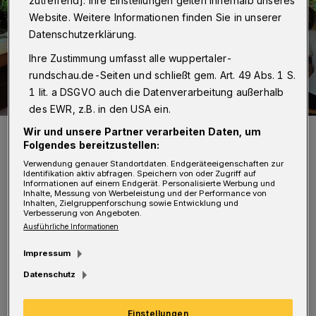
zutreffend]. Ihre Einstellungen gelten innerhalb unseres
Website. Weitere Informationen finden Sie in unserer
Datenschutzerklärung.
Ihre Zustimmung umfasst alle wuppertaler-
rundschau.de-Seiten und schließt gem. Art. 49 Abs. 1 S.
1 lit. a DSGVO auch die Datenverarbeitung außerhalb
des EWR, z.B. in den USA ein.
Blick ins Menschenaffenhaus des Grünen Zoos.
Wir und unsere Partner verarbeiten Daten, um
Folgendes bereitzustellen:
Foto: Grüner Zoo Wuppertal
Verwendung genauer Standortdaten. Endgeräteeigenschaften zur
Identifikation aktiv abfragen. Speichern von oder Zugriff auf
Informationen auf einem Endgerät. Personalisierte Werbung und
Inhalte, Messung von Werbeleistung und der Performance von
Inhalten, Zielgruppenforschung sowie Entwicklung und
Verbesserung von Angeboten.
L
Ausführliche Informationen
os geht es am 23. Juni 2026 um 18 Uhr
Impressum
mit einem Vortrag von Dr. Lisa Grund
Datenschutz
(Fachtierärztin für Zoo- und Wildtiere). In
ihrem Beitrag „Artenschutz versus Tierschutz
Einstellungen