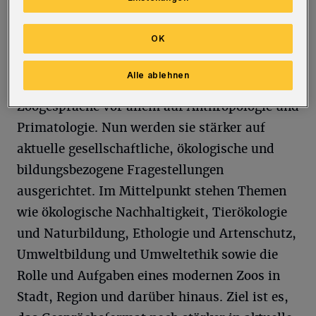
– Konflikt oder Ergänzung?“ beleuchtet sie ein
aktuelles Spannungsfeld im Umgang mit
OK
Tieren und dem Schutz biologischer Vielfalt.
Alle ablehnen
Bis 2024 lag der thematische Schwerpunkt der
Zoogespräche vor allem auf Anthropologie und
Primatologie. Nun werden sie stärker auf
aktuelle gesellschaftliche, ökologische und
bildungsbezogene Fragestellungen
ausgerichtet. Im Mittelpunkt stehen Themen
wie ökologische Nachhaltigkeit, Tierökologie
und Naturbildung, Ethologie und Artenschutz,
Umweltbildung und Umweltethik sowie die
Rolle und Aufgaben eines modernen Zoos in
Stadt, Region und darüber hinaus. Ziel ist es,