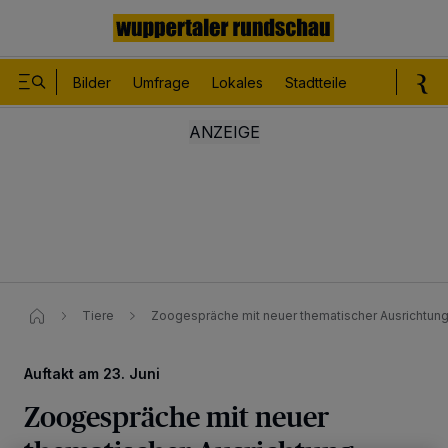
Bilder
Umfrage
Lokales
Stadtteile
Sport
Le
Tiere
Zoogespräche mit neuer thematischer Ausrichtun
Auftakt am 23. Juni
Zoogespräche mit neuer