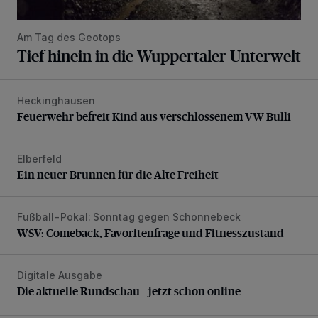
Am Tag des Geotops
Tief hinein in die Wuppertaler Unterwelt
Heckinghausen
Feuerwehr befreit Kind aus verschlossenem VW Bulli
Feuerwehr befreit Kind aus verschlossenem VW Bulli
Elberfeld
Ein neuer Brunnen für die Alte Freiheit
Ein neuer Brunnen für die Alte Freiheit
Fußball-Pokal: Sonntag gegen Schonnebeck
WSV: Comeback, Favoritenfrage und Fitnesszustand
WSV: Comeback, Favoritenfrage und Fitnesszustand
Digitale Ausgabe
Die aktuelle Rundschau – jetzt schon online
Die aktuelle Rundschau – jetzt schon online