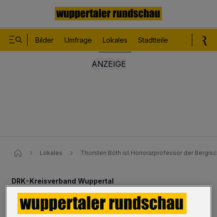
Bilder
Umfrage
Lokales
Stadtteile
Sport
Le
Lokales
Thorsten Böth ist Honorarprofessor der Bergis
DRK-Kreisverband Wuppertal
Thorsten Böth ist nun Uni-