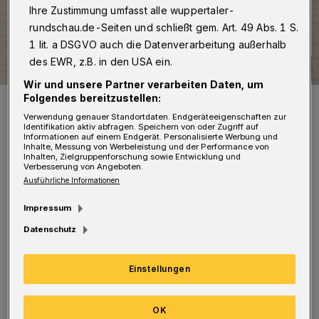
Ihre Zustimmung umfasst alle wuppertaler-
rundschau.de-Seiten und schließt gem. Art. 49 Abs. 1 S.
1 lit. a DSGVO auch die Datenverarbeitung außerhalb
des EWR, z.B. in den USA ein.
Wir und unsere Partner verarbeiten Daten, um
Folgendes bereitzustellen:
Patrick Hahne (li.) und Prof. Dr. Thorsten Böth.
Foto: DRK
Verwendung genauer Standortdaten. Endgeräteeigenschaften zur
Identifikation aktiv abfragen. Speichern von oder Zugriff auf
Informationen auf einem Endgerät. Personalisierte Werbung und
Inhalte, Messung von Werbeleistung und der Performance von
Inhalten, Zielgruppenforschung sowie Entwicklung und
Verbesserung von Angeboten.
Ausführliche Informationen
Anlässlich der Antrittsvorlesung an der
Impressum
wirtschaftswissenschaftlichen Fakultät –
Datenschutz
Schumpeter School of Business and Economics
erklärte Patrick Hahne (ehrenamtlicher
Einstellungen
Vorsitzender des DRK-Kreisverbandes): „Wir
OK
gratulieren als DRK-Kreisverband Herrn Dr.