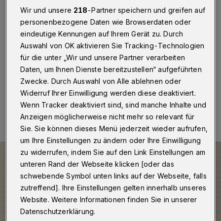
Honorarprofessor
Wir und unsere
218
-Partner speichern und greifen auf
personenbezogene Daten wie Browserdaten oder
Wuppertal
·
Der DRK-Kreisverband Wuppertal
eindeutige Kennungen auf Ihrem Gerät zu. Durch
gratuliert seinem Geschäftsführer Prof. Dr. Thorsten
Böth zur Verleihung der Honorarprofessur durch die
Auswahl von OK aktivieren Sie Tracking-Technologien
Bergische Universität Wuppertal.
für die unter „Wir und unsere Partner verarbeiten
Daten, um Ihnen Dienste bereitzustellen“ aufgeführten
Zwecke. Durch Auswahl von Alle ablehnen oder
Widerruf Ihrer Einwilligung werden diese deaktiviert.
20.05.2026 , 11:00 Uhr
Eine Minute Lesezeit
Wenn Tracker deaktiviert sind, sind manche Inhalte und
Anzeigen möglicherweise nicht mehr so relevant für
Sie. Sie können dieses Menü jederzeit wieder aufrufen,
um Ihre Einstellungen zu ändern oder Ihre Einwilligung
zu widerrufen, indem Sie auf den Link Einstellungen am
unteren Rand der Webseite klicken [oder das
schwebende Symbol unten links auf der Webseite, falls
zutreffend]. Ihre Einstellungen gelten innerhalb unseres
Website. Weitere Informationen finden Sie in unserer
Datenschutzerklärung.