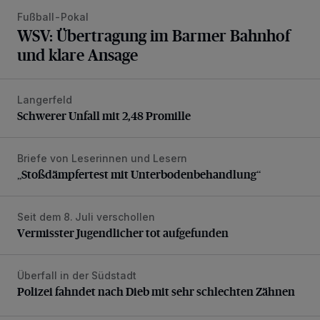
Fußball-Pokal
WSV: Übertragung im Barmer Bahnhof
und klare Ansage
Langerfeld
Schwerer Unfall mit 2,48 Promille
Schwerer Unfall mit 2,48 Promille
Briefe von Leserinnen und Lesern
„Stoßdämpfertest mit Unterbodenbehandlung“
„Stoßdämpfertest mit Unterbodenbehandlung“
Seit dem 8. Juli verschollen
Vermisster Jugendlicher tot aufgefunden
Vermisster Jugendlicher tot aufgefunden
Überfall in der Südstadt
Polizei fahndet nach Dieb mit sehr schlechten Zähnen
Polizei fahndet nach Dieb mit sehr schlechten Zähnen