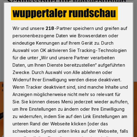
Schlussspurt für Bewerbungen
Wuppertal
·
Noch bis einschließlich 29. Mai können
sich junge Menschen für das neue
Wir und unsere
218
-Partner speichern und greifen auf
Ehrenamtsstipendium der Stadt Wuppertal bewerben.
personenbezogene Daten wie Browserdaten oder
eindeutige Kennungen auf Ihrem Gerät zu. Durch
Auswahl von OK aktivieren Sie Tracking-Technologien
20.05.2026 , 11:30 Uhr
Eine Minute Lesezeit
für die unter „Wir und unsere Partner verarbeiten
Daten, um Ihnen Dienste bereitzustellen“ aufgeführten
Zwecke. Durch Auswahl von Alle ablehnen oder
Widerruf Ihrer Einwilligung werden diese deaktiviert.
Wenn Tracker deaktiviert sind, sind manche Inhalte und
Anzeigen möglicherweise nicht mehr so relevant für
Sie. Sie können dieses Menü jederzeit wieder aufrufen,
um Ihre Einstellungen zu ändern oder Ihre Einwilligung
zu widerrufen, indem Sie auf den Link Einstellungen am
unteren Rand der Webseite klicken [oder das
schwebende Symbol unten links auf der Webseite, falls