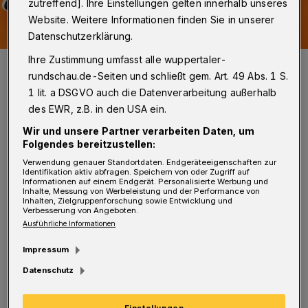
zutreffend]. Ihre Einstellungen gelten innerhalb unseres
Website. Weitere Informationen finden Sie in unserer
Datenschutzerklärung.
Ihre Zustimmung umfasst alle wuppertaler-
Das Plakat für Aktion.
rundschau.de-Seiten und schließt gem. Art. 49 Abs. 1 S.
Foto: Stadt Wuppertal
1 lit. a DSGVO auch die Datenverarbeitung außerhalb
des EWR, z.B. in den USA ein.
Wir und unsere Partner verarbeiten Daten, um
Folgendes bereitzustellen:
Verwendung genauer Standortdaten. Endgeräteeigenschaften zur
„Wir freuen uns über das große Interesse und
Identifikation aktiv abfragen. Speichern von oder Zugriff auf
Informationen auf einem Endgerät. Personalisierte Werbung und
positive Feedback zum Projekt. Die bisherigen
Inhalte, Messung von Werbeleistung und der Performance von
Inhalten, Zielgruppenforschung sowie Entwicklung und
Bewerbungen zeigen auf jeden Fall schon jetzt
Verbesserung von Angeboten.
Ausführliche Informationen
die Vielfalt des jungen Engagements in
Wuppertal“, freut sich Julia Nass
Impressum
(Projektverantwortliche in der Stabsstelle
Datenschutz
Talbeteiligung – Engagement, Dialog,