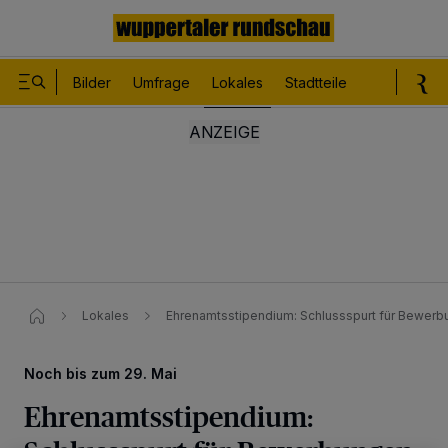
Bilder
Umfrage
Lokales
Stadtteile
Sport
Le
Lokales
Ehrenamtsstipendium: Schlussspurt für Bewer
Noch bis zum 29. Mai
Ehrenamtsstipendium: