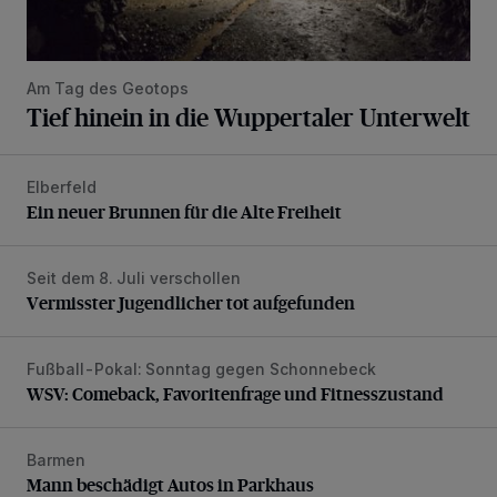
Am Tag des Geotops
Tief hinein in die Wuppertaler Unterwelt
Elberfeld
Ein neuer Brunnen für die Alte Freiheit
Ein neuer Brunnen für die Alte Freiheit
Seit dem 8. Juli verschollen
Vermisster Jugendlicher tot aufgefunden
Vermisster Jugendlicher tot aufgefunden
Fußball-Pokal: Sonntag gegen Schonnebeck
WSV: Comeback, Favoritenfrage und Fitnesszustand
WSV: Comeback, Favoritenfrage und Fitnesszustand
Barmen
Mann beschädigt Autos in Parkhaus
Mann beschädigt Autos in Parkhaus