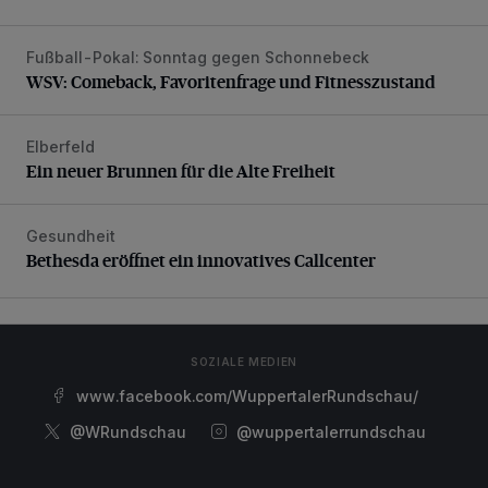
Fußball-Pokal: Sonntag gegen Schonnebeck
WSV: Comeback, Favoritenfrage und Fitnesszustand
WSV: Comeback, Favoritenfrage und Fitnesszustand
Elberfeld
Ein neuer Brunnen für die Alte Freiheit
Ein neuer Brunnen für die Alte Freiheit
Gesundheit
Bethesda eröffnet ein innovatives Callcenter
Bethesda eröffnet ein innovatives Callcenter
SOZIALE MEDIEN
www.facebook.com/WuppertalerRundschau/
@WRundschau
@wuppertalerrundschau