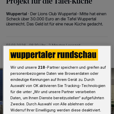
Projekt für die Tafel-Küche
Wuppertal
·
Der Lions Club Wuppertal-Mitte hat einen
Scheck über 30.000 Euro an die Tafel Wuppertal
überreicht. Das Geld ist für eine neue Küche gedacht.
03.03.2026 , 08:30 Uhr
2 Minuten Lesezeit
Wir und unsere
218
-Partner speichern und greifen auf
personenbezogene Daten wie Browserdaten oder
eindeutige Kennungen auf Ihrem Gerät zu. Durch
Auswahl von OK aktivieren Sie Tracking-Technologien
für die unter „Wir und unsere Partner verarbeiten
Daten, um Ihnen Dienste bereitzustellen“ aufgeführten
Zwecke. Durch Auswahl von Alle ablehnen oder
Widerruf Ihrer Einwilligung werden diese deaktiviert.