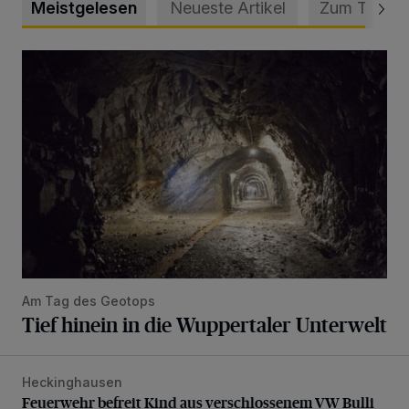
Meistgelesen
Neueste Artikel
Zum Thema
Tief hinein in die Wuppertaler Unterwelt
Am Tag des Geotops
Tief hinein in die Wuppertaler Unterwelt
Heckinghausen
Feuerwehr befreit Kind aus verschlossenem VW Bulli
Feuerwehr befreit Kind aus verschlossenem VW Bulli