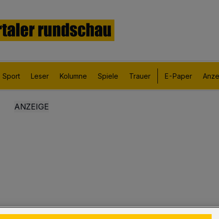
Sport
Leser
Kolumne
Spiele
Trauer
E-Paper
Anze