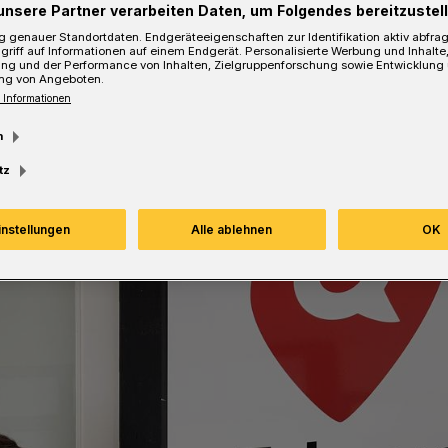
unsere Partner verarbeiten Daten, um Folgendes bereitzustell
auf Wegen in Langerfeld sicherer oder
 genauer Standortdaten. Endgeräteeigenschaften zur Identifikation aktiv abfra
griff auf Informationen auf einem Endgerät. Personalisierte Werbung und Inhalt
ung und der Performance von Inhalten, Zielgruppenforschung sowie Entwicklung
ng von Angeboten.
 Informationen
m
Lesezeit
tz
instellungen
Alle ablehnen
OK