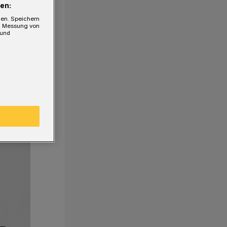
en:
gen. Speichern
e, Messung von
 und