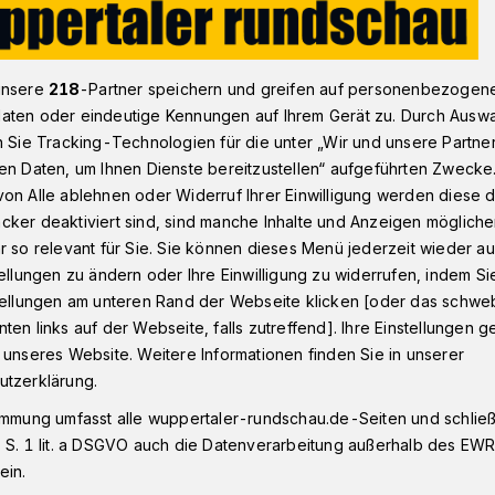
Beyenburg
Quartiersbüro Tuhuus in Wuppertal bietet Spaziergan
unsere
218
-Partner speichern und greifen auf personenbezogen
aten oder eindeutige Kennungen auf Ihrem Gerät zu. Durch Ausw
n Sie Tracking-Technologien für die unter „Wir und unsere Partne
en Daten, um Ihnen Dienste bereitzustellen“ aufgeführten Zwecke
on Alle ablehnen oder Widerruf Ihrer Einwilligung werden diese de
n Langerfeld
cker deaktiviert sind, sind manche Inhalte und Anzeigen möglich
r so relevant für Sie. Sie können dieses Menü jederzeit wieder au
tellungen zu ändern oder Ihre Einwilligung zu widerrufen, indem Si
stellungen am unteren Rand der Webseite klicken [oder das schw
ten links auf der Webseite, falls zutreffend]. Ihre Einstellungen g
 unseres Website. Weitere Informationen finden Sie in unserer
üro „Tuhuus“ in Wuppertal-Langerfeld
utzerklärung.
ergangspaten einen Spaziergang an.
immung umfasst alle wuppertaler-rundschau.de-Seiten und schließt
. Dabei kann es sich auch um eine Runde
 S. 1 lit. a DSGVO auch die Datenverarbeitung außerhalb des EWR, 
k handeln. Angesprochen sind
ein.
lder, die sich mit einem Paten, also zu