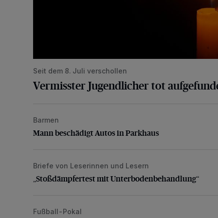
Seit dem 8. Juli verschollen
Vermisster Jugendlicher tot aufgefund
Barmen
Mann beschädigt Autos in Parkhaus
Mann beschädigt Autos in Parkhaus
Briefe von Leserinnen und Lesern
„Stoßdämpfertest mit Unterbodenbehandlung“
„Stoßdämpfertest mit Unterbodenbehandlung“
Fußball-Pokal
WSV: Übertragung im Barmer Bahnhof und klare An