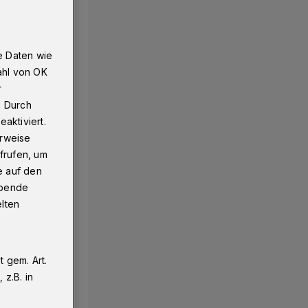
g mit Paten an.
e Daten wie
ahl von OK
r
. Durch
aktiviert.
erweise
frufen, um
e auf den
ebende
elten
 gem. Art.
z.B. in