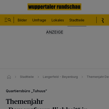
Bilder
Umfrage
Lokales
Stadtteile
Sport
Le
Stadtteile
Langerfeld - Beyenburg
Themenjahr Dem
Quartiersbüro „Tuhuus“
Themenjahr