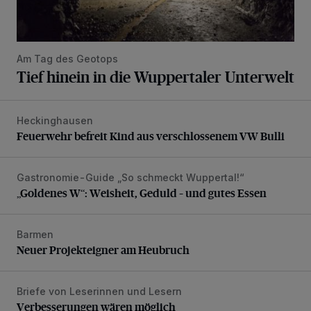
Am Tag des Geotops
Tief hinein in die Wuppertaler Unterwelt
Heckinghausen
Feuerwehr befreit Kind aus verschlossenem VW Bulli
Feuerwehr befreit Kind aus verschlossenem VW Bulli
Gastronomie-Guide „So schmeckt Wuppertal!“
„Goldenes W“: Weisheit, Geduld – und gutes Essen
„Goldenes W“: Weisheit, Geduld – und gutes Essen
Barmen
Neuer Projekteigner am Heubruch
Neuer Projekteigner am Heubruch
Briefe von Leserinnen und Lesern
Verbesserungen wären möglich
Verbesserungen wären möglich