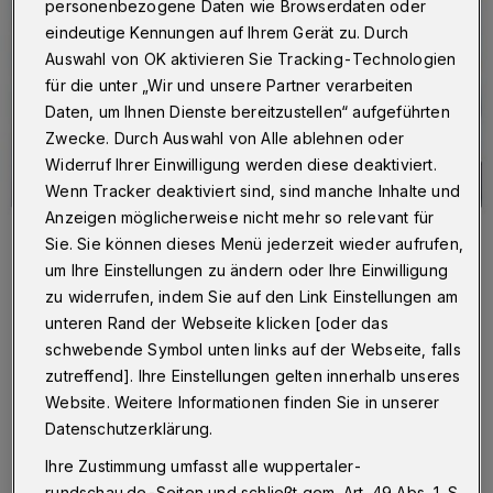
personenbezogene Daten wie Browserdaten oder
eindeutige Kennungen auf Ihrem Gerät zu. Durch
Auswahl von OK aktivieren Sie Tracking-Technologien
für die unter „Wir und unsere Partner verarbeiten
Daten, um Ihnen Dienste bereitzustellen“ aufgeführten
Zwecke. Durch Auswahl von Alle ablehnen oder
Widerruf Ihrer Einwilligung werden diese deaktiviert.
Wenn Tracker deaktiviert sind, sind manche Inhalte und
Anzeigen möglicherweise nicht mehr so relevant für
Sie. Sie können dieses Menü jederzeit wieder aufrufen,
um Ihre Einstellungen zu ändern oder Ihre Einwilligung
Das Quartiersbüro Tuhuus startet das Themenjahr
Demenzfreundlichkeit mit einer Plakat- und Postkartenaktion.
zu widerrufen, indem Sie auf den Link Einstellungen am
Foto: Quartiersbüro Tuhuus
unteren Rand der Webseite klicken [oder das
schwebende Symbol unten links auf der Webseite, falls
zutreffend]. Ihre Einstellungen gelten innerhalb unseres
Website. Weitere Informationen finden Sie in unserer
Datenschutzerklärung.
I
n Deutschland leben zurzeit rund 1,7
Ihre Zustimmung umfasst alle wuppertaler-
Millionen Menschen mit einer Demenz. Die
rundschau.de-Seiten und schließt gem. Art. 49 Abs. 1 S.