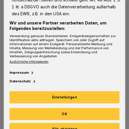
1 lit. a DSGVO auch die Datenverarbeitung außerhalb
Tendenz geht dahin, dass sich diese Zahl
des EWR, z.B. in den USA ein.
jährlich um etwa 40.000 Personen erhöht. Die
Wir und unsere Partner verarbeiten Daten, um
meisten Menschen, die an Demenz erkrankt
Folgendes bereitzustellen:
sind, leben im vertrauten Umfeld, auch in
Verwendung genauer Standortdaten. Endgeräteeigenschaften zur
Identifikation aktiv abfragen. Speichern von oder Zugriff auf
Langerfeld. Genau da möchte das
Informationen auf einem Endgerät. Personalisierte Werbung und
Inhalte, Messung von Werbeleistung und der Performance von
Quartiersbüro „Tuhuus“ ansetzen, Impulse
Inhalten, Zielgruppenforschung sowie Entwicklung und
Verbesserung von Angeboten.
setzen und Anregungen geben, die dazu
Ausführliche Informationen
beitragen können, dass sich das Quartier als
Impressum
vertrautes Umfeld von Menschen mit Demenz
Datenschutz
und ihrer Angehörigen demenzfreundlich
gestaltet. Das Thema Demenz wird
Einstellungen
transparenter und sichtbarer, das Wissen
darum wird erhöht. Das Sichtbare führt zu
OK
einer Enttabuisierung der Erkrankung,
Alle ablehnen