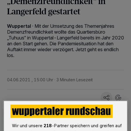
„Demenzfreundlichkeit“ in
Langerfeld gestartet
Wuppertal
·
Mit der Umsetzung des Themenjahres
Demenzfreundlichkeit wollte das Quartiersbüro
„Tuhuus“ in Wuppertal-Langerfeld bereits im Jahr 2020
an den Start gehen. Die Pandemiesituation hat den
Auftakt immer wieder verzögert. Jetzt geht es endlich
los.
04.06.2021 , 15:00 Uhr
3 Minuten Lesezeit
Wir und unsere
218
-Partner speichern und greifen auf