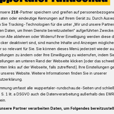
unsere
218
-Partner speichern und greifen auf personenbezogen
aten oder eindeutige Kennungen auf Ihrem Gerät zu. Durch Ausw
Beyenburg
Die Straße Beyeröhde in Wuppertal soll wieder fre
n Sie Tracking-Technologien für die unter „Wir und unsere Partne
en Daten, um Ihnen Dienste bereitzustellen“ aufgeführten Zwecke
on Alle ablehnen oder Widerruf Ihrer Einwilligung werden diese de
cker deaktiviert sind, sind manche Inhalte und Anzeigen möglich
eyeröhde soll
r so relevant für Sie. Sie können dieses Menü jederzeit wieder au
tellungen zu ändern oder Ihre Einwilligung zu widerrufen, indem Si
stellungen am unteren Rand der Webseite klicken [oder das schw
gegeben werden
ten links auf der Webseite, falls zutreffend]. Ihre Einstellungen g
 unseres Website. Weitere Informationen finden Sie in unserer
utzerklärung.
en für die Bewohner der Straße
immung umfasst alle wuppertaler-rundschau.de-Seiten und schließt
ach eineinhalbjähriger Sperrung aufgrund
 S. 1 lit. a DSGVO auch die Datenverarbeitung außerhalb des EWR, 
Hauses bereitet das Verkehrsressort der
ein.
e Instandsetzung und Wiederfreigabe der
unsere Partner verarbeiten Daten, um Folgendes bereitzustell