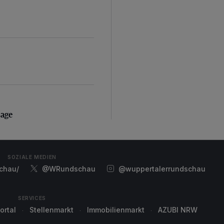
sage
sage
SOZIALE MEDIEN
chau/
@WRundschau
@wuppertalerrundschau
SERVICES
ortal
Stellenmarkt
Immobilienmarkt
AZUBI NRW