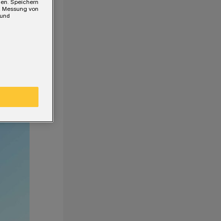
gen. Speichern
e, Messung von
 und