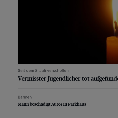
Seit dem 8. Juli verschollen
Vermisster Jugendlicher tot aufgefund
Barmen
Mann beschädigt Autos in Parkhaus
Mann beschädigt Autos in Parkhaus