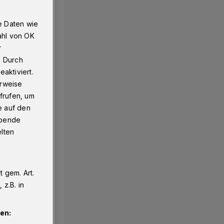
e Daten wie
ahl von OK
igegeben werden
r
. Durch
aktiviert.
erweise
frufen, um
e auf den
ebende
elten
 gem. Art.
z.B. in
en: