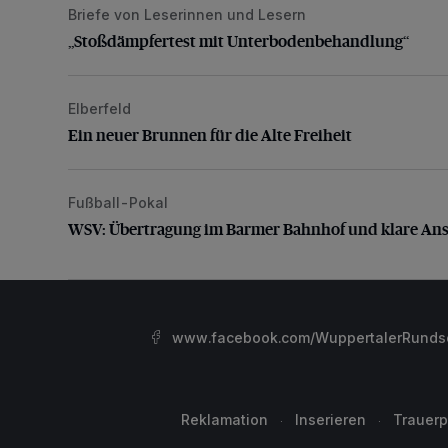
Briefe von Leserinnen und Lesern
„Stoßdämpfertest mit Unterbodenbehandlung“
„Stoßdämpfertest mit Unterbodenbehandlung“
Elberfeld
Ein neuer Brunnen für die Alte Freiheit
Ein neuer Brunnen für die Alte Freiheit
Fußball-Pokal
WSV: Übertragung im Barmer Bahnhof und klare An
WSV: Übertragung im Barmer Bahnhof und klare An
www.facebook.com/WuppertalerRunds
Reklamation
Inserieren
Trauerp