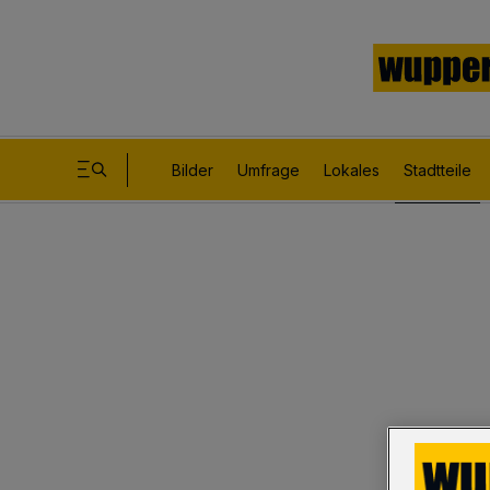
Bilder
Umfrage
Lokales
Stadtteile