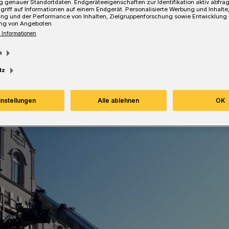
 genauer Standortdaten. Endgeräteeigenschaften zur Identifikation aktiv abfra
griff auf Informationen auf einem Endgerät. Personalisierte Werbung und Inhalt
ung und der Performance von Inhalten, Zielgruppenforschung sowie Entwicklung
ng von Angeboten.
 Informationen
Lesezeit
m
tz
instellungen
Alle ablehnen
OK